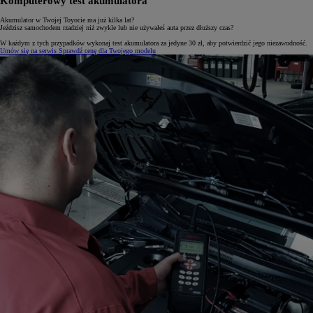
Komputerowy test akumulatora
Akumulator w Twojej Toyocie ma już kilka lat?
Jeździsz samochodem rzadziej niż zwykle lub nie używałeś auta przez dłuższy czas?
W każdym z tych przypadków wykonaj test akumulatora za jedyne 30 zł, aby potwierdzić jego niezawodność.
Umów się na serwis
Sprawdź cenę dla Twojego modelu