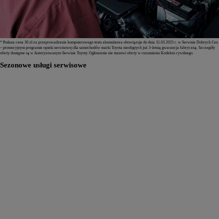
* Podana cena 30 zł za przeprowadzenie komputerowego testu akumulatora obowiązuje do dnia 31.03.2025 r. w Serwisie Dobrych Cen
– promocyjnym programie opieki serwisowej dla samochodów marki Toyota nieobjętych już 3-letnią gwarancja fabryczną. Szczegóły
oferty dostępne są w Autoryzowanym Serwisie Toyoty. Ogłoszenie nie stanowi oferty w rozumieniu Kodeksu cywilnego.
Sezonowe usługi serwisowe