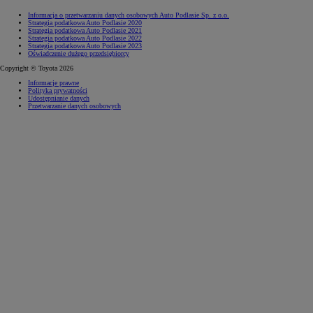
Informacja o przetwarzaniu danych osobowych Auto Podlasie Sp. z o.o.
Strategia podatkowa Auto Podlasie 2020
Strategia podatkowa Auto Podlasie 2021
Strategia podatkowa Auto Podlasie 2022
Strategia podatkowa Auto Podlasie 2023
Oświadczenie dużego przedsiębiorcy
Copyright © Toyota 2026
Informacje prawne
Polityka prywatności
Udostępnianie danych
Przetwarzanie danych osobowych