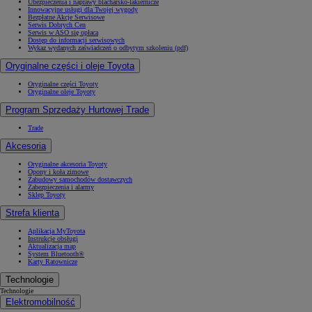
Ubezpieczenia i naprawy blacharsko-lakiernicze
Innowacyjne usługi dla Twojej wygody
Bezpłatne Akcje Serwisowe
Serwis Dobrych Cen
Serwis w ASO się opłaca
Dostęp do informacji serwisowych
Wykaz wydanych zaświadczeń o odbytym szkoleniu (pdf)
Oryginalne części i oleje Toyota
Oryginalne części Toyoty
Oryginalne oleje Toyoty
Program Sprzedaży Hurtowej Trade
Trade
Akcesoria
Oryginalne akcesoria Toyoty
Opony i koła zimowe
Zabudowy samochodów dostawczych
Zabezpieczenia i alarmy
Sklep Toyoty
Strefa klienta
Aplikacja MyToyota
Instrukcje obsługi
Aktualizacja map
System Bluetooth®
Karty Ratownicze
Technologie
Technologie
Elektromobilność