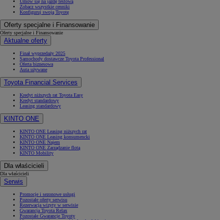
Umów się na jazdę testową
Zobacz wszystkie cenniki
Konfiguruj swoją Toyotę
Oferty specjalne i Finansowanie
Oferty specjalne i Finansowanie
Aktualne oferty
Finał wyprzedaży 2025
Samochody dostawcze Toyota Professional
Oferta biznesowa
Auta używane
Toyota Financial Services
Kredyt niższych rat Toyota Easy
Kredyt standardowy
Leasing standardowy
KINTO ONE
KINTO ONE Leasing niższych rat
KINTO ONE Leasing konsumencki
KINTO ONE Najem
KINTO ONE Zarządzanie flotą
KINTO Mobility
Dla właścicieli
Dla właścicieli
Serwis
Promocje i sezonowe usługi
Pozostałe oferty serwisu
Rezerwacja wizyty w serwisie
Gwarancja Toyota Relax
Pozostałe Gwarancje Toyoty