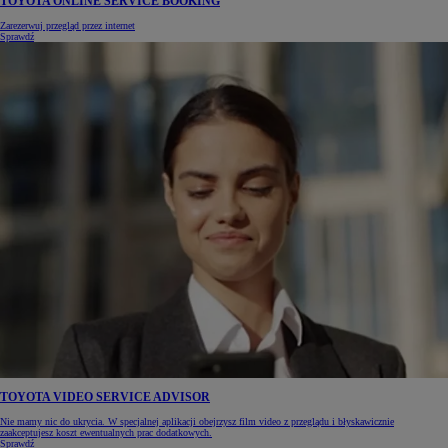
TOYOTA ONLINE SERVICE BOOKING
Zarezerwuj przegląd przez internet
Sprawdź
TOYOTA VIDEO SERVICE ADVISOR
Nie mamy nic do ukrycia. W specjalnej aplikacji obejrzysz film video z przeglądu i błyskawicznie
zaakceptujesz koszt ewentualnych prac dodatkowych.
Sprawdź