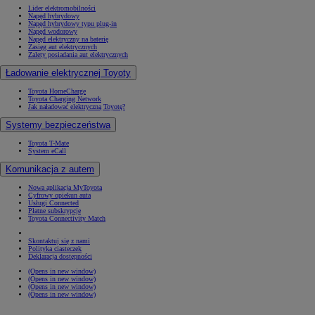
Lider elektromobilności
Napęd hybrydowy
Napęd hybrydowy typu plug-in
Napęd wodorowy
Napęd elektryczny na baterię
Zasięg aut elektrycznych
Zalety posiadania aut elektrycznych
Ładowanie elektrycznej Toyoty
Toyota HomeCharge
Toyota Charging Network
Jak naładować elektryczną Toyotę?
Systemy bezpieczeństwa
Toyota T-Mate
System eCall
Komunikacja z autem
Nowa aplikacja MyToyota
Cyfrowy opiekun auta
Usługi Connected
Płatne subskrypcje
Toyota Connectivity Match
Skontaktuj się z nami
Polityka ciasteczek
Deklaracja dostępności
(Opens in new window)
(Opens in new window)
(Opens in new window)
(Opens in new window)