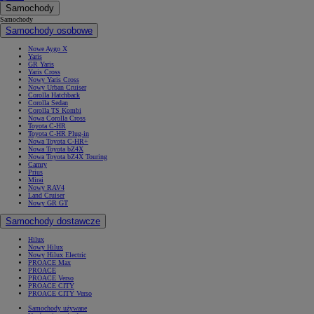
Samochody
Samochody
Samochody osobowe
Nowe Aygo X
Yaris
GR Yaris
Yaris Cross
Nowy Yaris Cross
Nowy Urban Cruiser
Corolla Hatchback
Corolla Sedan
Corolla TS Kombi
Nowa Corolla Cross
Toyota C-HR
Toyota C-HR Plug-in
Nowa Toyota C-HR+
Nowa Toyota bZ4X
Nowa Toyota bZ4X Touring
Camry
Prius
Mirai
Nowy RAV4
Land Cruiser
Nowy GR GT
Samochody dostawcze
Hilux
Nowy Hilux
Nowy Hilux Electric
PROACE Max
PROACE
PROACE Verso
PROACE CITY
PROACE CITY Verso
Samochody używane