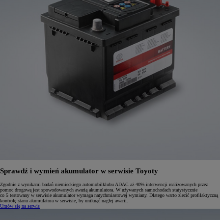
Sprawdź i wymień akumulator w serwisie Toyoty
Zgodnie z wynikami badań niemieckiego automobilklubu ADAC aż 40% interwencji realizowanych przez
pomoc drogową jest spowodowanych awarią akumulatora. W używanych samochodach statystycznie
co 5 testowany w serwisie akumulator wymaga natychmiastowej wymiany. Dlatego warto zlecić proﬁlaktyczną
kontrolę stanu akumulatora w serwisie, by uniknąć nagłej awarii.
Umów się na serwis