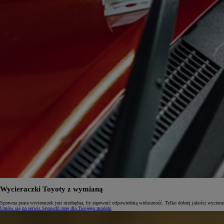
Wycieraczki Toyoty z wymianą
Sprawna praca wycieraczek jest niezbędna, by zapewnić odpowiednią widoczność. Tylko dobrej jakości wycierac
Umów się na serwis
Sprawdź cenę dla Twojego modelu