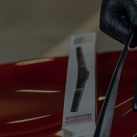
Od
81 900 zł
Yaris Cross
HYBRID