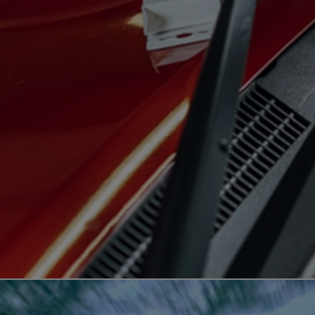
Od
105 300 zł
Corolla Hatchback
HYBRID