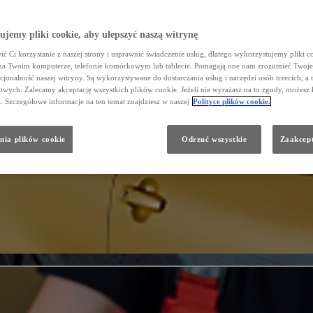
jemy pliki cookie, aby ulepszyć naszą witrynę
ć Ci korzystanie z naszej strony i usprawnić świadczenie usług, dlatego wykorzystujemy pliki co
na Twoim komputerze, telefonie komórkowym lub tablecie. Pomagają one nam zrozumieć Twoje 
cjonalność naszej witryny. Są wykorzystywane do dostarczania usług i narzędzi osób trzecich, a 
wych. Zalecamy akceptację wszystkich plików cookie. Jeżeli nie wyrażasz na to zgody, możesz 
a. Szczegółowe informacje na ten temat znajdziesz w naszej
Polityce plików cookie.
nia plików cookie
Odrzuć wszystkie
Zaakcept