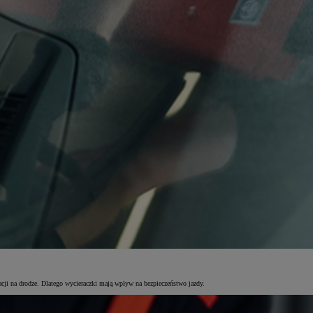
acji na drodze. Dlatego wycieraczki mają wpływ na bezpieczeństwo jazdy.