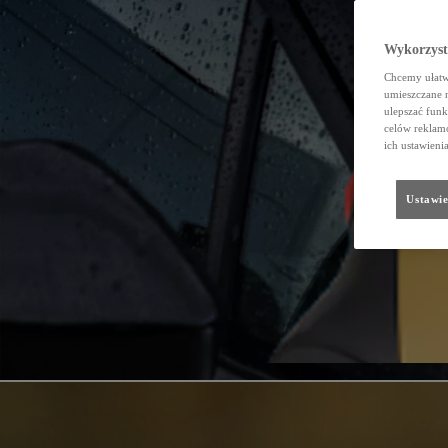
Wykorzystu
Chcemy ułatwi
umieszczane 
ulepszać funk
celów reklamo
ich ustawieni
Ustawie