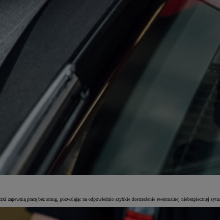
zki zapewnią pracę bez smug, pozwalając na odpowiednio szybkie dostrzeżenie ewentualnej niebezpiecznej sytu