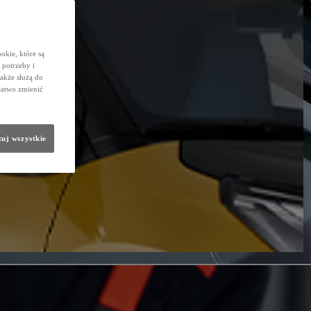
okie, które są
potrzeby i
także służą do
łatwo zmienić
uj wszystkie