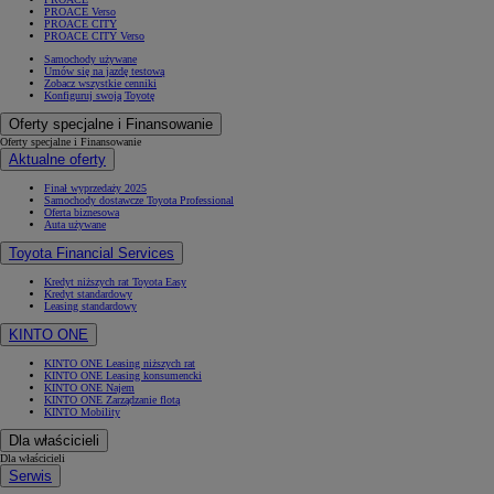
PROACE Verso
PROACE CITY
PROACE CITY Verso
Samochody używane
Umów się na jazdę testową
Zobacz wszystkie cenniki
Konfiguruj swoją Toyotę
Oferty specjalne i Finansowanie
Oferty specjalne i Finansowanie
Aktualne oferty
Finał wyprzedaży 2025
Samochody dostawcze Toyota Professional
Oferta biznesowa
Auta używane
Toyota Financial Services
Kredyt niższych rat Toyota Easy
Kredyt standardowy
Leasing standardowy
KINTO ONE
KINTO ONE Leasing niższych rat
KINTO ONE Leasing konsumencki
KINTO ONE Najem
KINTO ONE Zarządzanie flotą
KINTO Mobility
Dla właścicieli
Dla właścicieli
Serwis