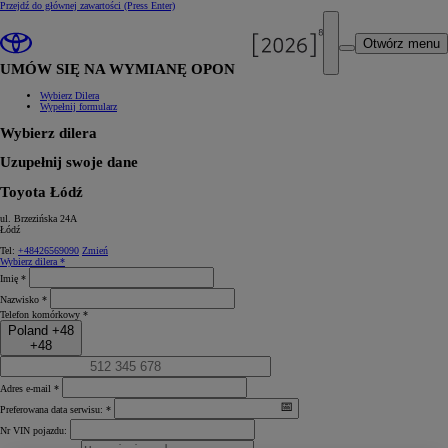
Przejdź do głównej zawartości
(Press Enter)
Otwórz menu
UMÓW SIĘ NA WYMIANĘ OPON
Wybierz Dilera
Wypełnij formularz
Wybierz dilera
Uzupełnij swoje dane
Toyota Łódź
ul. Brzezińska 24A
Łódź
Tel:
+48426569090
Zmień
Wybierz dilera *
Imię *
Nazwisko *
Telefon komórkowy *
Poland +48
+48
Adres e-mail *
Preferowana data serwisu: *
Nr VIN pojazdu: