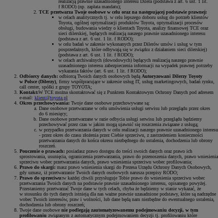
realizacją prawnie uzasadnionego interesu Dilera (podstawa z art. 6 ust. 1 lit.
f RODO) (np. zapłata mandatu);
TCE przetwarza Twoje osobowe w celu oraz na następującej podstawie prawnej:
w celach analitycznych tj. w celu lepszego doboru usług do potrzeb klientów
Toyota, ogólnej optymalizacji produktów Toyota, optymalizacji procesów
obsługi, budowania wiedzy o klientach Toyota, analizy finansowej TCE oraz
sieci dilerskiej, będących realizacją naszego prawnie uzasadnionego interesu
(podstawa z art. 6 ust. 1 lit. f RODO);
w celu badań w zakresie wykonanych przez Dilerów umów i usług w tym
posprzedażnych, które odbywają się w związku z działaniem sieci dilerskiej)
(podstawa z art. 6 ust. 1 lit. f RODO);
w celach archiwalnych (dowodowych) będących realizacją naszego prawnie
uzasadnionego interesu zabezpieczenia informacji na wypadek prawnej potrzeby
wykazania faktów (art. 6 ust. 1 lit. f RODO);
Odbiorcy danych:
odbiorcą Twoich danych osobowych będą
Autoryzowani Dilerzy Toyoty
w Polsce (Dilerzy)
, firmy współpracujące w zakresie usług IT, usług marketingowych, badań rynku,
call center, spółki z grupy TOYOTA;
Kontakt:
W TCE można skontaktować się z Punktem Kontaktowym Ochrony Danych pod adresem
e-mail:
klient@toyota.pl
Okres przechowywania:
Twoje dane osobowe przechowywane są:
Dane osobowe przetwarzane w celu umówienia usługi serwisu lub przeglądu przez okres
do 6 miesięcy;
Dane osobowe przetwarzane w razie odbycia usługi serwisu lub przeglądu będziemy
przechowywać przez czas w jakim mogą ujawnić się roszczenia związane z usługą;
w przypadku przetwarzania danych w celu realizacji naszego prawnie uzasadnionego interesu
- przez okres do czasu złożenia przez Ciebie sprzeciwu, z zastrzeżeniem konieczności
przetwarzania danych do końca okresu niezbędnego do ustalenia, dochodzenia lub obrony
roszczeń.
Pouczenie o prawach:
posiadasz prawo dostępu do treści swoich danych oraz prawo ich
sprostowania, usunięcia, ograniczenia przetwarzania, prawo do przenoszenia danych, prawo wniesienia
sprzeciwu wobec przetwarzania danych, prawo wniesienia sprzeciwu wobec profilowania;
Prawo do skargi:
masz prawo wniesienia skargi do Prezesa Urzędu Ochrony Danych Osobowych,
gdy uznasz, iż przetwarzanie Twoich danych osobowych narusza przepisy RODO;
Prawo do sprzeciwu:
w każdej chwili przysługuje Tobie prawo do wniesienia sprzeciwu wobec
przetwarzania Twoich danych na podstawie prawnie uzasadnionego interesu, opisanego powyżej.
Przestaniemy przetwarzać Twoje dane w tych celach, chyba że będziemy w stanie wykazać, że
w stosunku do tych danych istnieją dla nas ważne prawnie uzasadnione podstawy, które są nadrzędne
wobec Twoich interesów, praw i wolności, lub dane będą nam niezbędne do ewentualnego ustalenia,
dochodzenia lub obrony roszczeń;
Twoje dane osobowe
nie podlegają zautomatyzowanemu podejmowaniu decyzji, w tym
profilowaniu
związanym z automatycznym podejmowaniem decyzji tj. profilowaniu które