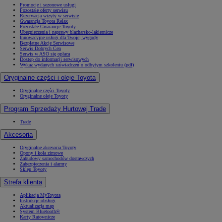
Promocje i sezonowe usługi
Pozostałe oferty serwisu
Rezerwacja wizyty w serwisie
Gwarancja Toyota Relax
Pozostałe Gwarancje Toyoty
Ubezpieczenia i naprawy blacharsko-lakiernicze
Innowacyjne usługi dla Twojej wygody
Bezpłatne Akcje Serwisowe
Serwis Dobrych Cen
Serwis w ASO się opłaca
Dostęp do informacji serwisowych
Wykaz wydanych zaświadczeń o odbytym szkoleniu (pdf)
Oryginalne części i oleje Toyota
Oryginalne części Toyoty
Oryginalne oleje Toyoty
Program Sprzedaży Hurtowej Trade
Trade
Akcesoria
Oryginalne akcesoria Toyoty
Opony i koła zimowe
Zabudowy samochodów dostawczych
Zabezpieczenia i alarmy
Sklep Toyoty
Strefa klienta
Aplikacja MyToyota
Instrukcje obsługi
Aktualizacja map
System Bluetooth®
Karty Ratownicze