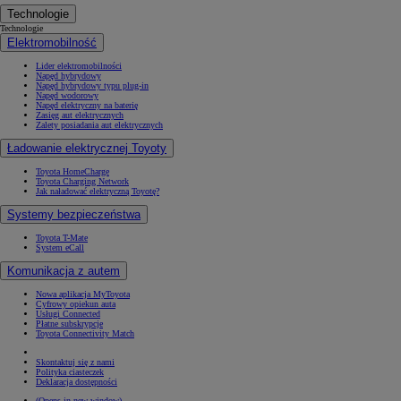
Technologie
Technologie
Elektromobilność
Lider elektromobilności
Napęd hybrydowy
Napęd hybrydowy typu plug-in
Napęd wodorowy
Napęd elektryczny na baterię
Zasięg aut elektrycznych
Zalety posiadania aut elektrycznych
Ładowanie elektrycznej Toyoty
Toyota HomeCharge
Toyota Charging Network
Jak naładować elektryczną Toyotę?
Systemy bezpieczeństwa
Toyota T-Mate
System eCall
Komunikacja z autem
Nowa aplikacja MyToyota
Cyfrowy opiekun auta
Usługi Connected
Płatne subskrypcje
Toyota Connectivity Match
Skontaktuj się z nami
Polityka ciasteczek
Deklaracja dostępności
(Opens in new window)