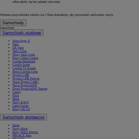
odbywałoby się bez udziału człowieka.
Wybrana stacja dilerska wkrótce się z Tobą skontaktuje, aby potwierdzić umówienie wizyty.
Samochody
Samochody
Samochody osobowe
Nowe Aygo X
Yaris
GR Yaris
Yaris Cross
Nowy Yaris Cross
Nowy Urban Cruiser
Corolla Hatchback
Corolla Sedan
Corolla TS Kombi
Nowa Corolla Cross
Toyota C-HR
Toyota C-HR Plug-in
Nowa Toyota C-HR+
Nowa Toyota bZ4X
Nowa Toyota bZ4X Touring
Camry
Prius
Mirai
Nowy RAV4
Land Cruiser
Nowy GR GT
Samochody dostawcze
Hilux
Nowy Hilux
Nowy Hilux Electric
PROACE Max
PROACE