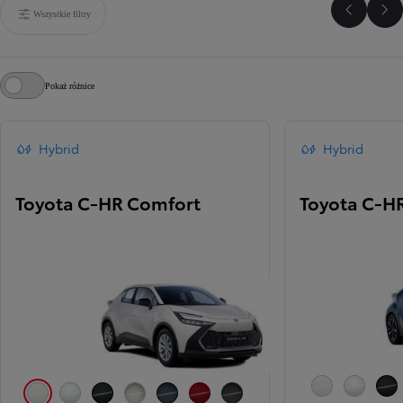
Wszystkie filtry
Poprzed
Na
Pokaż różnice
Hybrid
Hybrid
Toyota C-HR Comfort
Toyota C-HR
040 Pure White
089 Platinum
209 