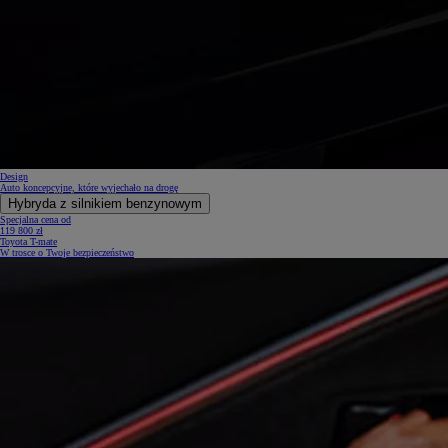
Design
Auto koncepcyjne, które wyjechało na drogę
Hybryda z silnikiem benzynowym
Specjalna cena od
119 800 zł
Toyota T-mate
W trosce o Twoje bezpieczeństwo