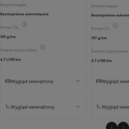
Skrzynia biegów
Skrzynia biegów
Bezstopniowa automatyczna
Bezstopniowa automa
Przełącz informacje o paliwie
Przełą
Emisja CO₂
Emisja CO₂
105 g/km
107 g/km
Przełącz informacje o paliwie
Średnie zużycie paliwa
Średnie zużycie paliwa
4,7 l/100 km
4,7 l/100 km
Wygląd zewnętrzny
Wygląd zew
Wygląd wewnętrzny
Wygląd wew