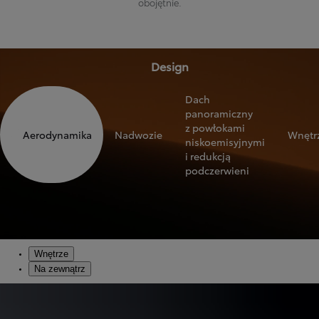
obojętnie.
Design
Dach
panoramiczny
z powłokami
Aerodynamika
Nadwozie
Wnętr
niskoemisyjnymi
i redukcją
podczerwieni
Wnętrze
Na zewnątrz