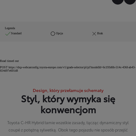
Poprzed
Na
Legenda
Standard
Opcja
Brak
Read timed out
POST https://dxp-webcarconfig.toyota-europe.com/v1/grade-selector/pl/pl?modelId=6c193d6b-514c-436f-ab43-
654d97e601d8
Design, który przełamuje schematy
Styl, który wymyka się
konwencjom
Toyota C-HR Hybrid łamie wszelkie zasady, łącząc dynamiczny styl
coupé z potężną sylwetką. Obok tego pojazdu nie sposób przejść