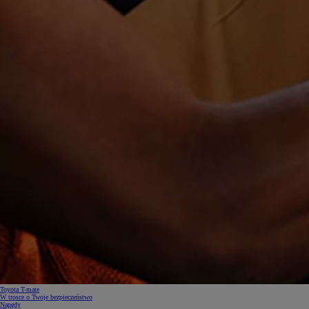
Toyota T-mate
W trosce o Twoje bezpieczeństwo
Napędy