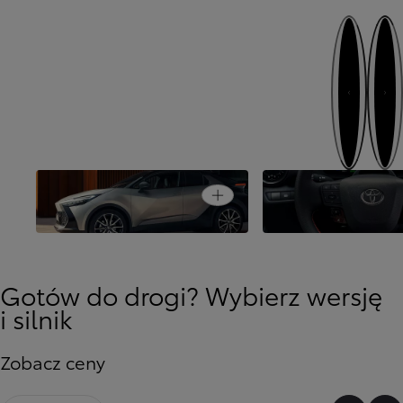
Następny
Poprzedni
Open card
Auto koncepcyjne na drodze
Dopasuj do siebie
Gotów do drogi? Wybierz wersję
i silnik
Zobacz ceny