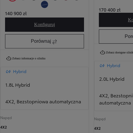
040 Pure White
089 Platinum White Pearl
209 Eclipse Black
1L0 Shimmering Silver
785 Dark Teal
3U5 Imperial Red
1M2 Storm Grey
170 400 zł
8N8 Dark Blue
140 900 zł
Ko
Konfiguruj
Toyota C-HR Comfort
Por
Porównaj
Zobacz dostępne silnik
Zobacz informacje o silniku
Hybrid
Hybrid
2.0L Hybrid
1.8L Hybrid
4X2, Bezstopn
4X2, Bezstopniowa automatyczna
automatyczna
Napęd
Napęd
4X2
4X2