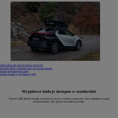
ORYGINALNE AKCESORIA TOYOTY
Sprawdź ofertę i dostosuj auto do swoich potrzeb
Poznaj najważniejsze cechy
(Opens in new window)
Zobacz cennik i specyfikację (pdf)
Wyjątkowe funkcje dostępne w standardzie
Toyota C-HR Hybrid została stworzona do życia w mieście i poza nim. Auto zaskakuje swoimi
możliwościami i jest gotowe na każde wyzwanie.