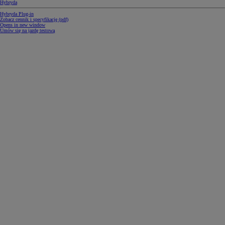
Hybryda
Hybryda Plug-in
Zobacz cennik i specyfikację (pdf)
Opens in new window
Umów się na jazdę testową