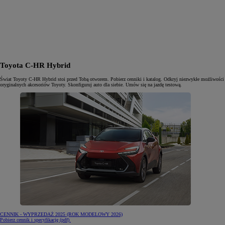
Toyota C-HR Hybrid
Świat Toyoty C-HR Hybrid stoi przed Tobą otworem. Pobierz cenniki i katalog. Odkryj niezwykłe możliwości
oryginalnych akcesoriów Toyoty. Skonfiguruj auto dla siebie. Umów się na jazdę testową.
CENNIK - WYPRZEDAŻ 2025 (ROK MODELOWY 2026)
(otwiera się w nowej karcie)
Pobierz cennik i specyfikację (pdf)