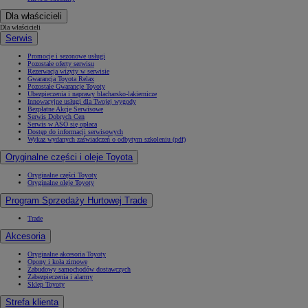
Dla właścicieli
Dla właścicieli
Serwis
Promocje i sezonowe usługi
Pozostałe oferty serwisu
Rezerwacja wizyty w serwisie
Gwarancja Toyota Relax
Pozostałe Gwarancje Toyoty
Ubezpieczenia i naprawy blacharsko-lakiernicze
Innowacyjne usługi dla Twojej wygody
Bezpłatne Akcje Serwisowe
Serwis Dobrych Cen
Serwis w ASO się opłaca
Dostęp do informacji serwisowych
Wykaz wydanych zaświadczeń o odbytym szkoleniu (pdf)
Oryginalne części i oleje Toyota
Oryginalne części Toyoty
Oryginalne oleje Toyoty
Program Sprzedaży Hurtowej Trade
Trade
Akcesoria
Oryginalne akcesoria Toyoty
Opony i koła zimowe
Zabudowy samochodów dostawczych
Zabezpieczenia i alarmy
Sklep Toyoty
Strefa klienta