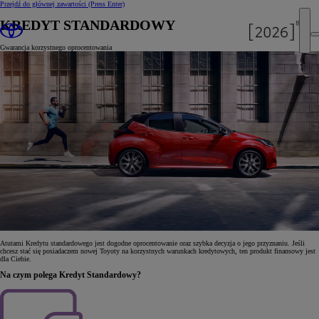
Przejdź do głównej zawartości
(Press Enter)
KREDYT STANDARDOWY
Gwarancja korzystnego oprocentowania
Atutami Kredytu standardowego jest dogodne oprocentowanie oraz szybka decyzja o jego przyznaniu. Jeśli
chcesz stać się posiadaczem nowej Toyoty na korzystnych warunkach kredytowych, ten produkt finansowy jest
dla Ciebie.
Na czym polega Kredyt Standardowy?