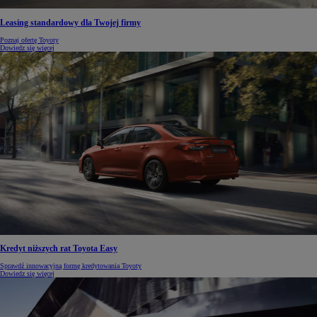
Leasing standardowy dla Twojej firmy
Poznaj ofertę Toyoty
Dowiedz się więcej
Kredyt niższych rat Toyota Easy
Sprawdź innowacyjną formę kredytowania Toyoty
Dowiedz się więcej