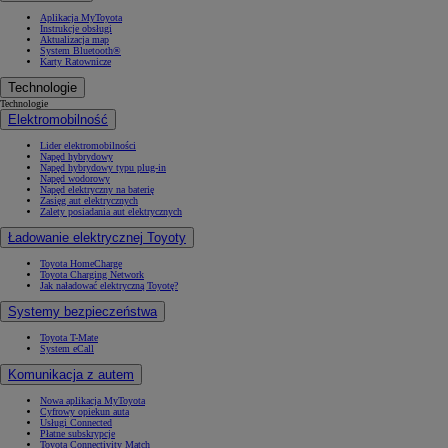
Aplikacja MyToyota
Instrukcje obsługi
Aktualizacja map
System Bluetooth®
Karty Ratownicze
Technologie
Technologie
Elektromobilność
Lider elektromobilności
Napęd hybrydowy
Napęd hybrydowy typu plug-in
Napęd wodorowy
Napęd elektryczny na baterię
Zasięg aut elektrycznych
Zalety posiadania aut elektrycznych
Ładowanie elektrycznej Toyoty
Toyota HomeCharge
Toyota Charging Network
Jak naładować elektryczną Toyotę?
Systemy bezpieczeństwa
Toyota T-Mate
System eCall
Komunikacja z autem
Nowa aplikacja MyToyota
Cyfrowy opiekun auta
Usługi Connected
Płatne subskrypcje
Toyota Connectivity Match