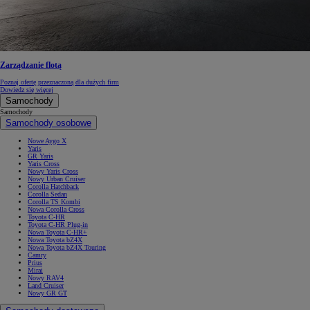
Zarządzanie flotą
Poznaj ofertę przeznaczoną dla dużych firm
Dowiedz się więcej
Samochody
Samochody
Samochody osobowe
Nowe Aygo X
Yaris
GR Yaris
Yaris Cross
Nowy Yaris Cross
Nowy Urban Cruiser
Corolla Hatchback
Corolla Sedan
Corolla TS Kombi
Nowa Corolla Cross
Toyota C-HR
Toyota C-HR Plug-in
Nowa Toyota C-HR+
Nowa Toyota bZ4X
Nowa Toyota bZ4X Touring
Camry
Prius
Mirai
Nowy RAV4
Land Cruiser
Nowy GR GT