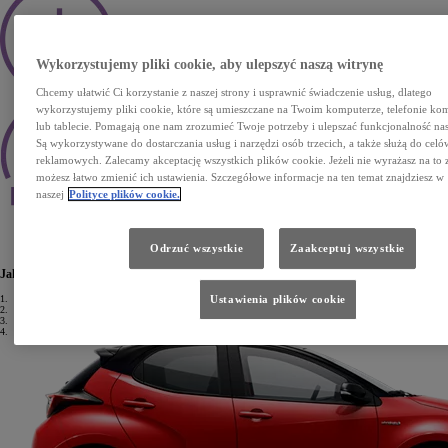
Wykorzystujemy pliki cookie, aby ulepszyć naszą witrynę
Chcemy ułatwić Ci korzystanie z naszej strony i usprawnić świadczenie usług, dlatego
Decyzja kredytowa w ciągu godziny
wykorzystujemy pliki cookie, które są umieszczane na Twoim komputerze, telefonie 
lub tablecie. Pomagają one nam zrozumieć Twoje potrzeby i ulepszać funkcjonalność nas
Są wykorzystywane do dostarczania usług i narzędzi osób trzecich, a także służą do celó
reklamowych. Zalecamy akceptację wszystkich plików cookie. Jeżeli nie wyrażasz na to 
możesz łatwo zmienić ich ustawienia. Szczegółowe informacje na ten temat znajdziesz w
naszej
Polityce plików cookie.
Elastyczne, dopasowane do Twoich potrzeb warunki spłaty
Odrzuć wszystkie
Zaakceptuj wszystkie
Wypełnij formularz online
Jak uzyskać Kredyt standardowy?
1.
Wypełniasz wniosek kredytowy w 5 minut.
Ustawienia plików cookie
2.
Przedstawiasz dokument tożsamości oraz dokumenty finansowe.
3.
Po 1 godzinie odbierasz decyzję kredytową.
4.
Podpisujesz umowę.