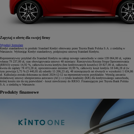
Zapytaj o ofertę dla swojej firmy
Wypełnij formularz
Kredyt standardowy to produkt Standard Kredyt oferowany przez Toyota Bank Polska S.A. z siedzibą w
Warszawie. Wybierając Kredyt standardowy, podpisujesz umowę Standard Kredytu.
Reprezentatywny przykład dla Standard Kredytu na zakup nowego samochodu w cenie 139 064,00 zł, wpłata
własna 79 237,00 zł, czas obowiązywania umowy 48 miesięcy: Rzeczywista Roczna Stopa Oprocentowania
(RRSO) wynosi 14,92 %, całkowita kwota kredytu (bez kredytowanych kosztów) 59 827,00 zł, całkowita
kwota do zapłaty 78 473,28 zł, oprocentowanie zmienne 10,99 %, całkowity koszt kredytu 18 646,28 zł (w
tym prowizja 5,75 % (3 440,05 zł) odsetki 15 206,23 zł), 48 miesięcznych rat równych w wysokości 1 634,86
zł. Kalkulacja została dokonana na dzień 2024-12-12 na reprezentatywnym przykładzie. Wymóg zawarcia
dodatkowej umowy ubezpieczenia autocasco (AC) i z tytułu kradzieży (KR) dla kredytowanego samochodu,
której kosztu nie da się przewidzieć - koszt niewliczony do RRSO. Finansującym jest Toyota Bank Polska
S.A. z siedzibą w Warszawie.
Produkty finansowe