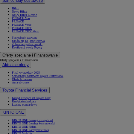
Samochody dostawcze
Hilux
Nowy Hilux
Nowy Hilux Electric
PROACE Max
PROACE
PROACE Verso
PROACE CITY
PROACE CITY Verso
Samochody używane
Umów się na jazdę testową
Zobacz wszystkie cenniki
Konfiguruj swoją Toyotę
Oferty specjalne i Finansowanie
Oferty specjalne i Finansowanie
Aktualne oferty
Finał wyprzedaży 2025
Samochody dostawcze Toyota Professional
Oferta biznesowa
Auta używane
Toyota Financial Services
Kredyt niższych rat Toyota Easy
Kredyt standardowy
Leasing standardowy
KINTO ONE
KINTO ONE Leasing niższych rat
KINTO ONE Leasing konsumencki
KINTO ONE Najem
KINTO ONE Zarządzanie flotą
KINTO Mobility