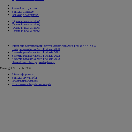
Skontaktuj się z nami
Polityka ciasteczek
Deklaracja dostępności
(Opens in new window)
(Opens in new window)
(Opens in new window)
(Opens in new window)
Informacja o przetwarzaniu danych osobowych Auto Podlasie Sp. z o.o.
Strategia podatkowa Auto Podlasie 2020
Strategia podatkowa Auto Podlasie 2021
Strategia podatkowa Auto Podlasie 2022
Strategia podatkowa Auto Podlasie 2023
Oświadczenie dużego przedsiębiorcy
Copyright © Toyota 2026
Informacje prawne
Polityka prywatności
Udostępnianie danych
Przetwarzanie danych osobowych