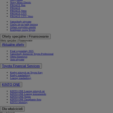
Nowy Hilux Electric
PROACE Max
PROACE
PROACE Verso
PROACE CITY
PROACE CITY Verso
Samochody używane
Umów się na jazdę testową
Zobacz wszystkie cenniki
Konfiguruj swoją Toyotę
Oferty specjalne i Finansowanie
Oferty specjalne i Finansowanie
Aktualne oferty
Finał wyprzedaży 2025
Samochody dostawcze Toyota Professional
Oferta biznesowa
Auta używane
Toyota Financial Services
Kredyt niższych rat Toyota Easy
Kredyt standardowy
Leasing standardowy
Od
81 900 zł
KINTO ONE
Yaris Cross
HYBRID
KINTO ONE Leasing niższych rat
KINTO ONE Leasing konsumencki
KINTO ONE Najem
KINTO ONE Zarządzanie flotą
KINTO Mobility
Dla właścicieli
Dla właścicieli