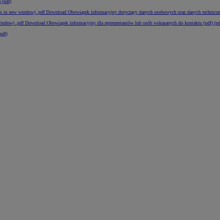
 (pdf)
s in new window)
.pdf
Download Obowiązek informacyjny dotyczący danych osobowych oraz danych techniczny
window)
.pdf
Download Obowiązek informacyjny dla reprezentantów lub osób wskazanych do kontaktu (pdf) (pd
pdf)