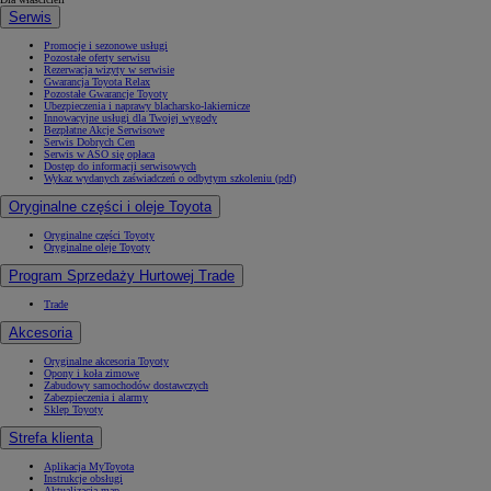
Serwis
Promocje i sezonowe usługi
Pozostałe oferty serwisu
Rezerwacja wizyty w serwisie
Gwarancja Toyota Relax
Pozostałe Gwarancje Toyoty
Ubezpieczenia i naprawy blacharsko-lakiernicze
Innowacyjne usługi dla Twojej wygody
Bezpłatne Akcje Serwisowe
Serwis Dobrych Cen
Serwis w ASO się opłaca
Dostęp do informacji serwisowych
Wykaz wydanych zaświadczeń o odbytym szkoleniu (pdf)
Oryginalne części i oleje Toyota
Oryginalne części Toyoty
Oryginalne oleje Toyoty
Program Sprzedaży Hurtowej Trade
Trade
Akcesoria
Oryginalne akcesoria Toyoty
Opony i koła zimowe
Zabudowy samochodów dostawczych
Zabezpieczenia i alarmy
Sklep Toyoty
Strefa klienta
Aplikacja MyToyota
Instrukcje obsługi
Aktualizacja map