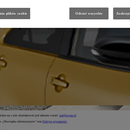
nia plików cookie
Odrzuć wszystkie
Zaakcept
Można się z nim skontaktować pod adresem e-mail:
iod@toyota.pl
.
nym „Obowiązku informacyjnym” oraz
Polityce prywatności
.