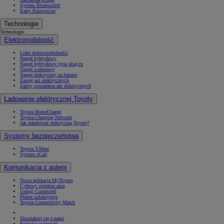
System Bluetooth®
Karty Ratownicze
Technologie
Technologie
Elektromobilność
Lider elektromobilności
Napęd hybrydowy
Napęd hybrydowy typu plug-in
Napęd wodorowy
Napęd elektryczny na baterię
Zasięg aut elektrycznych
Zalety posiadania aut elektrycznych
Ładowanie elektrycznej Toyoty
Toyota HomeCharge
Toyota Charging Network
Jak naładować elektryczną Toyotę?
Systemy bezpieczeństwa
Toyota T-Mate
System eCall
Komunikacja z autem
Nowa aplikacja MyToyota
Cyfrowy opiekun auta
Usługi Connected
Płatne subskrypcje
Toyota Connectivity Match
Skontaktuj się z nami
Polityka ciasteczek