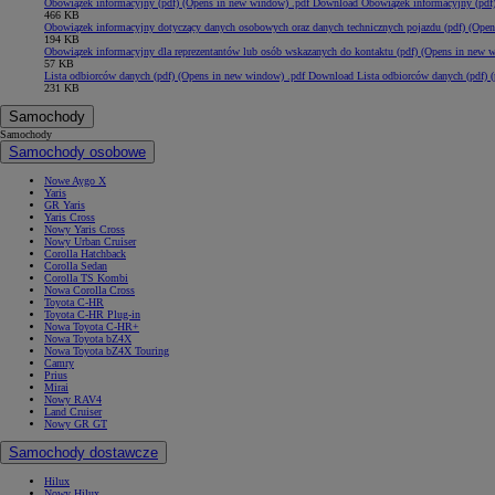
Obowiązek informacyjny (pdf)
(Opens in new window)
.pdf
Download Obowiązek informacyjny (pdf)
466 KB
Obowiązek informacyjny dotyczący danych osobowych oraz danych technicznych pojazdu (pdf)
(Open
194 KB
Obowiązek informacyjny dla reprezentantów lub osób wskazanych do kontaktu (pdf)
(Opens in new 
57 KB
Lista odbiorców danych (pdf)
(Opens in new window)
.pdf
Download Lista odbiorców danych (pdf) (
231 KB
Samochody
Samochody
Samochody osobowe
Nowe Aygo X
Yaris
GR Yaris
Yaris Cross
Nowy Yaris Cross
Nowy Urban Cruiser
Corolla Hatchback
Corolla Sedan
Corolla TS Kombi
Nowa Corolla Cross
Toyota C-HR
Toyota C-HR Plug-in
Nowa Toyota C-HR+
Nowa Toyota bZ4X
Nowa Toyota bZ4X Touring
Camry
Prius
Mirai
Nowy RAV4
Land Cruiser
Nowy GR GT
Samochody dostawcze
Hilux
Nowy Hilux