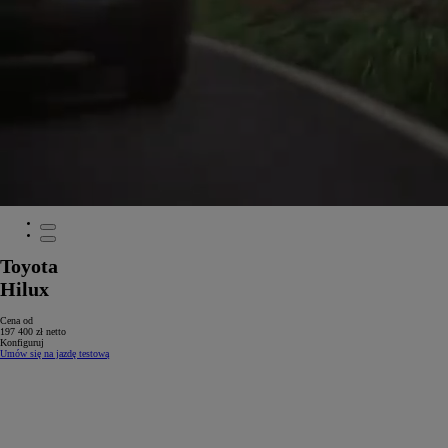
Toyota
Hilux
Cena od
197 400 zł netto
Konfiguruj
Umów się na jazdę testową