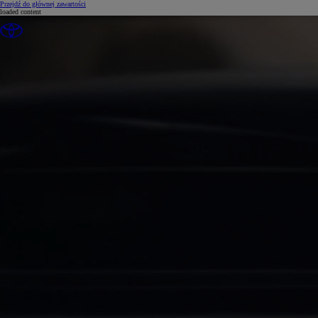
(Press Enter)
Przejdź do głównej zawartości
loaded content