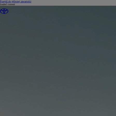
(Press Enter)
Przejdź do głównej zawartości
loaded content