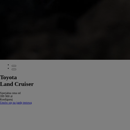
Toyota
Land Cruiser
Specjalna cena od
399 900 zł
Konfiguruj
Umów się na jazdę testową