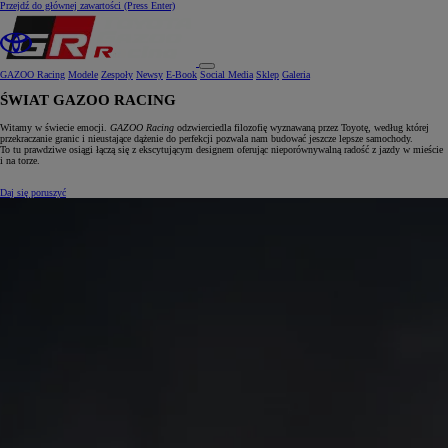
Przejdź do głównej zawartości
(Press Enter)
GAZOO Racing
Modele
Zespoły
Newsy
E‑Book
Social Media
Sklep
Galeria
ŚWIAT GAZOO RACING
Witamy w świecie emocji.
GAZOO Racing
odzwierciedla filozofię wyznawaną przez Toyotę, według której
przekraczanie granic i nieustające dążenie do perfekcji pozwala nam budować jeszcze lepsze samochody.
To tu prawdziwe osiągi łączą się z ekscytującym designem oferując nieporównywalną radość z jazdy w mieście
i na torze.
Daj się poruszyć