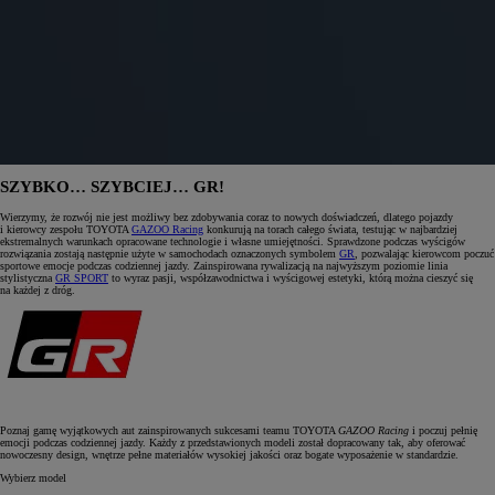
SZYBKO… SZYBCIEJ… GR!
Wierzymy, że rozwój nie jest możliwy bez zdobywania coraz to nowych doświadczeń, dlatego pojazdy
i kierowcy zespołu TOYOTA
GAZOO Racing
konkurują na torach całego świata, testując w najbardziej
ekstremalnych warunkach opracowane technologie i własne umiejętności. Sprawdzone podczas wyścigów
rozwiązania zostają następnie użyte w samochodach oznaczonych symbolem
GR
, pozwalając kierowcom poczuć
sportowe emocje podczas codziennej jazdy. Zainspirowana rywalizacją na najwyższym poziomie linia
stylistyczna
GR SPORT
to wyraz pasji, współzawodnictwa i wyścigowej estetyki, którą można cieszyć się
na każdej z dróg.
Poznaj gamę wyjątkowych aut zainspirowanych sukcesami teamu TOYOTA
GAZOO Racing
i poczuj pełnię
emocji podczas codziennej jazdy. Każdy z przedstawionych modeli został dopracowany tak, aby oferować
nowoczesny design, wnętrze pełne materiałów wysokiej jakości oraz bogate wyposażenie w standardzie.
Wybierz model