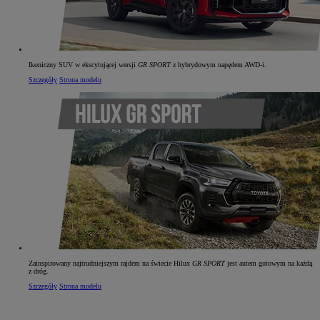
Ikoniczny SUV w ekscytującej wersji
GR SPORT
z hybrydowym napędem AWD‑i.
Szczegóły
Strona modelu
Zainspirowany najtrudniejszym rajdem na świecie Hilux
GR SPORT
jest autem gotowym na każdą
z dróg.
Szczegóły
Strona modelu