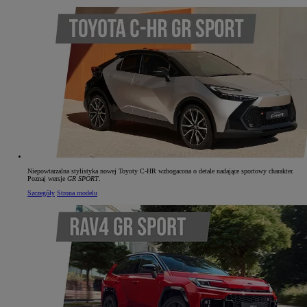
Niepowtarzalna stylistyka nowej Toyoty C‑HR wzbogacona o detale nadające sportowy charakter.
Poznaj wersje
GR SPORT
.
Szczegóły
Strona modelu