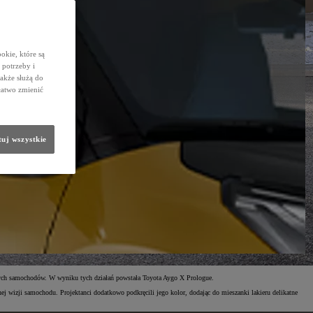
okie, które są
potrzeby i
także służą do
łatwo zmienić
uj wszystkie
ałych samochodów. W wyniku tych działań powstała Toyota Aygo X Prologue.
j wizji samochodu. Projektanci dodatkowo podkręcili jego kolor, dodając do mieszanki lakieru delikatne