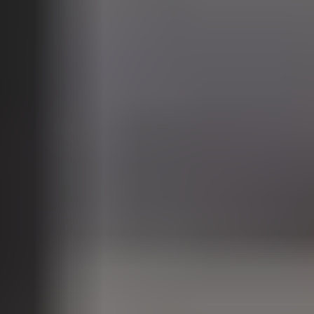
Od
105 300 zł
Corolla Hatchback
HYBRID