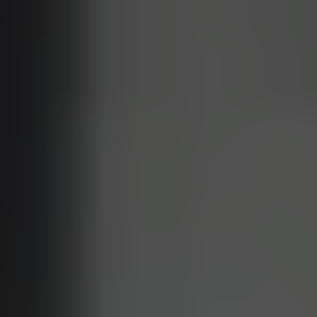
Od
81 900 zł
Yaris Cross
HYBRID