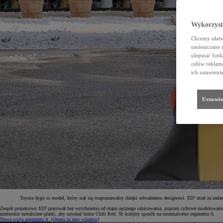
Wykorzystu
Chcemy ułatwi
umieszczane 
ulepszać funk
celów reklamo
ich ustawieni
Ustawie
Toyota Aygo to model, który stał się rozpoznawalny dzięki odważnemu designowi. ED² miał za zada
Zespół projektowy ED² pracował bez wytchnienia od etapu ręcznego szkicowania, poprzez cyfrowe modelowanie 
niebieskie metaliczne płatki, aby uzyskać kolor Chili Red. To kolejny sposób na urozmaicenie segmentu A.
Nowa wizja segmentu A
(Opens in new window)