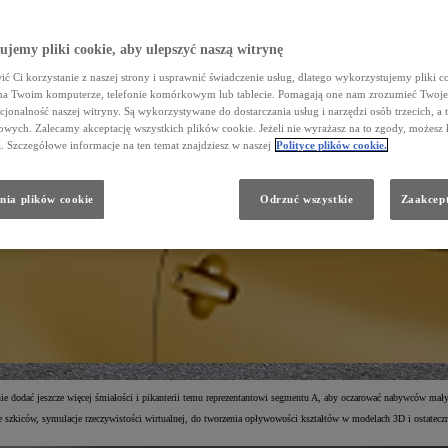
jemy pliki cookie, aby ulepszyć naszą witrynę
ć Ci korzystanie z naszej strony i usprawnić świadczenie usług, dlatego wykorzystujemy pliki co
na Twoim komputerze, telefonie komórkowym lub tablecie. Pomagają one nam zrozumieć Twoje 
cjonalność naszej witryny. Są wykorzystywane do dostarczania usług i narzędzi osób trzecich, a 
wych. Zalecamy akceptację wszystkich plików cookie. Jeżeli nie wyrażasz na to zgody, możesz 
a. Szczegółowe informacje na ten temat znajdziesz w naszej
Polityce plików cookie.
nia plików cookie
Odrzuć wszystkie
Zaakcept
nie dodać jeszcze więcej śmiałości i pikanterii temu reprezentantowi segmentu A, aby oczarować nabywców m
szkiców, symulacje rzeczywistości wirtualnej, do tworzenia opływowości kształtów w modelach 3D i ostateczne