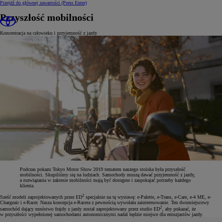
Przejdź do głównej zawartości
(Press Enter)
Przyszłość mobilności
Koncentracja na człowieku i przyjemność z jazdy
Podczas pokazu Tokyo Motor Show 2019 tematem naszego stoiska była przyszłość
mobilności. Skupiliśmy się na ludziach. Samochody muszą dawać przyjemność z jazdy,
a rozwiązania w zakresie mobilności mają być dostępne i zaspokajać potrzeby każdego
klienta.
2
Sześć modeli zaprojektowanych przez ED
specjalnie na tę wystawę: e-Palette, e-Trans, e-Care, e-4 ME, e-
Chargeair i e-Racer. Nasza koncepcja e-Racera z pewnością wywołała zainteresowanie. Ten dwumiejscowy
2
samochód dający mnóstwo frajdy z jazdy został zaprojektowany przez studio ED
, aby pokazać, że
w przyszłości wypełnionej samochodami autonomicznymi nadal będzie miejsce dla entuzjastów jazdy.