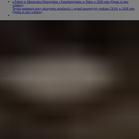
e-Palette w Miasteczku Olimpijskim i Paraolimpijskim w Tokio w 2020 roku
(Opens in new
window)
Toyota prezentuje nowy ekosystem mobilności i pojazd koncepcyjny podczas CES® w 2018 roku
(Opens in new window)