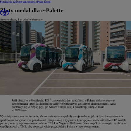
Przejdź do głównej zawartości
(Press Enter)
Złoty medal dla e-Palette
Autonomiczny i w pełni elektryczny
2
Jeśli chodzi o e-Mobilność, ED
z pewnością jest medalistą! e-Palette zademonstrował
autonomiczną jazdę, kilkunastu pojazdów elektrycznych zasilanych akumulatorami. Auta
poruszały się w ciągłej pętli po wiosce olimpijskiej i paraolimpijskiej w Tokio
w 2020 roku.
Wywołały one spore zamieszanie, ale co ważniejsze – spełniły swoje zadanie, jakim było transportowanie
2
sportowców na wydarzenia punktualnie i bezpiecznie. Oryginalna koncepcja e-Palette autorstwa ED
została
po raz pierwszy zaprezentowana podczas CES Las Vegas w 2018 roku. Nasz zespół ds. strategii i mobilności
współpracował z TME, aby stworzyć wizję przyszłości e-Palette z jego ekosystemem.