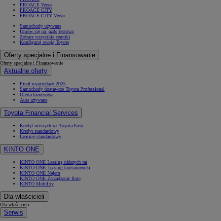
PROACE Verso
PROACE CITY
PROACE CITY Verso
Samochody używane
Umów się na jazdę testową
Zobacz wszystkie cenniki
Konfiguruj swoją Toyotę
Oferty specjalne i Finansowanie
Oferty specjalne i Finansowanie
Aktualne oferty
Finał wyprzedaży 2025
Samochody dostawcze Toyota Professional
Oferta biznesowa
Auta używane
Toyota Financial Services
Kredyt niższych rat Toyota Easy
Kredyt standardowy
Leasing standardowy
KINTO ONE
KINTO ONE Leasing niższych rat
KINTO ONE Leasing konsumencki
KINTO ONE Najem
KINTO ONE Zarządzanie flotą
KINTO Mobility
Dla właścicieli
Dla właścicieli
Serwis