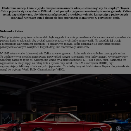
Obdarzona nazwą, która w języku hiszpańskim oznacza istotę „niebiańską” czy też „rajską”, Toyota
Celica pojawiła się na rynku w 1970 roku i od początku jej przeznaczeniem było zostać gwiazdą. Celica
została zaprojektowana, aby kierowca mógł poczuć prawdziwą wolność, korzystając z praktycznych
rozwiązań wewnątrz auta i ciesząc się jego sportowym charakterem w przystępnej cenie.
Niebiańska Celica
Choć priorytetem przy tworzeniu modelu była wygoda i łatwość prowadzenia, Celica musiała też sprawdzać się
podczas jazdy w zakrętach, aby zyskać uznanie prawdziwych fanów motoryzacji. Na szczęście jej wersje
z niezależnym zawieszeniem przednim i 4-drążkowym tylnym, które doskonale się sprawdzało podczas
pokonywania ciasnych zakrętów i krętych dróg, nie rozczarowały kierowców.
W 1985 roku światło dzienne ujrzała Celica czwartej generacji, która stała się symbolem znaczących zmian.
To właśnie w tym modelu zastosowano nowy układ napędu na przednie koła, który zastąpił wykorzystywany
wcześniej napęd na tylną oś. Szczególnie ważna była premiera modelu GT-Four z 1986 roku. Samochód ten
wyposażono w stały napęd na cztery koła i dynamiczny silnik 185 KM z rozrządem DOHC, czyli
najpotężniejszy 2-litrowy silnik na rynku japońskim. To między innymi dzięki niemu Toyota zdecydowała się
stanąć do wyścigu World Rally Championship (WRC).