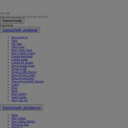
Samochody
Samochody
Samochody osobowe
Nowe Aygo X
Yaris
GR Yaris
Yaris Cross
Nowy Yaris Cross
Nowy Urban Cruiser
Corolla Hatchback
Corolla Sedan
Corolla TS Kombi
Nowa Corolla Cross
Toyota C-HR
Toyota C-HR Plug-in
Nowa Toyota C-HR+
Nowa Toyota bZ4X
Nowa Toyota bZ4X Touring
Camry
Prius
Mirai
Nowy RAV4
Land Cruiser
Nowy GR GT
Samochody dostawcze
Hilux
Nowy Hilux
Nowy Hilux Electric
PROACE Max
PROACE