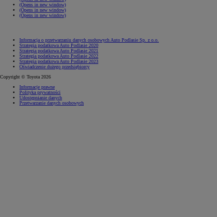
(Opens in new window)
(Opens in new window)
(Opens in new window)
Informacja o przetwarzaniu danych osobowych Auto Podlasie Sp. z o.o.
Strategia podatkowa Auto Podlasie 2020
Strategia podatkowa Auto Podlasie 2021
Strategia podatkowa Auto Podlasie 2022
Strategia podatkowa Auto Podlasie 2023
Oświadczenie dużego przedsiębiorcy
Copyright © Toyota 2026
Informacje prawne
Polityka prywatności
Udostępnianie danych
Przetwarzanie danych osobowych