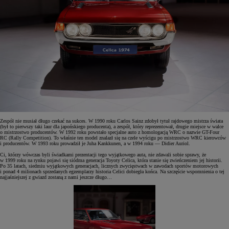
Zespół nie musiał długo czekać na sukces. W 1990 roku Carlos Sainz zdobył tytuł rajdowego mistrza świata
(był to pierwszy taki laur dla japońskiego producenta), a zespół, który reprezentował, drugie miejsce w walce
o mistrzostwo producentów. W 1992 roku powstało specjalne auto z homologacją WRC o nazwie GT-Four
RC (Rally Competition). To właśnie ten model znalazł się na czele wyścigu po mistrzostwo WRC kierowców
i producentów. W 1993 roku prowadził je Juha Kankkunen, a w 1994 roku — Didier Auriol.
Ci, którzy wówczas byli świadkami prezentacji tego wyjątkowego auta, nie zdawali sobie sprawy, że
w 1999 roku na rynku pojawi się siódma generacja Toyoty Celica, która stanie się zwieńczeniem jej historii.
Po 35 latach, siedmiu wyjątkowych generacjach, licznych zwycięstwach w zawodach sportów motorowych
i ponad 4 milionach sprzedanych egzemplarzy historia Celici dobiegła końca. Na szczęście wspomnienia o tej
najjaśniejszej z gwiazd zostaną z nami jeszcze długo…