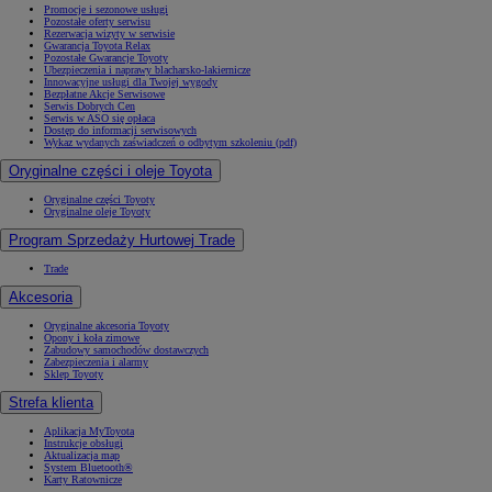
Promocje i sezonowe usługi
Pozostałe oferty serwisu
Rezerwacja wizyty w serwisie
Gwarancja Toyota Relax
Pozostałe Gwarancje Toyoty
Ubezpieczenia i naprawy blacharsko-lakiernicze
Innowacyjne usługi dla Twojej wygody
Bezpłatne Akcje Serwisowe
Serwis Dobrych Cen
Serwis w ASO się opłaca
Dostęp do informacji serwisowych
Wykaz wydanych zaświadczeń o odbytym szkoleniu (pdf)
Oryginalne części i oleje Toyota
Oryginalne części Toyoty
Oryginalne oleje Toyoty
Program Sprzedaży Hurtowej Trade
Trade
Akcesoria
Oryginalne akcesoria Toyoty
Opony i koła zimowe
Zabudowy samochodów dostawczych
Zabezpieczenia i alarmy
Sklep Toyoty
Strefa klienta
Aplikacja MyToyota
Instrukcje obsługi
Aktualizacja map
System Bluetooth®
Karty Ratownicze