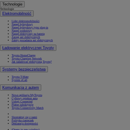
Technologie
Technologie
Elektromobilność
Lider elektromobilności
Napęd hybrydowy
Napęd hybrydowy typu plug-in
Napęd wodorowy
Napęd elektryczny na baterię
Zasięg aut elektrycznych
Zalety posiadania aut elektrycznych
Ładowanie elektrycznej Toyoty
Toyota HomeCharge
Toyota Charging Network
Jak naładować elektryczną Toyotę?
Systemy bezpieczeństwa
Toyota T-Mate
System eCall
Komunikacja z autem
Nowa aplikacja MyToyota
Cyfrowy opiekun auta
Usługi Connected
Płatne subskrypcje
Toyota Connectivity Match
Skontaktuj się z nami
Polityka ciasteczek
Deklaracja dostępności
(Opens in new window)