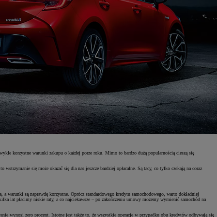
kle korzystne warunki zakupu o każdej porze roku. Mimo to bardzo dużą popularnością cieszą się
wstrzymanie się może okazać się dla nas jeszcze bardziej opłacalne. Są tacy, co tylko czekają na coraz
uta, a warunki są naprawdę korzystne. Oprócz standardowego kredytu samochodowego, warto dokładniej
 kilka lat płacimy niskie raty, a co najciekawsze – po zakończeniu umowy możemy wymienić samochód na
anie wynosi zero procent. Istotne jest także to, że wszystkie operacje w przypadku obu kredytów odbywają się