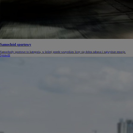
Od
105 300 zł
Corolla Hatchback
HYBRID
Samochód sportowy
Samochody sportowe to kategoria, w której przede wszystkim liczy się dobra zabawa i najwyższe emocje.
Sprawdź