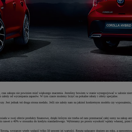
zas zakupu nie powinien mieć większego znaczenia. Jesteśmy bowiem w stanie wynegocjować w salonie niezwy
o zależy od wyczerpania zapasów. W tym czasie możemy liczyć na pokaźne rabaty i oferty specjalne.
y. Jest jednak też druga strona medalu. Jeśli nie zależy nam na jakimś konkretnym modelu czy wyposażeniu, to 
siada w swej ofercie produkty finansowe, dzięki którym nie trzeba od razu przeznaczać całej sumy na zakup a
dnio nawet o 40% w stosunku do kredytu standardowego. Wybieramy po prostu wysokość wpłaty własnej, przez
Toyotą, wystarczy wtedy wpłacić tylko 50 procent jej wartości. Resztę spłacamy dopiero po roku, a oprocentow