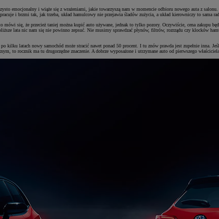
st czysto emocjonalny i wiąże się z wrażeniami, jakie towarzyszą nam w momencie odbioru nowego auta z salo
k pracuje i brzmi tak, jak trzeba, układ hamulcowy nie przejawia śladów zużycia, a układ kierowniczy to sama ra
 mówi się, że przecież taniej można kupić auto używane, jednak to tylko pozory. Oczywiście, cena zakupu bę
liższe lata nic nam się nie powinno zepsuć. Nie musimy sprawdzać płynów, filtrów, rozrządu czy klocków ham
e po kilku latach nowy samochód może stracić nawet ponad 50 procent. I tu znów prawda jest zupełnie inna.
m, to rocznik ma tu drugorzędne znaczenie. A dobrze wyposażone i utrzymane auto od pierwszego właściciela