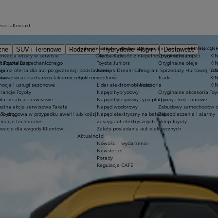
esoria
Kontakt
Kluby dla dzieci i młodzieży
Ekobonus dla hybryd Toyoty
Oryginalne części i oleje Toyoty
KINTO ON
zne
SUV i Terenowe
Rodzinne
Hybrydowe Plug-in
Dostawcze
rwacja wizyty w serwisie
Oferta dla osób z niepełnosprawnościami
Toyota Kids
Oryginalne części
KIN
at Toyota Easy
rta serwisu mechanicznego
Toyota Juniors
Oryginalne oleje
KI
wy
jalna oferta dla aut po gwarancji podstawowej
Konkurs Dream Car
Program Sprzedaży Hurtowej Tra
KI
owy
ta serwisu blacharsko-lakierniczego
Elektromobilność
Trade
KIN
ocje i usługi sezonowe
Lider elektromobilności
Akcesoria
KIN
rancje Toyoty
Napęd hybrydowy
Oryginalne akcesoria Toy
łatne akcje serwisowe
Napęd hybrydowy typu plug-in
Opony i koła zimowe
alna akcja serwisowa Takata
Napęd wodorowy
Zabudowy samochodów d
 Toyoty
c drogowa w przypadku awarii lub kolizji
Napęd elektryczny na baterię
Zabezpieczenia i alarmy
rmacje techniczne
Zasięg aut elektrycznych
Sklep Toyoty
wacje dla wygody Klientów
Zalety posiadania aut elektrycznych
Aktualności
Nowości i wydarzenia
Newsletter
Porady
Regulacje CAFE