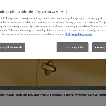
jemy pliki cookie, aby ulepszyć naszą witrynę
ć Ci korzystanie z naszej strony i usprawnić świadczenie usług, dlatego wykorzystujemy pliki co
na Twoim komputerze, telefonie komórkowym lub tablecie. Pomagają one nam zrozumieć Twoje 
cjonalność naszej witryny. Są wykorzystywane do dostarczania usług i narzędzi osób trzecich, a 
wych. Zalecamy akceptację wszystkich plików cookie. Jeżeli nie wyrażasz na to zgody, możesz 
a. Szczegółowe informacje na ten temat znajdziesz w naszej
Polityce plików cookie.
nia plików cookie
Odrzuć wszystkie
Zaakcept
pierwszym właścicielem auta, które wyjechało bezpośrednio z fabryki. Wybieramy takie wyposażenie, ja