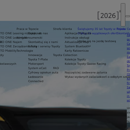
E
Praca w Toyocie
Strefa klienta
Świętujemy 35 lat Toyoty w Polsce
Toyota Ce
TO ONE Leasing niższych rat
Dołącz do nas
Aplikacja MyToyota
Odkryj 35 wyjątkowych ofert
Skontaktu
Ak
NTO ONE Leasing konsumencki
Kontakt
Instrukcje obsługi
pr
Umów się na jazdę testową
de
NTO ONE Najem
Skontaktuj się z nami
Aktualizacja map
Ce
TO ONE Zarządzanie flotą
Salony i serwisy Toyoty
System Bluetooth®
ws
TO Mobility
Technologie
Karty Ratownicze
mo
oty
Innowacje
Toyota Collection
S
Toyota T-Mate
Kolekcje Toyoty
do
ostawczych
Motorsport
Kolekcje Toyoty Gazoo Racing
To
System eCall
FAQ
Pr
Cyfrowy opiekun auta
Najczęściej zadawane pytania
Of
Ładowanie
Wykaz wydanych zaświadczeń o odbytym szkole
KI
Connected
fi
S
u
in
w
U
si
ja
te