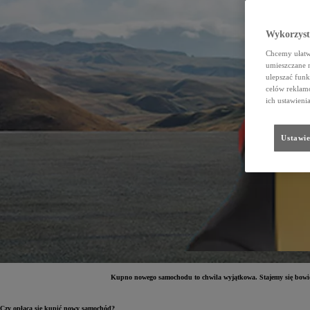
Wykorzystu
Chcemy ułatwi
umieszczane 
ulepszać funk
celów reklamo
ich ustawieni
Ustawie
Kupno nowego samochodu to chwila wyjątkowa. Stajemy się bowiem 
Czy opłaca się kupić nowy samochód?