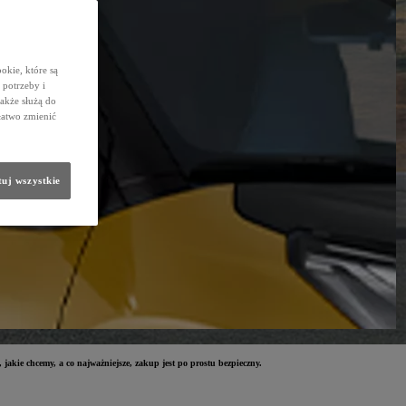
okie, które są
potrzeby i
także służą do
łatwo zmienić
uj wszystkie
kie chcemy, a co najważniejsze, zakup jest po prostu bezpieczny.