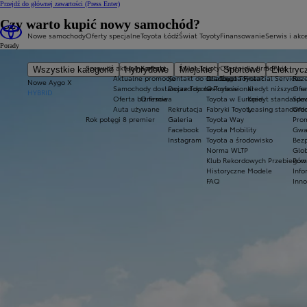
Przejdź do głównej zawartości
(Press Enter)
Czy warto kupić nowy samochód?
Nowe samochody
Oferty specjalne
Toyota Łódź
Świat Toyoty
Finansowanie
Serwis i akc
Porady
Sprawdź aktualne oferty
Kontakt
Świat Toyoty
Oferta dla firm
Serwis
Wszystkie kategorie
Hybrydowe
Miejskie
Sportowe
Elektryc
Aktualne promocje
Kontakt do działów
Dlaczego Toyota?
Toyota Financial Services
Reze
Nowe Aygo X
Samochody dostawcze Toyota Professional
Dojazd do nas
O Toyocie
Kredyt niższych r
Ofe
HYBRID
Oferta biznesowa
O firmie
Toyota w Europie
Kredyt standardo
Spec
Auta używane
Rekrutacja
Fabryki Toyoty
Leasing standard
Ofer
Rok potęgi 8 premier
Galeria
Toyota Way
Prom
Facebook
Toyota Mobility
Gwa
Instagram
Toyota a środowisko
Bezp
Norma WLTP
Glob
Klub Rekordowych Przebiegów
Pomo
Historyczne Modele
Info
FAQ
Inno