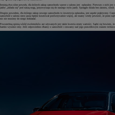
Istnieją dwa silne powody, dla których zakup samochodu wprost z salonu jest opłacalny. Pierwszy z nich je
jakby „układa się” pod naszą nogę, przyzwyczaja się do naszego stylu jazdy. Sprzęgło działa bez zarzutu, silni
Drugim powodem, dla którego zakup nowego samochodu to inwestycja opłacalna, jest aspekt praktyczny. Często
samochód z salonu rzecz jasna będzie kosztował porównywalnie więcej, ale mamy wtedy pewność, że przez najb
nic nie musimy do niego dokładać.
Powszechną opinią wśród zwolenników aut używanych jest także kwestia utraty wartości. Sądzi się bowiem, ż
bardzo wysokie ceny. Jeśli odpowiednio dbamy o samochód i czuwamy nad jego prawidłowym stanem techniczny