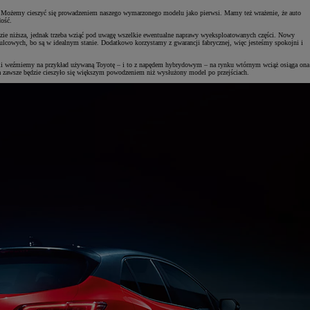
nu. Możemy cieszyć się prowadzeniem naszego wymarzonego modelu jako pierwsi. Mamy też wrażenie, że auto
dość.
dzie niższa, jednak trzeba wziąć pod uwagę wszelkie ewentualne naprawy wyeksploatowanych części. Nowy
ulcowych, bo są w idealnym stanie. Dodatkowo korzystamy z gwarancji fabrycznej, więc jesteśmy spokojni i
 Jeśli weźmiemy na przykład używaną Toyotę – i to z napędem hybrydowym – na rynku wtórnym wciąż osiąga ona
 zawsze będzie cieszyło się większym powodzeniem niż wysłużony model po przejściach.