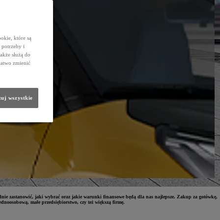
okie, które są
potrzeby i
także służą do
łatwo zmienić
uj wszystkie
dnie zastanowić, jaki wybrać oraz jakie warunki finansowe będą dla nas najlepsze. Zakup za gotówkę,
ednoosobową, małe przedsiębiorstwo, czy też większą firmę.