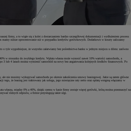
szej firmy, a to wiąże się z kolei z dostarczaniem bardzo szczegółowej dokumentacji i wydłużeniem procesu
wym mamy niższe oprocentowanie niż w przypadku kredytów gotówkowych. Dodatkowo w koszty zaliczamy
to o tyle wygodniejsze, że wszystko załatwiamy bez pośrednictwa banku w jednym miejscu u dilera: zarówno
 40% w stosunku do zwykłego kredytu. Wpłata własna może wynosić nawet 10% wartości samochodu, a
 że po 3 lub 4 latach można wymienić samochód na nowy bez angażowania kolejnych środków finansowych. Po
emy, ale nie musimy wykupywać samochodu po okresie zakończenia umowy leasingowej. Jakie są zatem główne
i tego, że leasing jest traktowany jak usługa, jego miesięczne raty netto oraz opłatę wstępną włączamy w
ata własna, między 0% a 40%, dzięki czemu w kasie firmy zostaje więcej gotówki, którą można przeznaczyć na
ywać różnych odpisów, a firmie przysługują także ulgi.