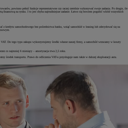
warów, powinno pełnić funkcje reprezentatywne czy raczej rzetelnie wykonywać swoje zadania. Po drugie, ile
ertą finansową na rynku. I to jest chyba najtrudniejsze zadanie. Łatwo się bowiem pogubić wśród wszystkich
stać z kredytu samochodowego bez pośrednictwa banku, wziąć samochód w leasing lub zdecydować się na
nansowym.
rę VAT. Do tego typu zakupu wykorzystujemy środki własne naszej firmy, a samochód wrzucamy w koszty
zez co najmniej 6 miesięcy – amortyzacja trwa 2,5 roku.
y środek transportu. Prawo do odliczenia VAT-u przysługuje nam także w dalszej eksploatacji auta.