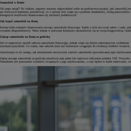
Samochód w firmie
Od czego zacząć? No właśnie, najpierw musimy odpowiedzieć sobie na podstawowe pytanie, jaki samochód jest 
aut firmowych będziemy potrzebować, co w prostej linii wiąże się z profilem działalności, liczbą pracowników
dostępnych możliwości finansowania czy zawiłości podatkowych.
Jak kupić samochód na firmę
Istnieje kilka rodzajów finansowania nowego samochodu firmowego. Każdy z nich ma swoje zalety i wady, jed
wynajem długoterminowy. Warto jednak w pierwszej kolejności skonsultować się ze swoją księgowością i dokła
Zakup samochodu na firmę za gotówkę
Jest to najprostszy sposób nabycia samochodu firmowego, jednak wiąże się dużym jednorazowym wydatkiem. T
uzyskania przychodu. Co ważne, taki nabytek musi być koniecznie wciągnięty do ewidencji środków trwałych, 
Amortyzacja to nic innego, jak zmniejszenie rzeczywistej wartości samochodu spowodowanej jego użytkowanie
Zakup nowego samochodu za gotówkę umożliwia nam pełne lub częściowe odliczenie podatku VAT. Wszystko zale
Warunkiem jest ponoszenie wydatków związanych z jego użytkowaniem, a więc będzie to każde tankowanie, wiz