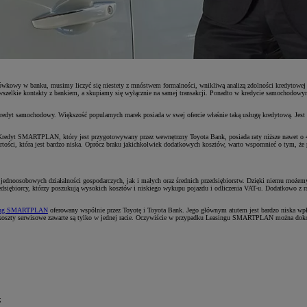
wkowy w banku, musimy liczyć się niestety z mnóstwem formalności, wnikliwą analizą zdolności kredytowej na
szelkie kontakty z bankiem, a skupiamy się wyłącznie na samej transakcji. Ponadto w kredycie samochodo
redyt samochodowy. Większość popularnych marek posiada w swej ofercie właśnie taką usługę kredytową. Jest 
 Kredyt SMARTPLAN, który jest przygotowywany przez wewnętrzny Toyota Bank, posiada raty niższe nawet o
wartości, która jest bardzo niska. Oprócz braku jakichkolwiek dodatkowych kosztów, warto wspomnieć o tym,
 jednoosobowych działalności gospodarczych, jak i małych oraz średnich przedsiębiorstw. Dzięki niemu moż
edsiębiorcy, którzy poszukują wysokich kosztów i niskiego wykupu pojazdu i odliczenia VAT-u. Dodatkowo z racj
ing SMARTPLAN
oferowany wspólnie przez Toyotę i Toyota Bank. Jego głównym atutem jest bardzo niska wpł
 koszty serwisowe zawarte są tylko w jednej racie. Oczywiście w przypadku Leasingu SMARTPLAN można dokon
;