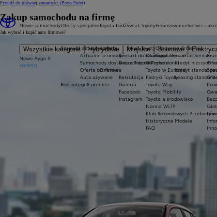
Przejdź do głównej zawartości
(Press Enter)
Zakup samochodu na firmę
Nowe samochody
Oferty specjalne
Toyota Łódź
Świat Toyoty
Finansowanie
Serwis i akc
Jak wybrać i kupić auto firmowe?
Sprawdź aktualne oferty
Kontakt
Świat Toyoty
Oferta dla firm
Serwis
Wszystkie kategorie
Hybrydowe
Miejskie
Sportowe
Elektryc
Aktualne promocje
Kontakt do działów
Dlaczego Toyota?
Toyota Financial Services
Reze
Nowe Aygo X
Samochody dostawcze Toyota Professional
Dojazd do nas
O Toyocie
Kredyt niższych r
Ofe
HYBRID
Oferta biznesowa
O firmie
Toyota w Europie
Kredyt standardo
Spec
Auta używane
Rekrutacja
Fabryki Toyoty
Leasing standard
Ofer
Rok potęgi 8 premier
Galeria
Toyota Way
Prom
Facebook
Toyota Mobility
Gwa
Instagram
Toyota a środowisko
Bezp
Norma WLTP
Glob
Klub Rekordowych Przebiegów
Pomo
Historyczne Modele
Info
FAQ
Inno