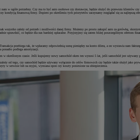
nam w ogóle potrzebny. Czy ma to być auto osobowe czy dostawcze, będzie służyć do przewozu klientów czy to
 czy kondycją finansową firmy. Dopiero po określeniu tych priorytetów zaczynamy rozglądać się za najlepszą of
nak wszystko zależy od potrzeb i możliwości danej firmy. Możemy po prostu zakupić auto za gotówkę, skorzy
dnie sprawdzić, co będzie dla nas bardziej opłacalne. Przyjrzyjmy się zatem bliżej poszczególnym ofertom fi
ransakcja przebiega tak, że wpłacamy odpowiednią sumę pieniędzy na konto dilera, a on wystawia nam faktu
a ponadto podlega amortyzacji.
m w określonym czasie. Jeśli kupujemy nowy samochód okres ten wynosi 5 lat, jeśli samochód jest używany pr
ży od tego, czy samochód będzie używany wyłącznie do celów firmowych czy będzie także służył jako prywatn
yty w serwisie lub na myjni, wymiana opon czy koszty poniesione na ubezpieczenia.