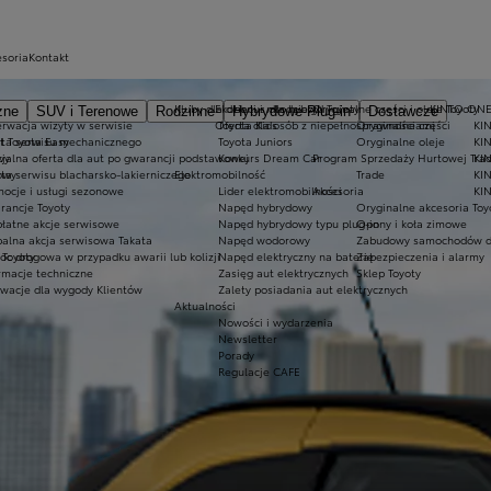
esoria
Kontakt
Kluby dla dzieci i młodzieży
Ekobonus dla hybryd Toyoty
Oryginalne części i oleje Toyoty
KINTO ON
zne
SUV i Terenowe
Rodzinne
Hybrydowe Plug-in
Dostawcze
rwacja wizyty w serwisie
Oferta dla osób z niepełnosprawnościami
Toyota Kids
Oryginalne części
KIN
at Toyota Easy
rta serwisu mechanicznego
Toyota Juniors
Oryginalne oleje
KI
wy
jalna oferta dla aut po gwarancji podstawowej
Konkurs Dream Car
Program Sprzedaży Hurtowej Tra
KI
owy
ta serwisu blacharsko-lakierniczego
Elektromobilność
Trade
KIN
ocje i usługi sezonowe
Lider elektromobilności
Akcesoria
KIN
rancje Toyoty
Napęd hybrydowy
Oryginalne akcesoria Toy
łatne akcje serwisowe
Napęd hybrydowy typu plug-in
Opony i koła zimowe
alna akcja serwisowa Takata
Napęd wodorowy
Zabudowy samochodów d
 Toyoty
c drogowa w przypadku awarii lub kolizji
Napęd elektryczny na baterię
Zabezpieczenia i alarmy
rmacje techniczne
Zasięg aut elektrycznych
Sklep Toyoty
wacje dla wygody Klientów
Zalety posiadania aut elektrycznych
Aktualności
Nowości i wydarzenia
Newsletter
Porady
Regulacje CAFE