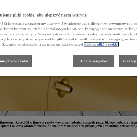
jemy pliki cookie, aby ulepszyć naszą witrynę
ć Ci korzystanie z naszej strony i usprawnić świadczenie usług, dlatego wykorzystujemy pliki co
na Twoim komputerze, telefonie komórkowym lub tablecie. Pomagają one nam zrozumieć Twoje 
cjonalność naszej witryny. Są wykorzystywane do dostarczania usług i narzędzi osób trzecich, a 
wych. Zalecamy akceptację wszystkich plików cookie. Jeżeli nie wyrażasz na to zgody, możesz 
a. Szczegółowe informacje na ten temat znajdziesz w naszej
Polityce plików cookie.
nia plików cookie
Odrzuć wszystkie
Zaakcept
firmowego. Samochód w firmie to przede wszystkim niezbędne narzędzie pracy. Dlatego trzeba się porzą
opłaca i co warto wiedzieć wcześniej? Taka wiedza na pewno się przyda jeżeli prowadzimy działalność j