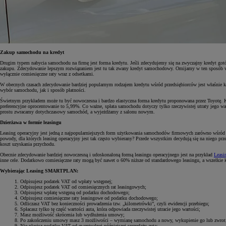
Zakup samochodu na kredyt
Drugim typem nabycia samochodu na firmę jest forma kredytu. Jeśli zdecydujemy się na zwyczajny kredyt gotó
zakupu. Zdecydowanie lepszym rozwiązaniem jest tu tak zwany kredyt samochodowy. Omijamy w ten sposób w
wyłącznie comiesięczne raty wraz z odsetkami.
W obecnych czasach zdecydowanie bardziej popularnym rodzajem kredytu wśród przedsiębiorców jest właśnie k
wybór samochodu, jak i sposób płatności.
Świetnym przykładem może tu być nowoczesna i bardzo elastyczna forma kredytu proponowana przez Toyotę.
preferencyjne oprocentowanie to 5,99%. Co ważne, spłata samochodu dotyczy tylko rzeczywistej utraty jego 
prostu zwracamy dotychczasowy samochód, a wyjeżdżamy z salonu nowym.
Dzierżawa w formie leasingu
Leasing operacyjny jest jedną z najpopularniejszych form użytkowania samochodów firmowych zarówno wśród
powody, dla których leasing operacyjny jest tak często wybierany? Przede wszystkim decydują się na niego prz
koszt uzyskania przychodu.
Obecnie zdecydowanie bardziej nowoczesną i udoskonaloną formą leasingu operacyjnego jest na przykład
Leas
inne cele. Dodatkowo comiesięczne raty mogą być nawet o 60% niższe od standardowego leasingu, a wszelkie
Wybierając Leasing SMARTPLAN:
Odpisujesz podatek VAT od wpłaty wstępnej;
Odpisujesz podatek VAT od comiesięcznych rat leasingowych;
Odpisujesz wpłatę wstępną od podatku dochodowego;
Odpisujesz comiesięczne raty leasingowe od podatku dochodowego;
Odliczasz VAT bez konieczności prowadzenia tzw. „kilometrówki”, czyli ewidencji przebiegu;
Spłacasz tylko tę część wartości auta, która odpowiada rzeczywistej utracie jego wartości;
Masz możliwość skrócenia lub wydłużenia umowy;
Po zakończeniu umowy masz 3 możliwości – wymianę samochodu a nowy, wykupienie go lub zwrot
Nie płacisz podatku VAT od ewentualnej późniejszej sprzedaży auta;