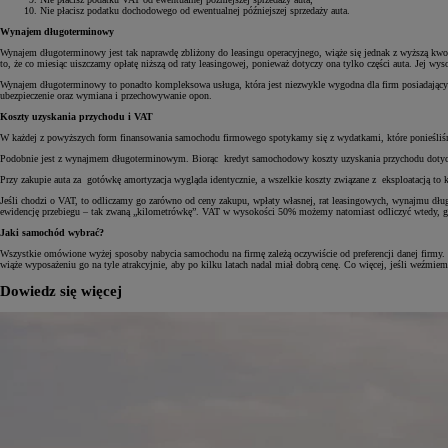
Nie płacisz podatku dochodowego od ewentualnej późniejszej sprzedaży auta.
Wynajem długoterminowy
Wynajem długoterminowy jest tak naprawdę zbliżony do leasingu operacyjnego, wiąże się jednak z wyższą kwotą 
to, że co miesiąc uiszczamy opłatę niższą od raty leasingowej, ponieważ dotyczy ona tylko części auta. Jej wy
Wynajem długoterminowy to ponadto kompleksowa usługa, która jest niezwykle wygodna dla firm posiadających 
ubezpieczenie oraz wymiana i przechowywanie opon.
Koszty uzyskania przychodu i VAT
W każdej z powyższych form finansowania samochodu firmowego spotykamy się z wydatkami, które ponieśliśmy
Podobnie jest z wynajmem długoterminowym. Biorąc kredyt samochodowy koszty uzyskania przychodu dotyczą ods
Przy zakupie auta za gotówkę amortyzacja wygląda identycznie, a wszelkie koszty związane z eksploatacją to 
Jeśli chodzi o VAT, to odliczamy go zarówno od ceny zakupu, wpłaty własnej, rat leasingowych, wynajmu dł
ewidencję przebiegu – tak zwaną „kilometrówkę”. VAT w wysokości 50% możemy natomiast odliczyć wtedy, gd
Jaki samochód wybrać?
Wszystkie omówione wyżej sposoby nabycia samochodu na firmę zależą oczywiście od preferencji danej firmy.
wiąże wyposażeniu go na tyle atrakcyjnie, aby po kilku latach nadal miał dobrą cenę. Co więcej, jeśli weźmie
Dowiedz się więcej