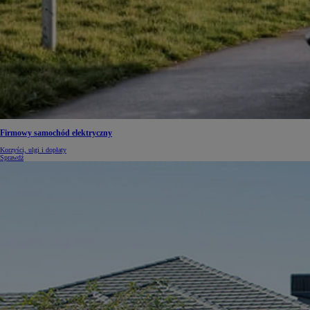
Od
105 300 zł
Corolla Hatchback
HYBRID
Firmowy samochód elektryczny
Korzyści, ulgi i dopłaty
Sprawdź