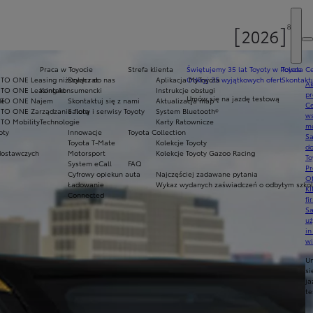
E
Praca w Toyocie
Strefa klienta
Świętujemy 35 lat Toyoty w Polsce
Toyota Ce
TO ONE Leasing niższych rat
Dołącz do nas
Aplikacja MyToyota
Odkryj 35 wyjątkowych ofert
Skontaktu
Ak
NTO ONE Leasing konsumencki
Kontakt
Instrukcje obsługi
pr
Umów się na jazdę testową
de
NTO ONE Najem
Skontaktuj się z nami
Aktualizacja map
Ce
TO ONE Zarządzanie flotą
Salony i serwisy Toyoty
System Bluetooth®
ws
TO Mobility
Technologie
Karty Ratownicze
mo
oty
Innowacje
Toyota Collection
S
Toyota T-Mate
Kolekcje Toyoty
do
ostawczych
Motorsport
Kolekcje Toyoty Gazoo Racing
To
System eCall
FAQ
Pr
Cyfrowy opiekun auta
Najczęściej zadawane pytania
Of
Ładowanie
Wykaz wydanych zaświadczeń o odbytym szkole
KI
Connected
fi
S
u
in
w
U
si
ja
te