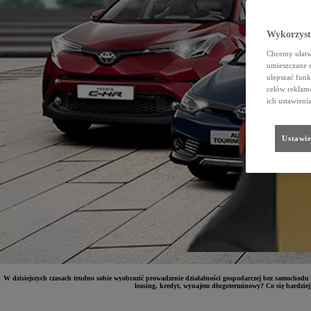
Wykorzystu
Chcemy ułatwi
umieszczane 
ulepszać funk
celów reklamo
ich ustawieni
Ustawie
W dzisiejszych czasach trudno sobie wyobrazić prowadzenie działalności gospodarczej bez samochodu 
leasing, kredyt, wynajem długoterminowy? Co się bardziej 