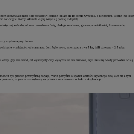
re korzystają z dużej floty pojazdów i bardziej opłaca się im forma wynajmu, a nie zakupu. Istotne jest także
ać na wstępie. Każdy kilometr więcej wiąże się później z dopłatą.
iesięcznej wchodzą od razu: zarządzanie flotą, obsługa serwisowa, gwarancje mobilności, finansowanie,
szty uzyskania przychodów.
ą się w zależności od stanu auta. Jeśli było nowe, amortyzacja trwa 5 lat, jeśli używane – 2,5 roku.
y wtedy, gdy samochód jest wykorzystywany wyłącznie na cele firmowe, czyli musimy wtedy prowadzić ścisłą
 modelu był głęboko przemyślaną decyzją. Warto pomyśleć o spadku wartości używanego auta, a co się z tym
im poziomie, to jeszcze oszczędzamy na paliwie i serwisowaniu w trakcie eksploatacji.