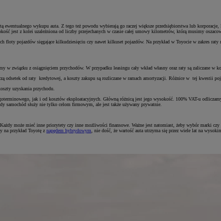
ewentualnego wykupu auta. Z tego też powodu wybierają go raczej większe przedsiębiorstwa lub korporacje, któ
sokość jest z kolei uzależniona od liczby przejechanych w czasie całej umowy kilometrów, którą musimy oszacow
floty pojazdów sięgające kilkudziesięciu czy nawet kilkuset pojazdów. Na przykład w Toyocie w zakres raty m
 w związku z osiągnięciem przychodów. W przypadku leasingu cały wkład własny oraz raty są zaliczane w ko
etek od raty kredytowej, a koszty zakupu są rozliczane w ramach amortyzacji. Różnice w tej kwestii pojawiaj
koszty uzyskania przychodu.
ugoterminowego, jak i od kosztów eksploatacyjnych. Główną różnicą jest jego wysokość. 100% VAT-u odliczam
y samochód służy nie tylko celom firmowym, ale jest także używany prywatnie.
 Każdy może mieć inne priorytety czy inne możliwości finansowe. Ważne jest natomiast, żeby wybór marki czy
my na przykład Toyotę z
napędem hybrydowym
, nie dość, że wartość auta utrzyma się przez wiele lat na wysok