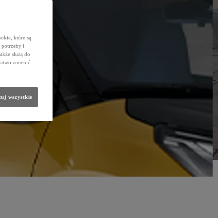
okie, które są
potrzeby i
także służą do
łatwo zmienić
uj wszystkie