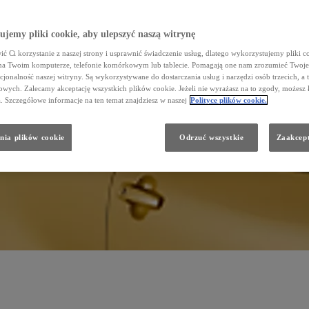
jemy pliki cookie, aby ulepszyć naszą witrynę
ć Ci korzystanie z naszej strony i usprawnić świadczenie usług, dlatego wykorzystujemy pliki co
na Twoim komputerze, telefonie komórkowym lub tablecie. Pomagają one nam zrozumieć Twoje 
cjonalność naszej witryny. Są wykorzystywane do dostarczania usług i narzędzi osób trzecich, a 
wych. Zalecamy akceptację wszystkich plików cookie. Jeżeli nie wyrażasz na to zgody, możesz 
a. Szczegółowe informacje na ten temat znajdziesz w naszej
Polityce plików cookie.
nia plików cookie
Odrzuć wszystkie
Zaakcept