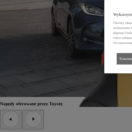
Wykorzystu
Chcemy ułatwi
umieszczane 
ulepszać funk
celów reklamo
ich ustawieni
Ustawie
Napędy oferowane przez Toyotę