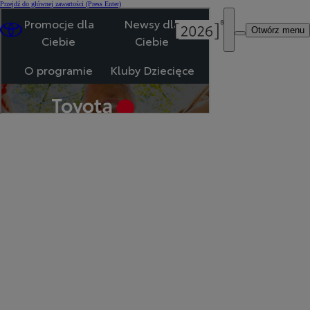
Przejdź do głównej zawartości
(Press Enter)
Otwórz menu