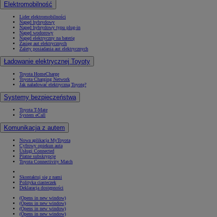
Elektromobilność
Lider elektromobilności
Napęd hybrydowy
Napęd hybrydowy typu plug-in
Napęd wodorowy
Napęd elektryczny na baterię
Zasięg aut elektrycznych
Zalety posiadania aut elektrycznych
Ładowanie elektrycznej Toyoty
Toyota HomeCharge
Toyota Charging Network
Jak naładować elektryczną Toyotę?
Systemy bezpieczeństwa
Toyota T-Mate
System eCall
Komunikacja z autem
Nowa aplikacja MyToyota
Cyfrowy opiekun auta
Usługi Connected
Płatne subskrypcje
Toyota Connectivity Match
Skontaktuj się z nami
Polityka ciasteczek
Deklaracja dostępności
(Opens in new window)
(Opens in new window)
(Opens in new window)
(Opens in new window)