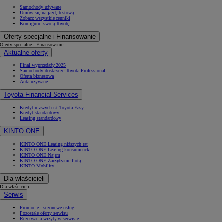
Samochody używane
Umów się na jazdę testową
Zobacz wszystkie cenniki
Konfiguruj swoją Toyotę
Oferty specjalne i Finansowanie
Oferty specjalne i Finansowanie
Aktualne oferty
Finał wyprzedaży 2025
Samochody dostawcze Toyota Professional
Oferta biznesowa
Auta używane
Toyota Financial Services
Kredyt niższych rat Toyota Easy
Kredyt standardowy
Leasing standardowy
KINTO ONE
KINTO ONE Leasing niższych rat
KINTO ONE Leasing konsumencki
KINTO ONE Najem
KINTO ONE Zarządzanie flotą
KINTO Mobility
Dla właścicieli
Dla właścicieli
Serwis
Promocje i sezonowe usługi
Pozostałe oferty serwisu
Rezerwacja wizyty w serwisie