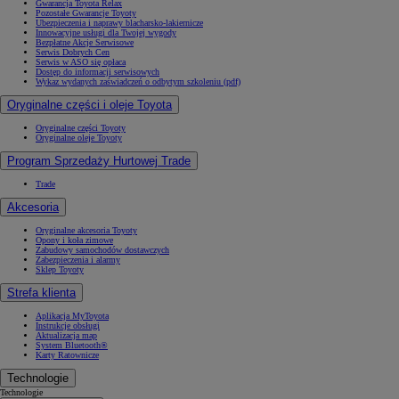
Gwarancja Toyota Relax
Pozostałe Gwarancje Toyoty
Ubezpieczenia i naprawy blacharsko-lakiernicze
Innowacyjne usługi dla Twojej wygody
Bezpłatne Akcje Serwisowe
Serwis Dobrych Cen
Serwis w ASO się opłaca
Dostęp do informacji serwisowych
Wykaz wydanych zaświadczeń o odbytym szkoleniu (pdf)
Oryginalne części i oleje Toyota
Oryginalne części Toyoty
Oryginalne oleje Toyoty
Program Sprzedaży Hurtowej Trade
Trade
Akcesoria
Oryginalne akcesoria Toyoty
Opony i koła zimowe
Zabudowy samochodów dostawczych
Zabezpieczenia i alarmy
Sklep Toyoty
Strefa klienta
Aplikacja MyToyota
Instrukcje obsługi
Aktualizacja map
System Bluetooth®
Karty Ratownicze
Technologie
Technologie