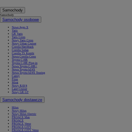
Samochody
Samochody
Samochody osobowe
Nowe Aygo X
Yaris
GR Yaris
Yaris Cross
Nowy Yaris Cross
Nowy Urban Cruiser
Corolla Hatchback
Corolla Sedan
Corolla TS Kombi
Nowa Corolla Cross
Toyota C-HR
Toyota C-HR Plug-in
Nowa Toyota C-HR+
Nowa Toyota bZ4X
Nowa Toyota bZ4X Touring
Camry
Prius
Mirai
Nowy RAV4
Land Cruiser
Nowy GR GT
Samochody dostawcze
Hilux
Nowy Hilux
Nowy Hilux Electric
PROACE Max
PROACE
PROACE Verso
PROACE CITY
PROACE CITY Verso