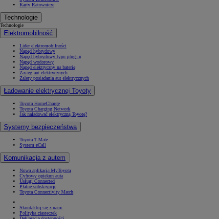
Karty Ratownicze
Technologie
Technologie
Elektromobilność
Lider elektromobilności
Napęd hybrydowy
Napęd hybrydowy typu plug-in
Napęd wodorowy
Napęd elektryczny na baterię
Zasięg aut elektrycznych
Zalety posiadania aut elektrycznych
Ładowanie elektrycznej Toyoty
Toyota HomeCharge
Toyota Charging Network
Jak naładować elektryczną Toyotę?
Systemy bezpieczeństwa
Toyota T-Mate
System eCall
Komunikacja z autem
Nowa aplikacja MyToyota
Cyfrowy opiekun auta
Usługi Connected
Płatne subskrypcje
Toyota Connectivity Match
Skontaktuj się z nami
Polityka ciasteczek
Deklaracja dostępności