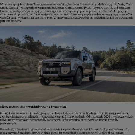
W ramach specjalnej oferty Toyota proponuje szeroki wybór form finansowania. Modele Aygo X, Yaris, Yaris
Cross, Corolla (we wszystkich wariantach nadwozia), Corolla Cross, Prius, Toyota C-HR, RAV4 oraz Land
Cruiser są dostępne w promocyjnym Leasingu z całkowitą sumą opłat na poziomie 103,9%*. Propozycja
skierowana do przedsiębiorców obowiązuje przy umowach 24-miesięcznych z opłatą wstępną wynoszącą 45%
wartości auta i wykupem na poziomie 16%. Z oferty można skorzystać do 31 października lub do wyczerpania
puli samochodów.
Niższy podatek dla przedsiębiorstw do końca roku
Firmy, które do końca roku wzbogacą swoją flotę o hybrydy lub hybrydy plug-in Toyoty, mogą skorzystać
z wyższych rabatów w salonach i jednocześnie zapłacić niższy podatek. Od 1 stycznia 2026 r. wchodzą w życie
nowe limity amortyzacji samochodów osobowych, które ograniczą możliwość odliczenia kosztów
podatkowych.
Samochody zakupione za gotówkę lub w kredycie i wprowadzone do środków trwałych przed końcem roku
mogą przynieść przedsiębiorstwu w ciągu pięciu lat oszczędności sięgające nawet 11 950 zł na jednym