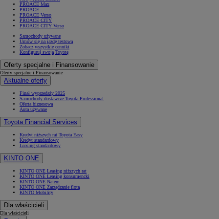
PROACE Max
PROACE
PROACE Verso
PROACE CITY
PROACE CITY Verso
Samochody używane
Umów się na jazdę testową
Zobacz wszystkie cenniki
Konfiguruj swoją Toyotę
Oferty specjalne i Finansowanie
Oferty specjalne i Finansowanie
Aktualne oferty
Finał wyprzedaży 2025
Samochody dostawcze Toyota Professional
Oferta biznesowa
Auta używane
Toyota Financial Services
Kredyt niższych rat Toyota Easy
Kredyt standardowy
Leasing standardowy
KINTO ONE
KINTO ONE Leasing niższych rat
KINTO ONE Leasing konsumencki
KINTO ONE Najem
KINTO ONE Zarządzanie flotą
KINTO Mobility
Dla właścicieli
Dla właścicieli