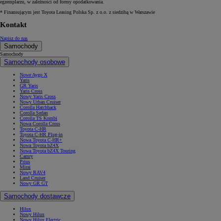
egzemplarzu, w zależności od formy opodatkowania.
* Finansującym jest Toyota Leasing Polska Sp. z o.o. z siedzibą w Warszawie
Kontakt
Napisz do nas
Samochody
Samochody
Samochody osobowe
Nowe Aygo X
Yaris
GR Yaris
Yaris Cross
Nowy Yaris Cross
Nowy Urban Cruiser
Corolla Hatchback
Corolla Sedan
Corolla TS Kombi
Nowa Corolla Cross
Toyota C-HR
Toyota C-HR Plug-in
Nowa Toyota C-HR+
Nowa Toyota bZ4X
Nowa Toyota bZ4X Touring
Camry
Prius
Mirai
Nowy RAV4
Land Cruiser
Nowy GR GT
Samochody dostawcze
Hilux
Nowy Hilux
Nowy Hilux Electric