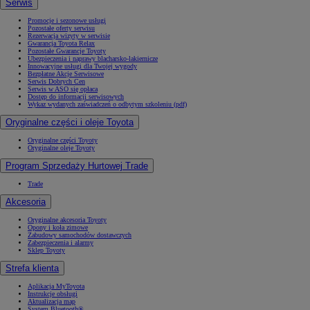
Serwis
Promocje i sezonowe usługi
Pozostałe oferty serwisu
Rezerwacja wizyty w serwisie
Gwarancja Toyota Relax
Pozostałe Gwarancje Toyoty
Ubezpieczenia i naprawy blacharsko-lakiernicze
Innowacyjne usługi dla Twojej wygody
Bezpłatne Akcje Serwisowe
Serwis Dobrych Cen
Serwis w ASO się opłaca
Dostęp do informacji serwisowych
Wykaz wydanych zaświadczeń o odbytym szkoleniu (pdf)
Oryginalne części i oleje Toyota
Oryginalne części Toyoty
Oryginalne oleje Toyoty
Program Sprzedaży Hurtowej Trade
Trade
Akcesoria
Oryginalne akcesoria Toyoty
Opony i koła zimowe
Zabudowy samochodów dostawczych
Zabezpieczenia i alarmy
Sklep Toyoty
Strefa klienta
Aplikacja MyToyota
Instrukcje obsługi
Aktualizacja map
System Bluetooth®