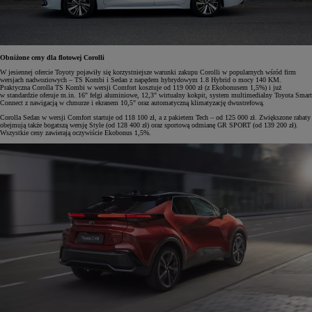
Obniżone ceny dla flotowej Corolli
W jesiennej ofercie Toyoty pojawiły się korzystniejsze warunki zakupu Corolli w popularnych wśród firm
wersjach nadwoziowych – TS Kombi i Sedan z napędem hybrydowym 1.8 Hybrid o mocy 140 KM.
Praktyczna Corolla TS Kombi w wersji Comfort kosztuje od 119 000 zł (z Ekobonusem 1,5%) i już
w standardzie oferuje m.in. 16" felgi aluminiowe, 12,3" wirtualny kokpit, system multimedialny Toyota Smart
Connect z nawigacją w chmurze i ekranem 10,5" oraz automatyczną klimatyzację dwustrefową.
Corolla Sedan w wersji Comfort startuje od 118 100 zł, a z pakietem Tech – od 125 000 zł. Zwiększone rabaty
obejmują także bogatszą wersję Style (od 128 400 zł) oraz sportową odmianę GR SPORT (od 139 200 zł).
Wszystkie ceny zawierają oczywiście Ekobonus 1,5%.