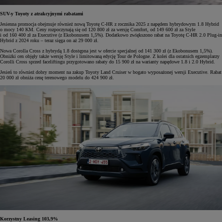
SUV-y Toyoty z atrakcyjnymi rabatami
Jesienna promocja obejmuje również nową Toyotę C-HR z rocznika 2025 z napędem hybrydowym 1.8 Hybrid
o mocy 140 KM. Ceny rozpoczynają się od 120 800 zł za wersję Comfort, od 149 600 zł za Style
i od 160 400 zł za Executive (z Ekobonusem 1,5%). Dodatkowo zwiększono rabat na Toyotę C-HR 2.0 Plug-in
Hybrid z 2024 roku – teraz sięga on aż 29 000 zł.
Nowa Corolla Cross z hybrydą 1.8 dostępna jest w ofercie specjalnej od 141 300 zł (z Ekobonusem 1,5%).
Obniżki cen objęły także wersję Style i limitowaną edycję Tour de Pologne. Z kolei dla ostatnich egzemplarzy
Corolli Cross sprzed faceliftingu przygotowano rabaty do 15 900 zł na warianty napędowe 1.8 i 2.0 Hybrid.
Jesień to również dobry moment na zakup Toyoty Land Cruiser w bogato wyposażonej wersji Executive. Rabat
20 000 zł obniża cenę terenowego modelu do 424 900 zł.
Korzystny Leasing 103,9%