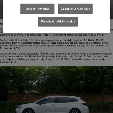
Odrzuć wszystkie
Zaakceptuj wszystkie
Ustawienia plików cookie
Miejskie Toyoty z większymi rabatami
Toyota Aygo X jest teraz tańsza nawet o 8000 zł – szczególnie opłacalny stał się zakup wariantu z automatyczną
skrzynią Multidrive S. Wersja Comfort z tego typu przekładnią kosztuje od 68 900 zł, Style od 75 900 zł,
Executive od 85 900 zł, a za limitowaną wersję JBL z automatem trzeba teraz zapłacić tylko 86 900 zł.
Większy rabat otrzymał także Yaris w bogato wyposażonej wersji Style z napędem 1.5 Hybrid 116 KM.
Samochód, który w standardzie posiada m.in. 16" felgi aluminiowe, czujniki parkowania z przodu i z tyłu,
podgrzewane fotele przednie czy bezprzewodową ładowarkę do smartfonów, kosztuje teraz od 103 300 zł (z
Ekobonusem 1,5%).
Na lepsze warunki zakupu mogą liczyć również klienci zainteresowani Yarisem Cross z inteligentnym napędem
AWD-i. Auta z układem 1.5 Hybrid 116 KM w wersji Style można nabyć już od 130 900 zł, a samochody
z mocniejszym, 130-konnym napędem hybrydowym – od 132 800 zł. Wszystkie podane ceny zawierają
Ekobonus 1,5%.