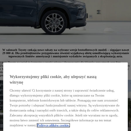
W salonach Toyoty czekają nowe rabaty na wybrane wersje bestsellerowych modeli – sięgające nawet
29 000 zł. Dla przedsiębiorców przygotowano również wyjątkową ofertę umożliwiającą wykorzystanie
tegorocznych limitów amortyzacji i zmniejszenie wydatków związanych z eksploatacją auta.
Oferta Toyoty na jesień to korzystne warunki zakupu i finansowania dla klientów prywatnych oraz firm.
Zwiększone rabaty obejmują wybrane modele miejskie, najpopularniejszą w Polsce Corollę, a także crossovery
i SUV-y. Dodatkowo dostępny jest promocyjny leasing z niską sumą opłat (103,9%), a przedsiębiorcy, którzy
do końca roku zdecydują się wzbogacić flotę o hybrydy, mogą skorzystać z nadal obowiązujących
preferencyjnych zasad rozliczania kosztów eksploatacji.
Wykorzystujemy pliki cookie, aby ulepszyć naszą
witrynę
Chcemy ułatwić Ci korzystanie z naszej strony i usprawnić świadczenie usług,
dlatego wykorzystujemy pliki cookie, które są umieszczane na Twoim
komputerze, telefonie komórkowym lub tablecie. Pomagają one nam zrozumieć
Twoje potrzeby i ulepszać funkcjonalność naszej witryny. Są wykorzystywane do
dostarczania usług i narzędzi osób trzecich, a także służą do celów reklamowych.
Zalecamy akceptację wszystkich plików cookie. Jeżeli nie wyrażasz na to zgody,
możesz łatwo zmienić ich ustawienia. Szczegółowe informacje na ten temat
znajdziesz w naszej
Polityce plików cookie.