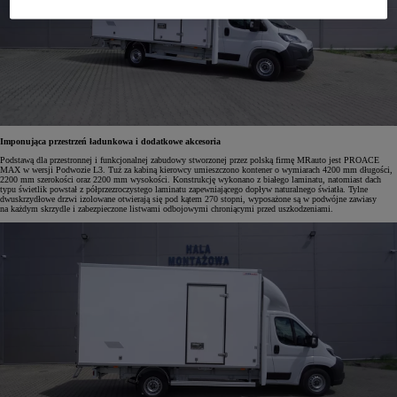
Imponująca przestrzeń ładunkowa i dodatkowe akcesoria
Podstawą dla przestronnej i funkcjonalnej zabudowy stworzonej przez polską firmę MRauto jest PROACE
MAX w wersji Podwozie L3. Tuż za kabiną kierowcy umieszczono kontener o wymiarach 4200 mm długości,
2200 mm szerokości oraz 2200 mm wysokości. Konstrukcję wykonano z białego laminatu, natomiast dach
typu świetlik powstał z półprzezroczystego laminatu zapewniającego dopływ naturalnego światła. Tylne
dwuskrzydłowe drzwi izolowane otwierają się pod kątem 270 stopni, wyposażone są w podwójne zawiasy
na każdym skrzydle i zabezpieczone listwami odbojowymi chroniącymi przed uszkodzeniami.