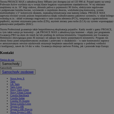
Toyota PROACE MAX z zabudową firmy MRauto jest dostępna już od 133 990 zł. Pojazd oparty na wersji
Podwozie Active wyróżnia się w swojej klasie bogatym wyposażeniem standardowym. W tej odmianie
znajdziemy m.in. 16" felgi stalowe, zbiornik paliwa o pojemności 90 litrów, elektrycznie regulowane
i podgrzewane lusterka boczne, wycieraczki z czujnikiem deszczu, wielofunkcyjną kierownicę, system
multimedialny z 5" kolorowym ekranem, manualną klimatyzację oraz kamerę cofania. PROACE MAX
zapewnia również wysoki poziom bezpieczeństwa dzięki rozbudowanemu pakietowi systemów, w skład którego
wchodzą m.in.: układ wczesnego reagowania w razie ryzyka zderzenia (PCS), tempomat z ogranicznikiem
prędkości, asystent utrzymania pasa ruchu (LTA), asystent zmiany pasa ruchu (LCA) czy system wspomagający
pokonywanie podjazdów (HAC).
Toyota Professional gwarantuje także bezproblemową eksploatację pojazdów. Każdy model z gamy PROACE,
w tym także wersje po konwersji – jak PROACE MAX z zabudową typu kontener – objęty jest programem
Gwarancja PRO na okres do trzech lat lub przebieg do miliona kilometrów. Uzupełnieniem jest Gwarancja
Mobilności obowiązująca przez 36 miesięcy od zakupu bez limitu przejechanych kilometrów. Program ten
chroni firmy przed niespodziewanymi awariami i przerwami w działalności – w razie konieczności naprawy
w autoryzowanym serwisie użytkownik otrzymuje bezpłatnie samochód zastępczy o podobnej wielkości
i konfiguracji, nawet do 14 dni w roku. Gwarancja obejmuje zarówno Polskę, jak i pozostałe kraje Europy.
Kontakt
Napisz do nas
Samochody
Samochody
Samochody osobowe
Nowe Aygo X
Yaris
GR Yaris
Yaris Cross
Nowy Yaris Cross
Nowy Urban Cruiser
Corolla Hatchback
Corolla Sedan
Corolla TS Kombi
Nowa Corolla Cross
Toyota C-HR
Toyota C-HR Plug-in
Nowa Toyota C-HR+