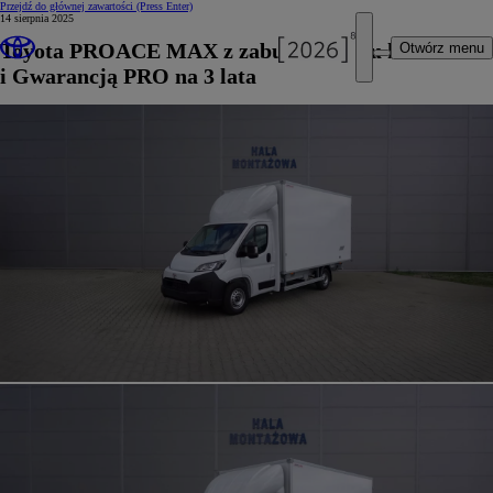
Przejdź do głównej zawartości
(Press Enter)
14 sierpnia 2025
Toyota PROACE MAX z zabudową typu kontener
Otwórz menu
i Gwarancją PRO na 3 lata