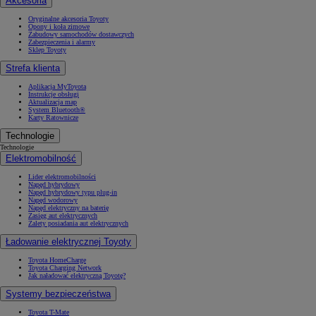
Akcesoria
Oryginalne akcesoria Toyoty
Opony i koła zimowe
Zabudowy samochodów dostawczych
Zabezpieczenia i alarmy
Sklep Toyoty
Strefa klienta
Aplikacja MyToyota
Instrukcje obsługi
Aktualizacja map
System Bluetooth®
Karty Ratownicze
Technologie
Technologie
Elektromobilność
Lider elektromobilności
Napęd hybrydowy
Napęd hybrydowy typu plug-in
Napęd wodorowy
Napęd elektryczny na baterię
Zasięg aut elektrycznych
Zalety posiadania aut elektrycznych
Ładowanie elektrycznej Toyoty
Toyota HomeCharge
Toyota Charging Network
Jak naładować elektryczną Toyotę?
Systemy bezpieczeństwa
Toyota T-Mate