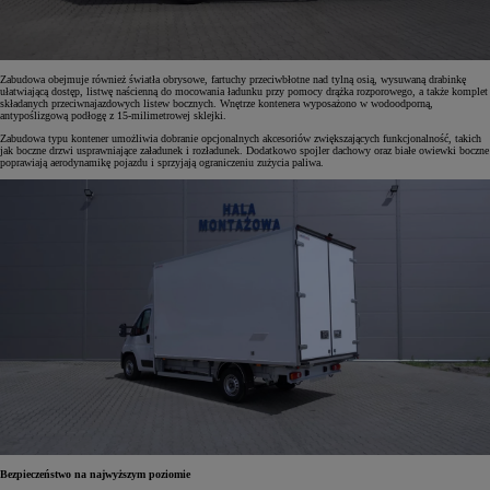
Zabudowa obejmuje również światła obrysowe, fartuchy przeciwbłotne nad tylną osią, wysuwaną drabinkę
ułatwiającą dostęp, listwę naścienną do mocowania ładunku przy pomocy drążka rozporowego, a także komplet
składanych przeciwnajazdowych listew bocznych. Wnętrze kontenera wyposażono w wodoodporną,
antypoślizgową podłogę z 15-milimetrowej sklejki.
Zabudowa typu kontener umożliwia dobranie opcjonalnych akcesoriów zwiększających funkcjonalność, takich
jak boczne drzwi usprawniające załadunek i rozładunek. Dodatkowo spojler dachowy oraz białe owiewki boczne
poprawiają aerodynamikę pojazdu i sprzyjają ograniczeniu zużycia paliwa.
Bezpieczeństwo na najwyższym poziomie