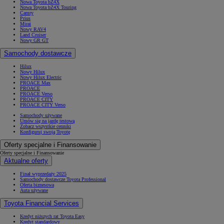
Nowa Toyota bZ4X
Nowa Toyota bZ4X Touring
Camry
Prius
Mirai
Nowy RAV4
Land Cruiser
Nowy GR GT
Samochody dostawcze
Hilux
Nowy Hilux
Nowy Hilux Electric
PROACE Max
PROACE
PROACE Verso
PROACE CITY
PROACE CITY Verso
Samochody używane
Umów się na jazdę testową
Zobacz wszystkie cenniki
Konfiguruj swoją Toyotę
Oferty specjalne i Finansowanie
Oferty specjalne i Finansowanie
Aktualne oferty
Finał wyprzedaży 2025
Samochody dostawcze Toyota Professional
Oferta biznesowa
Auta używane
Toyota Financial Services
Kredyt niższych rat Toyota Easy
Kredyt standardowy