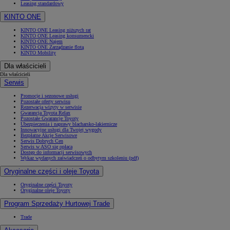
Leasing standardowy
KINTO ONE
KINTO ONE Leasing niższych rat
KINTO ONE Leasing konsumencki
KINTO ONE Najem
KINTO ONE Zarządzanie flotą
KINTO Mobility
Dla właścicieli
Dla właścicieli
Serwis
Promocje i sezonowe usługi
Pozostałe oferty serwisu
Rezerwacja wizyty w serwisie
Gwarancja Toyota Relax
Pozostałe Gwarancje Toyoty
Ubezpieczenia i naprawy blacharsko-lakiernicze
Innowacyjne usługi dla Twojej wygody
Bezpłatne Akcje Serwisowe
Serwis Dobrych Cen
Serwis w ASO się opłaca
Dostęp do informacji serwisowych
Wykaz wydanych zaświadczeń o odbytym szkoleniu (pdf)
Oryginalne części i oleje Toyota
Oryginalne części Toyoty
Oryginalne oleje Toyoty
Program Sprzedaży Hurtowej Trade
Trade