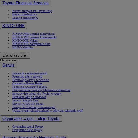
Toyota Financial Services
Kredyt niższych rat Toyota Easy
Kredyt standardowy
Leasing standardowy
KINTO ONE
KINTO ONE Leasing niższych rat
KINTO ONE Leasing konsumencki
KINTO ONE Najem
KINTO ONE Zarządzanie flotą
KINTO Mobility
Dla właścicieli
Dla właścicieli
Serwis
Promocje i sezonowe usługi
Pozostałe oferty serwisu
Rezerwacja wizyty w serwisie
Gwarancja Toyota Relax
Pozostałe Gwarancje Toyoty
Ubezpieczenia i naprawy blacharsko-lakiernicze
Innowacyjne usługi dla Twojej wygody
Bezpłatne Akcje Serwisowe
Serwis Dobrych Cen
Serwis w ASO się opłaca
Dostęp do informacji serwisowych
Wykaz wydanych zaświadczeń o odbytym szkoleniu (pdf)
Oryginalne części i oleje Toyota
Oryginalne części Toyoty
Oryginalne oleje Toyoty
Program Sprzedaży Hurtowej Trade