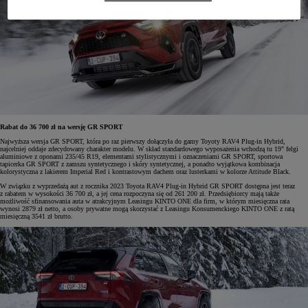
Rabat do 36 700 zł na wersję GR SPORT
Najwyższa wersja GR SPORT, która po raz pierwszy dołączyła do gamy Toyoty RAV4 Plug-in Hybrid,
najcelniej oddaje zdecydowany charakter modelu. W skład standardowego wyposażenia wchodzą tu 19" felgi
aluminiowe z oponami 235/45 R19, elementami stylistycznymi i oznaczeniami GR SPORT, sportowa
tapicerka GR SPORT z zamszu syntetycznego i skóry syntetycznej, a ponadto wyjątkowa kombinacja
kolorystyczna z lakierem Imperial Red i kontrastowym dachem oraz lusterkami w kolorze Attitude Black.
W związku z wyprzedażą aut z rocznika 2023 Toyota RAV4 Plug-in Hybrid GR SPORT dostępna jest teraz
z rabatem w wysokości 36 700 zł, a jej cena rozpoczyna się od 261 200 zł. Przedsiębiorcy mają także
możliwość sfinansowania auta w atrakcyjnym Leasingu KINTO ONE dla firm, w którym miesięczna rata
wynosi 2879 zł netto, a osoby prywatne mogą skorzystać z Leasingu Konsumenckiego KINTO ONE z ratą
miesięczną 3541 zł brutto.