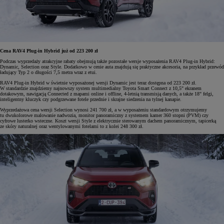
Cena RAV4 Plug-in Hybrid już od 223 200 zł
Podczas wyprzedaży atrakcyjne rabaty obejmują także pozostałe wersje wyposażenia RAV4 Plug-in Hybrid:
Dynamic, Selection oraz Style. Dodatkowo w cenie auta znajdują się praktyczne akcesoria, na przykład przewód
ładujący Typ 2 o długości 7,5 metra wraz z etui.
RAV4 Plug-in Hybrid w świetnie wyposażonej wersji Dynamic jest teraz dostępna od 223 200 zł.
W standardzie znajdziemy najnowszy system multimedialny Toyota Smart Connect z 10,5" ekranem
dotakowym, nawigacją Connected z mapami online i offline, 4-letnią transmisją danych, a także 18" felgi,
inteligentny kluczyk czy podgrzewane fotele przednie i skrajne siedzenia na tylnej kanapie.
Wyprzedażowa cena wersji Selection wynosi 241 700 zł, a w wyposażeniu standardowym otrzymujemy
tu dwukolorowe malowanie nadwozia, monitor panoramiczny z systemem kamer 360 stopni (PVM) czy
cyfrowe lusterko wsteczne. Koszt wersji Style z elektrycznie sterowanym dachem panoramicznym, tapicerką
ze skóry naturalnej oraz wentylowanymi fotelami to z kolei 248 300 zł.