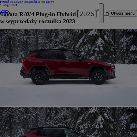
Przejdź do głównej zawartości
(Press Enter)
1 lutego 2024
Toyota RAV4 Plug-in Hybrid już od 223 200 zł
Otwórz menu
w wyprzedaży rocznika 2023