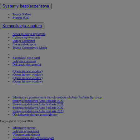
Systemy bezpieczeństwa
Toyota T-Mate
System eCall
Komunikacja z autem
Nowa aplikacja MyToyota
Cyfrowy opiekun auta
Usługi Connected
Płatne subskrypcje
Toyota Connectivity Match
Skontaktuj się z nami
Polityka ciasteczek
Deklaracja dostępności
(Opens in new window)
(Opens in new window)
(Opens in new window)
(Opens in new window)
Informacja o przetwarzaniu danych osobowych Auto Podlasie Sp. z o.o.
Strategia podatkowa Auto Podlasie 2020
Strategia podatkowa Auto Podlasie 2021
Strategia podatkowa Auto Podlasie 2022
Strategia podatkowa Auto Podlasie 2023
Oświadczenie dużego przedsiębiorcy
Copyright © Toyota 2026
Informacje prawne
Polityka prywatności
Udostępnianie danych
Przetwarzanie danych osobowych