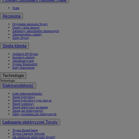
Trade
Akcesoria
Oryginalne akcesoria Toyoty
Opony i koła zimowe
Zabudowy samochodów dostawczych
Zabezpieczenia i alarmy
Sklep Toyoty
Strefa klienta
Aplikacja MyToyota
Instrukcje obsługi
Aktualizacja map
System Bluetooth®
Karty Ratownicze
Technologie
Technologie
Elektromobilność
Lider elektromobilności
Napęd hybrydowy
Napęd hybrydowy typu plug-in
Napęd wodorowy
Napęd elektryczny na baterię
Zasięg aut elektrycznych
Zalety posiadania aut elektrycznych
Ładowanie elektrycznej Toyoty
Toyota HomeCharge
Toyota Charging Network
Jak naładować elektryczną Toyotę?