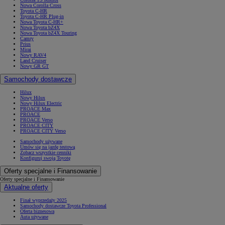
Nowa Corolla Cross
Toyota C-HR
Toyota C-HR Plug-in
Nowa Toyota C-HR+
Nowa Toyota bZ4X
Nowa Toyota bZ4X Touring
Camry
Prius
Mirai
Nowy RAV4
Land Cruiser
Nowy GR GT
Samochody dostawcze
Hilux
Nowy Hilux
Nowy Hilux Electric
PROACE Max
PROACE
PROACE Verso
PROACE CITY
PROACE CITY Verso
Samochody używane
Umów się na jazdę testową
Zobacz wszystkie cenniki
Konfiguruj swoją Toyotę
Oferty specjalne i Finansowanie
Oferty specjalne i Finansowanie
Aktualne oferty
Finał wyprzedaży 2025
Samochody dostawcze Toyota Professional
Oferta biznesowa
Auta używane