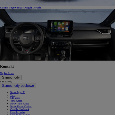
Cennik Toyoty RAV4 Plug-in Hybrid
Kontakt
Napisz do nas
Samochody
Samochody
Samochody osobowe
Nowe Aygo X
Yaris
GR Yaris
Yaris Cross
Nowy Yaris Cross
Nowy Urban Cruiser
Corolla Hatchback
Corolla Sedan
Corolla TS Kombi