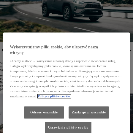
Wykorzystujemy pliki cookie, aby ulepszyć naszą
RAV4 Plug-in Hybrid zajął czołowe miejsce w zestawieniu 10 najlepszych SUV-ów wg Consumer
Reports. Ranking tej niezależnej organizacji konsumenckiej opiera się na podsumowaniu wszystkich
witrynę
realizowanych przez nią badań, w tym tych dotyczących niezawodności, bezpieczeństwa i satysfakcji
klienta.
Chcemy ułatwić Ci korzystanie z naszej strony i usprawnić świadczenie usług,
SUV-y cieszą się dużą popularnością wśród kierowców w USA, a wszystko to ze względu na wysoką pozycję
dlatego wykorzystujemy pliki cookie, które są umieszczane na Twoim
za kierownicą, napęd na cztery koła i przestronne, rodzinne wnętrze. Wiele z nich w swojej gamie posiada
wersje hybrydowe, które wykazują zużycie paliwa porównywalne ze średniej wielkości sedanami.
komputerze, telefonie komórkowym lub tablecie. Pomagają one nam zrozumieć
W najnowszym rankingu najlepszych SUV-ów, przygotowanym przez niezależną organizację konsumencką
Twoje potrzeby i ulepszać funkcjonalność naszej witryny. Są wykorzystywane do
Consumer Reports, pierwsze miejsce zajął RAV4 Plug-in Hybrid. Model otrzymał łącznie 89 punktów.
dostarczania usług i narzędzi osób trzecich, a także służą do celów reklamowych.
Na punktację tę złożyły się wyniki wszystkich szczegółowych badań i testów, a także badania niezawodności,
bezpieczeństwa, zużycia paliwa oraz satysfakcji klienta. W analizie uwzględniono wszystkie SUV-y
Zalecamy akceptację wszystkich plików cookie. Jeżeli nie wyrażasz na to zgody,
popularnych marek oferowane na amerykańskim rynku.
możesz łatwo zmienić ich ustawienia. Szczegółowe informacje na ten temat
znajdziesz w naszej
Polityce plików cookie.
Odrzuć wszystkie
Zaakceptuj wszystkie
Ustawienia plików cookie