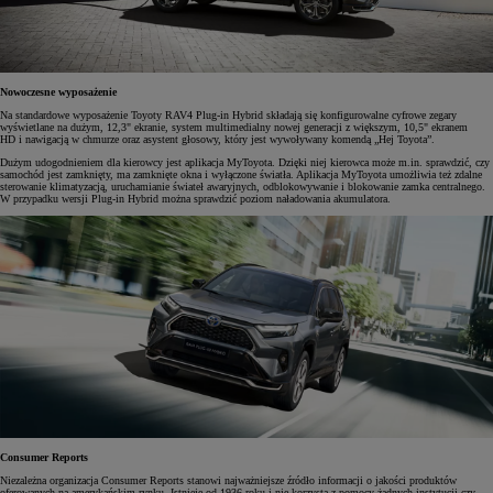
Nowoczesne wyposażenie
Na standardowe wyposażenie Toyoty RAV4 Plug-in Hybrid składają się konfigurowalne cyfrowe zegary
wyświetlane na dużym, 12,3" ekranie, system multimedialny nowej generacji z większym, 10,5" ekranem
HD i nawigacją w chmurze oraz asystent głosowy, który jest wywoływany komendą „Hej Toyota”.
Dużym udogodnieniem dla kierowcy jest aplikacja MyToyota. Dzięki niej kierowca może m.in. sprawdzić, czy
samochód jest zamknięty, ma zamknięte okna i wyłączone światła. Aplikacja MyToyota umożliwia też zdalne
sterowanie klimatyzacją, uruchamianie świateł awaryjnych, odblokowywanie i blokowanie zamka centralnego.
W przypadku wersji Plug-in Hybrid można sprawdzić poziom naładowania akumulatora.
Consumer Reports
Niezależna organizacja Consumer Reports stanowi najważniejsze źródło informacji o jakości produktów
oferowanych na amerykańskim rynku. Istnieje od 1936 roku i nie korzysta z pomocy żadnych instytucji czy