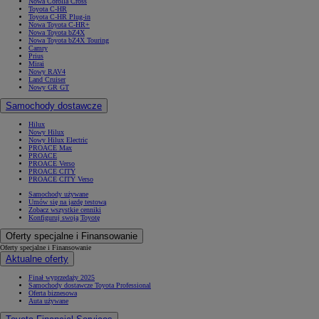
Nowa Corolla Cross
Toyota C-HR
Toyota C-HR Plug-in
Nowa Toyota C-HR+
Nowa Toyota bZ4X
Nowa Toyota bZ4X Touring
Camry
Prius
Mirai
Nowy RAV4
Land Cruiser
Nowy GR GT
Samochody dostawcze
Hilux
Nowy Hilux
Nowy Hilux Electric
PROACE Max
PROACE
PROACE Verso
PROACE CITY
PROACE CITY Verso
Samochody używane
Umów się na jazdę testową
Zobacz wszystkie cenniki
Konfiguruj swoją Toyotę
Oferty specjalne i Finansowanie
Oferty specjalne i Finansowanie
Aktualne oferty
Finał wyprzedaży 2025
Samochody dostawcze Toyota Professional
Oferta biznesowa
Auta używane