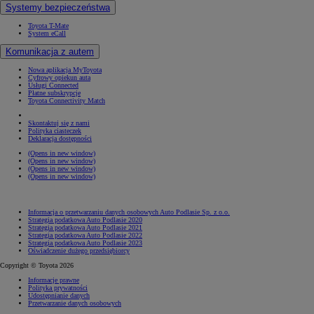
Systemy bezpieczeństwa
Toyota T-Mate
System eCall
Komunikacja z autem
Nowa aplikacja MyToyota
Cyfrowy opiekun auta
Usługi Connected
Płatne subskrypcje
Toyota Connectivity Match
Skontaktuj się z nami
Polityka ciasteczek
Deklaracja dostępności
(Opens in new window)
(Opens in new window)
(Opens in new window)
(Opens in new window)
Informacja o przetwarzaniu danych osobowych Auto Podlasie Sp. z o.o.
Strategia podatkowa Auto Podlasie 2020
Strategia podatkowa Auto Podlasie 2021
Strategia podatkowa Auto Podlasie 2022
Strategia podatkowa Auto Podlasie 2023
Oświadczenie dużego przedsiębiorcy
Copyright © Toyota 2026
Informacje prawne
Polityka prywatności
Udostępnianie danych
Przetwarzanie danych osobowych