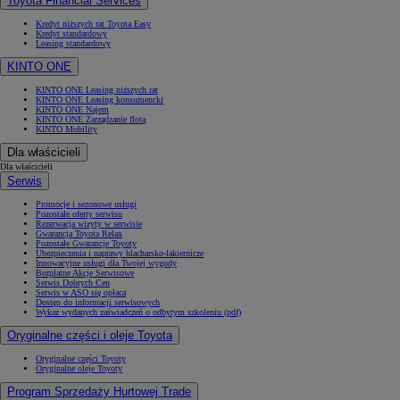
Toyota Financial Services
Kredyt niższych rat Toyota Easy
Kredyt standardowy
Leasing standardowy
KINTO ONE
KINTO ONE Leasing niższych rat
KINTO ONE Leasing konsumencki
KINTO ONE Najem
KINTO ONE Zarządzanie flotą
KINTO Mobility
Dla właścicieli
Dla właścicieli
Serwis
Promocje i sezonowe usługi
Pozostałe oferty serwisu
Rezerwacja wizyty w serwisie
Gwarancja Toyota Relax
Pozostałe Gwarancje Toyoty
Ubezpieczenia i naprawy blacharsko-lakiernicze
Innowacyjne usługi dla Twojej wygody
Bezpłatne Akcje Serwisowe
Serwis Dobrych Cen
Serwis w ASO się opłaca
Dostęp do informacji serwisowych
Wykaz wydanych zaświadczeń o odbytym szkoleniu (pdf)
Oryginalne części i oleje Toyota
Oryginalne części Toyoty
Oryginalne oleje Toyoty
Program Sprzedaży Hurtowej Trade