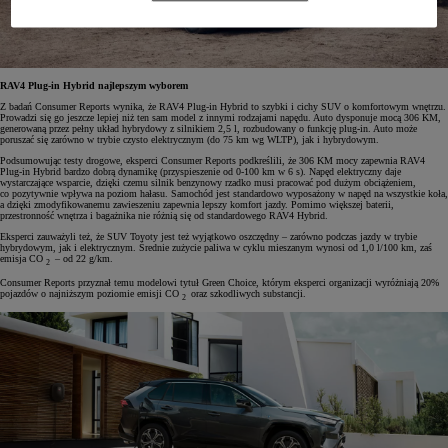
RAV4 Plug-in Hybrid najlepszym wyborem
Z badań Consumer Reports wynika, że RAV4 Plug-in Hybrid to szybki i cichy SUV o komfortowym wnętrzu.
Prowadzi się go jeszcze lepiej niż ten sam model z innymi rodzajami napędu. Auto dysponuje mocą 306 KM,
generowaną przez pełny układ hybrydowy z silnikiem 2,5 l, rozbudowany o funkcję plug-in. Auto może
poruszać się zarówno w trybie czysto elektrycznym (do 75 km wg WLTP), jak i hybrydowym.
Podsumowując testy drogowe, eksperci Consumer Reports podkreślili, że 306 KM mocy zapewnia RAV4
Plug-in Hybrid bardzo dobrą dynamikę (przyspieszenie od 0-100 km w 6 s). Napęd elektryczny daje
wystarczające wsparcie, dzięki czemu silnik benzynowy rzadko musi pracować pod dużym obciążeniem,
co pozytywnie wpływa na poziom hałasu. Samochód jest standardowo wyposażony w napęd na wszystkie koła,
a dzięki zmodyfikowanemu zawieszeniu zapewnia lepszy komfort jazdy. Pomimo większej baterii,
przestronność wnętrza i bagażnika nie różnią się od standardowego RAV4 Hybrid.
Eksperci zauważyli też, że SUV Toyoty jest też wyjątkowo oszczędny – zarówno podczas jazdy w trybie
hybrydowym, jak i elektrycznym. Średnie zużycie paliwa w cyklu mieszanym wynosi od 1,0 l/100 km, zaś
emisja CO
– od 22 g/km.
2
Consumer Reports przyznał temu modelowi tytuł Green Choice, którym eksperci organizacji wyróżniają 20%
pojazdów o najniższym poziomie emisji CO
oraz szkodliwych substancji.
2