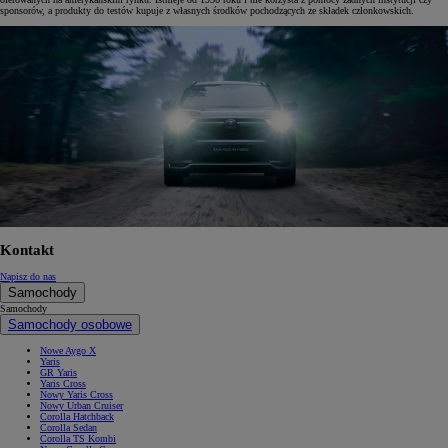
sponsorów, a produkty do testów kupuje z własnych środków pochodzących ze składek członkowskich.
Kontakt
Napisz do nas
Samochody
Samochody
Samochody osobowe
Nowe Aygo X
Yaris
GR Yaris
Yaris Cross
Nowy Yaris Cross
Nowy Urban Cruiser
Corolla Hatchback
Corolla Sedan
Corolla TS Kombi