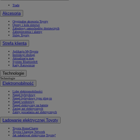
Trade
Akcesoria
Oryginalne akcesoria Toyoty
Opony i koła zimowe
Zabudowy samochodów dostawczych
Zabezpieczenia i alarmy
Sklep Toyoty
Strefa klienta
Aplikacja MyToyota
Instrukcje obsługi
Aktualizacja map
System Bluetooth®
Karty Ratownicze
Technologie
Technologie
Elektromobilność
Lider elektromobilności
Napęd hybrydowy
Napęd hybrydowy typu plug-in
Napęd wodorowy
Napęd elektryczny na baterię
Zasięg aut elektrycznych
Zalety posiadania aut elektrycznych
Ładowanie elektrycznej Toyoty
Toyota HomeCharge
Toyota Charging Network
Jak naładować elektryczną Toyotę?