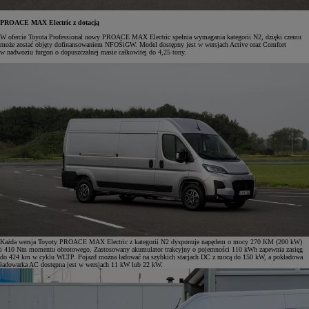
PROACE MAX Electric z dotacją
W ofercie Toyota Professional nowy PROACE MAX Electric spełnia wymagania kategorii N2, dzięki czemu
może zostać objęty dofinansowaniem NFOŚiGW. Model dostępny jest w wersjach Active oraz Comfort
w nadwoziu furgon o dopuszczalnej masie całkowitej do 4,25 tony.
Każda wersja Toyoty PROACE MAX Electric z kategorii N2 dysponuje napędem o mocy 270 KM (200 kW)
i 410 Nm momentu obrotowego. Zastosowany akumulator trakcyjny o pojemności 110 kWh zapewnia zasięg
do 424 km w cyklu WLTP. Pojazd można ładować na szybkich stacjach DC z mocą do 150 kW, a pokładowa
ładowarka AC dostępna jest w wersjach 11 kW lub 22 kW.