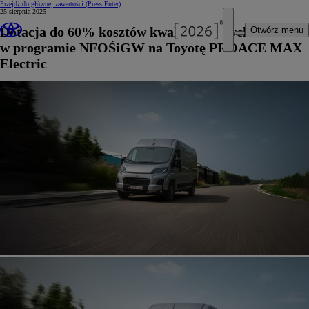
Przejdź do głównej zawartości
(Press Enter)
25 sierpnia 2025
Dotacja do 60% kosztów kwalifikowanych
Otwórz menu
w programie NFOŚiGW na Toyotę PROACE MAX
Electric