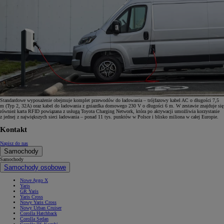
Standardowe wyposażenie obejmuje komplet przewodów do ładowania – trójfazowy kabel AC o długości 7,5
m (Typ 2, 32A) oraz kabel do ładowania z gniazdka domowego 230 V o długości 6 m. W zestawie znajduje się
również karta RFID powiązana z usługą Toyota Charging Network, która po aktywacji umożliwia korzystanie
z jednej z największych sieci ładowania – ponad 11 tys. punktów w Polsce i blisko miliona w całej Europie.
Kontakt
Napisz do nas
Samochody
Samochody
Samochody osobowe
Nowe Aygo X
Yaris
GR Yaris
Yaris Cross
Nowy Yaris Cross
Nowy Urban Cruiser
Corolla Hatchback
Corolla Sedan