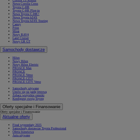
Corolla TS Kombi
Nowa Corolla Cross
Toyota C-HR
Toyota C-HR Plug-in
Nowa Toyota C-HR+
Nowa Toyota bZ4X
Nowa Toyota bZ4X Touring
Camry
Prius
Mirai
Nowy RAV4
Land Cruiser
Nowy GR GT
Samochody dostawcze
Hilux
Nowy Hilux
Nowy Hilux Electric
PROACE Max
PROACE
PROACE Verso
PROACE CITY
PROACE CITY Verso
Samochody używane
Umów się na jazdę testową
Zobacz wszystkie cenniki
Konfiguruj swoją Toyotę
Oferty specjalne i Finansowanie
Oferty specjalne i Finansowanie
Aktualne oferty
Finał wyprzedaży 2025
Samochody dostawcze Toyota Professional
Oferta biznesowa
Auta używane