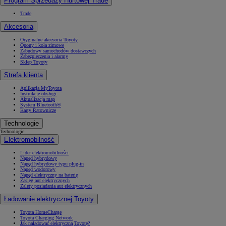
Program Sprzedaży Hurtowej Trade
Trade
Akcesoria
Oryginalne akcesoria Toyoty
Opony i koła zimowe
Zabudowy samochodów dostawczych
Zabezpieczenia i alarmy
Sklep Toyoty
Strefa klienta
Aplikacja MyToyota
Instrukcje obsługi
Aktualizacja map
System Bluetooth®
Karty Ratownicze
Technologie
Technologie
Elektromobilność
Lider elektromobilności
Napęd hybrydowy
Napęd hybrydowy typu plug-in
Napęd wodorowy
Napęd elektryczny na baterię
Zasięg aut elektrycznych
Zalety posiadania aut elektrycznych
Ładowanie elektrycznej Toyoty
Toyota HomeCharge
Toyota Charging Network
Jak naładować elektryczną Toyotę?