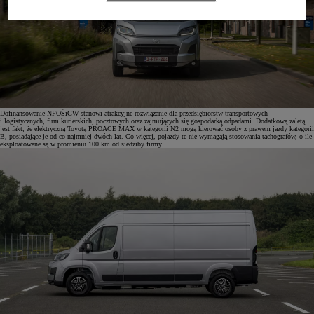
Dofinansowanie NFOŚiGW stanowi atrakcyjne rozwiązanie dla przedsiębiorstw transportowych
i logistycznych, firm kurierskich, pocztowych oraz zajmujących się gospodarką odpadami. Dodatkową zaletą
jest fakt, że elektryczną Toyotą PROACE MAX w kategorii N2 mogą kierować osoby z prawem jazdy kategorii
B, posiadające je od co najmniej dwóch lat. Co więcej, pojazdy te nie wymagają stosowania tachografów, o ile
eksploatowane są w promieniu 100 km od siedziby firmy.