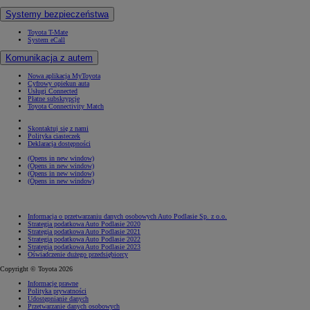
Systemy bezpieczeństwa
Toyota T-Mate
System eCall
Komunikacja z autem
Nowa aplikacja MyToyota
Cyfrowy opiekun auta
Usługi Connected
Płatne subskrypcje
Toyota Connectivity Match
Skontaktuj się z nami
Polityka ciasteczek
Deklaracja dostępności
(Opens in new window)
(Opens in new window)
(Opens in new window)
(Opens in new window)
Informacja o przetwarzaniu danych osobowych Auto Podlasie Sp. z o.o.
Strategia podatkowa Auto Podlasie 2020
Strategia podatkowa Auto Podlasie 2021
Strategia podatkowa Auto Podlasie 2022
Strategia podatkowa Auto Podlasie 2023
Oświadczenie dużego przedsiębiorcy
Copyright © Toyota 2026
Informacje prawne
Polityka prywatności
Udostępnianie danych
Przetwarzanie danych osobowych