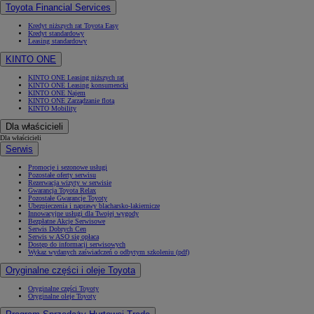
Toyota Financial Services
Kredyt niższych rat Toyota Easy
Kredyt standardowy
Leasing standardowy
KINTO ONE
KINTO ONE Leasing niższych rat
KINTO ONE Leasing konsumencki
KINTO ONE Najem
KINTO ONE Zarządzanie flotą
KINTO Mobility
Dla właścicieli
Dla właścicieli
Serwis
Promocje i sezonowe usługi
Pozostałe oferty serwisu
Rezerwacja wizyty w serwisie
Gwarancja Toyota Relax
Pozostałe Gwarancje Toyoty
Ubezpieczenia i naprawy blacharsko-lakiernicze
Innowacyjne usługi dla Twojej wygody
Bezpłatne Akcje Serwisowe
Serwis Dobrych Cen
Serwis w ASO się opłaca
Dostęp do informacji serwisowych
Wykaz wydanych zaświadczeń o odbytym szkoleniu (pdf)
Oryginalne części i oleje Toyota
Oryginalne części Toyoty
Oryginalne oleje Toyoty