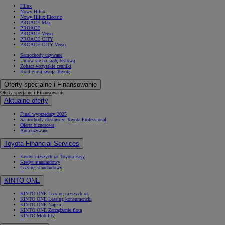
Hilux
Nowy Hilux
Nowy Hilux Electric
PROACE Max
PROACE
PROACE Verso
PROACE CITY
PROACE CITY Verso
Samochody używane
Umów się na jazdę testową
Zobacz wszystkie cenniki
Konfiguruj swoją Toyotę
Oferty specjalne i Finansowanie
Oferty specjalne i Finansowanie
Aktualne oferty
Finał wyprzedaży 2025
Samochody dostawcze Toyota Professional
Oferta biznesowa
Auta używane
Toyota Financial Services
Kredyt niższych rat Toyota Easy
Kredyt standardowy
Leasing standardowy
KINTO ONE
KINTO ONE Leasing niższych rat
KINTO ONE Leasing konsumencki
KINTO ONE Najem
KINTO ONE Zarządzanie flotą
KINTO Mobility