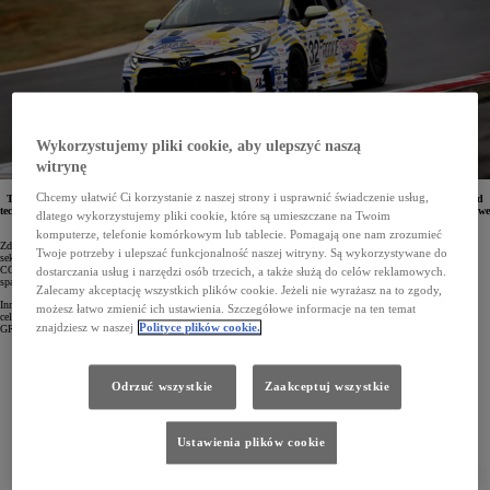
Wykorzystujemy pliki cookie, aby ulepszyć naszą
witrynę
Chcemy ułatwić Ci korzystanie z naszej strony i usprawnić świadczenie usług,
Toyota pracuje nad rozwojem prototypowych wodorowych silników spalinowych, w tym również nad
technologiami, które pozwolą na wykorzystanie odparowanego gazu powstającego w trakcie jazdy. Nowe
dlatego wykorzystujemy pliki cookie, które są umieszczane na Twoim
rozwiązania testuje w warunkach wyścigowych w modelu GR Corolla H2 Concept.
komputerze, telefonie komórkowym lub tablecie. Pomagają one nam zrozumieć
Zdaniem Toyoty technologie wodorowe mają odegrać znaczącą rolę w redukcji emisji w transporcie i innych
Twoje potrzeby i ulepszać funkcjonalność naszej witryny. Są wykorzystywane do
sektorach gospodarki, stąd też japoński koncern od lat inwestuje w ich rozwój. Do szybkiej redukcji emisji
CO2 w motoryzacji przy stosunkowo niewielkich modyfikacjach mają doprowadzić m.in. wodorowe silniki
dostarczania usług i narzędzi osób trzecich, a także służą do celów reklamowych.
spalinowe. Wpisuje się to w wielotorową strategię dekarbonizacji koncernu.
Zalecamy akceptację wszystkich plików cookie. Jeżeli nie wyrażasz na to zgody,
Innowacyjne rozwiązania z zakresu wodorowych silników spalinowych Toyota testuje od 2021 roku. W tym
możesz łatwo zmienić ich ustawienia. Szczegółowe informacje na ten temat
celu w japońskiej serii wyścigów długodystansowych Super Taikyu wystawia specjalnie przygotowaną
znajdziesz w naszej
Polityce plików cookie.
GR Corollę H2 Concept.
Odrzuć wszystkie
Zaakceptuj wszystkie
Ustawienia plików cookie