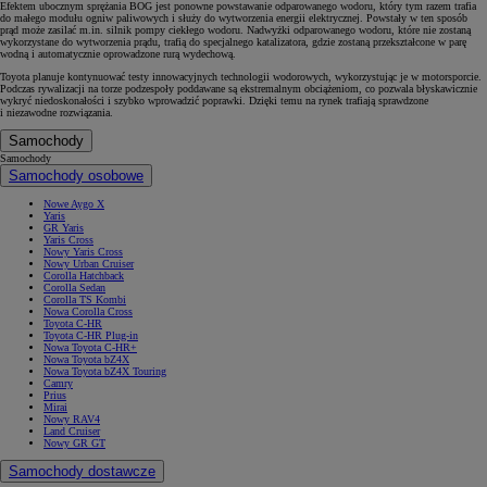
Efektem ubocznym sprężania BOG jest ponowne powstawanie odparowanego wodoru, który tym razem trafia
do małego modułu ogniw paliwowych i służy do wytworzenia energii elektrycznej. Powstały w ten sposób
prąd może zasilać m.in. silnik pompy ciekłego wodoru. Nadwyżki odparowanego wodoru, które nie zostaną
wykorzystane do wytworzenia prądu, trafią do specjalnego katalizatora, gdzie zostaną przekształcone w parę
wodną i automatycznie oprowadzone rurą wydechową.
Toyota planuje kontynuować testy innowacyjnych technologii wodorowych, wykorzystując je w motorsporcie.
Podczas rywalizacji na torze podzespoły poddawane są ekstremalnym obciążeniom, co pozwala błyskawicznie
wykryć niedoskonałości i szybko wprowadzić poprawki. Dzięki temu na rynek trafiają sprawdzone
i niezawodne rozwiązania.
Samochody
Samochody
Samochody osobowe
Nowe Aygo X
Yaris
GR Yaris
Yaris Cross
Nowy Yaris Cross
Nowy Urban Cruiser
Corolla Hatchback
Corolla Sedan
Corolla TS Kombi
Nowa Corolla Cross
Toyota C-HR
Toyota C-HR Plug-in
Nowa Toyota C-HR+
Nowa Toyota bZ4X
Nowa Toyota bZ4X Touring
Camry
Prius
Mirai
Nowy RAV4
Land Cruiser
Nowy GR GT
Samochody dostawcze