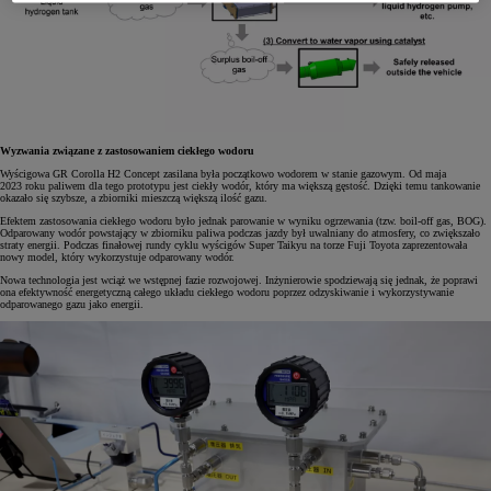
Wyzwania związane z zastosowaniem ciekłego wodoru
Wyścigowa GR Corolla H2 Concept zasilana była początkowo wodorem w stanie gazowym. Od maja
2023 roku paliwem dla tego prototypu jest ciekły wodór, który ma większą gęstość. Dzięki temu tankowanie
okazało się szybsze, a zbiorniki mieszczą większą ilość gazu.
Efektem zastosowania ciekłego wodoru było jednak parowanie w wyniku ogrzewania (tzw. boil-off gas, BOG).
Odparowany wodór powstający w zbiorniku paliwa podczas jazdy był uwalniany do atmosfery, co zwiększało
straty energii. Podczas finałowej rundy cyklu wyścigów Super Taikyu na torze Fuji Toyota zaprezentowała
nowy model, który wykorzystuje odparowany wodór.
Nowa technologia jest wciąż we wstępnej fazie rozwojowej. Inżynierowie spodziewają się jednak, że poprawi
ona efektywność energetyczną całego układu ciekłego wodoru poprzez odzyskiwanie i wykorzystywanie
odparowanego gazu jako energii.