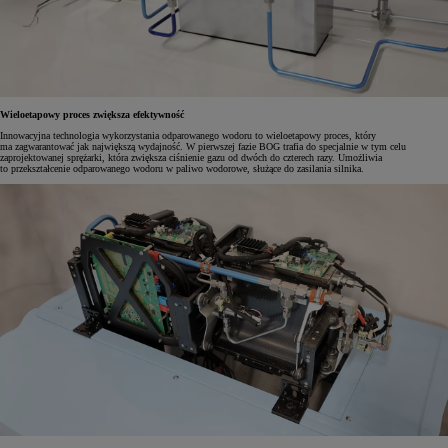
Wieloetapowy proces zwiększa efektywność
Innowacyjna technologia wykorzystania odparowanego wodoru to wieloetapowy proces, który
ma zagwarantować jak największą wydajność. W pierwszej fazie BOG trafia do specjalnie w tym celu
zaprojektowanej sprężarki, która zwiększa ciśnienie gazu od dwóch do czterech razy. Umożliwia
to przekształcenie odparowanego wodoru w paliwo wodorowe, służące do zasilania silnika.