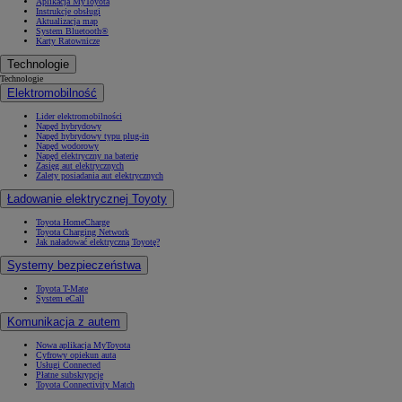
Aplikacja MyToyota
Instrukcje obsługi
Aktualizacja map
System Bluetooth®
Karty Ratownicze
Technologie
Technologie
Elektromobilność
Lider elektromobilności
Napęd hybrydowy
Napęd hybrydowy typu plug-in
Napęd wodorowy
Napęd elektryczny na baterię
Zasięg aut elektrycznych
Zalety posiadania aut elektrycznych
Ładowanie elektrycznej Toyoty
Toyota HomeCharge
Toyota Charging Network
Jak naładować elektryczną Toyotę?
Systemy bezpieczeństwa
Toyota T-Mate
System eCall
Komunikacja z autem
Nowa aplikacja MyToyota
Cyfrowy opiekun auta
Usługi Connected
Płatne subskrypcje
Toyota Connectivity Match