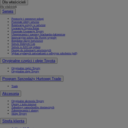
Dla właścicieli
Dla właścicieli
Serwis
Promocje i sezonowe usługi
Pozostałe oferty serwisu
Rezerwacja wizyty w serwisie
Gwarancja Toyota Relax
Pozostałe Gwarancje Toyoty
Ubezpieczenia i naprawy blacharsko-lakiernicze
Innowacyjne usługi dla Twojej wygody
Bezpłatne Akcje Serwisowe
Serwis Dobrych Cen
Serwis w ASO się opłaca
Dostęp do informacji serwisowych
Wykaz wydanych zaświadczeń o odbytym szkoleniu (pdf)
Oryginalne części i oleje Toyota
Oryginalne części Toyoty
Oryginalne oleje Toyoty
Program Sprzedaży Hurtowej Trade
Trade
Akcesoria
Oryginalne akcesoria Toyoty
Opony i koła zimowe
Zabudowy samochodów dostawczych
Zabezpieczenia i alarmy
Sklep Toyoty
Strefa klienta