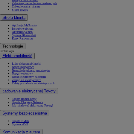
Zabudowy samochodów dostawczych
Zabezpieczenia i alarmy
Sklep Toyoty
Strefa klienta
Aplikacja MyToyota
Instrukcje obsługi
Aktualizacja map
System Bluetooth®
Karty Ratownicze
Technologie
Technologie
Elektromobilność
Lider elektromobilności
Napęd hybrydowy
Napęd hybrydowy typu plug-in
Napęd wodorowy
Napęd elektryczny na baterię
Zasięg aut elektrycznych
Zalety posiadania aut elektrycznych
Ładowanie elektrycznej Toyoty
Toyota HomeCharge
Toyota Charging Network
Jak naładować elektryczną Toyotę?
Systemy bezpieczeństwa
Toyota T-Mate
System eCall
Komunikacja z autem