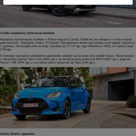
Corolla najchętniej wybieranym modelem
Najczęściej rejestrowanym modelem w Polsce wciąż jest Corolla. Model ten jest dostępny w trzech wersjach
nadwoziowych – Hatchabck, Sedan i TS Kombi. Niewątpliwym atutem tego modelu są też napędy hybrydowe
5. generacji. Od początku roku na drogi wyjechało już 12 147 egz. tego bestsellera (+40%), a w samym maju –
1736 egz.
W dziesiątce najchętniej wybieranych samochodów znalazły się też cztery inne modele Toyoty. Trzecie miejsce
w zestawieniu zajmuje Yaris Cross (6845 egz.), na czwartą pozycję awansował RAV4 (6187 egz.), piąta jest
Toyota C-HR (5844 egz.), a na szóstej lokacie uplasował się Yaris (5594 egz.).
Sześciu liderów segmentów