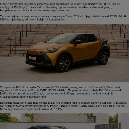
Modele Toyoty dominują też w poszczególnych segmentach. W klasie najmniejszych aut 41,4% udziału
ma Aygo X (1569 egz.). Samochód ten charakteryzuje się szerokimi możliwościami konfiguracji,
kompaktowymi rozmiarami oraz nadwoziem typu crossover.
Yaris jest najczęściej rejestrowanym autem w segmencie B – w 2024 roku jego udział wyniósł 27,9%. Wynik
5594 egz. jest lepszy od dwóch kolejnych konkurentów.
W segmencie B-SUV prowadzi Yaris Cross (22,9% udziału), w segmencie C – Corolla (27,2% udziału),
segmencie C-SUV – nowa Toyota C-HR (15,9% udziału). Na pozycję lidera w klasie D-SUV awansował
RAV4. Od stycznia do maja 2024 roku zarejestrowano 6187 egz. tego modelu – o 91% więcej niż
w analogicznym okresie ubiegłego roku.
Doskonale radzą sobie także inne modele marki. Od początku roku na drogach przybyło 621 egz. Highlandera,
największego SUV-a Toyoty dostępnego w Polsce. Liczba rejestracji Camry wzrosła aż o 82% też (1748 egz.).
Udział tego modelu w segmencie D wzrósł do 12,1%.