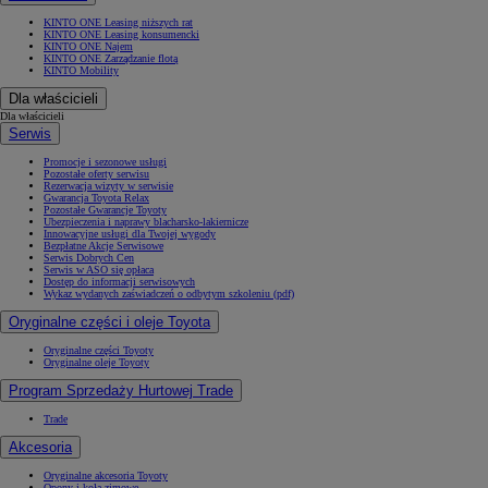
KINTO ONE Leasing niższych rat
KINTO ONE Leasing konsumencki
KINTO ONE Najem
KINTO ONE Zarządzanie flotą
KINTO Mobility
Dla właścicieli
Dla właścicieli
Serwis
Promocje i sezonowe usługi
Pozostałe oferty serwisu
Rezerwacja wizyty w serwisie
Gwarancja Toyota Relax
Pozostałe Gwarancje Toyoty
Ubezpieczenia i naprawy blacharsko-lakiernicze
Innowacyjne usługi dla Twojej wygody
Bezpłatne Akcje Serwisowe
Serwis Dobrych Cen
Serwis w ASO się opłaca
Dostęp do informacji serwisowych
Wykaz wydanych zaświadczeń o odbytym szkoleniu (pdf)
Oryginalne części i oleje Toyota
Oryginalne części Toyoty
Oryginalne oleje Toyoty
Program Sprzedaży Hurtowej Trade
Trade
Akcesoria
Oryginalne akcesoria Toyoty
Opony i koła zimowe