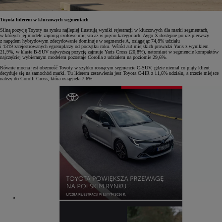
Toyota liderem w kluczowych segmentach
Silną pozycję Toyoty na rynku najlepiej ilustrują wyniki rejestracji w kluczowych dla marki segmentach,
w których jej modele zajmują czołowe miejsca aż w pięciu kategoriach. Aygo X dostępne po raz pierwszy
z napędem hybrydowym zdecydowanie dominuje w segmencie A, osiągając 74,8% udziału
i 1319 zarejestrowanych egzemplarzy od początku roku. Wśród aut miejskich prowadzi Yaris z wynikiem
21,9%, w klasie B-SUV najwyższą pozycję zajmuje Yaris Cross (20,8%), natomiast w segmencie kompaktów
najczęściej wybieranym modelem pozostaje Corolla z udziałem na poziomie 29,6%.
Równie mocna jest obecność Toyoty w szybko rosnącym segmencie C-SUV, gdzie niemal co piąty klient
decyduje się na samochód marki. Tu liderem zestawienia jest Toyota C-HR z 11,6% udziału, a trzecie miejsce
należy do Corolli Cross, która osiągnęła 7,6%.