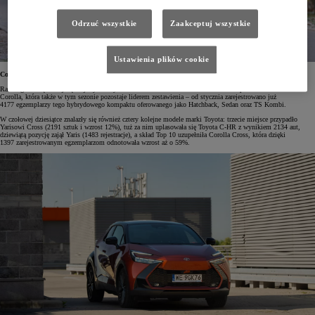
Odrzuć wszystkie
Zaakceptuj wszystkie
Ustawienia plików cookie
Corolla na czele
Ranking dziesięciu najchętniej wybieranych samochodów w Polsce od 2021 roku nieprzerwanie otwiera
Corolla, która także w tym sezonie pozostaje liderem zestawienia – od stycznia zarejestrowano już
4177 egzemplarzy tego hybrydowego kompaktu oferowanego jako Hatchback, Sedan oraz TS Kombi.
W czołowej dziesiątce znalazły się również cztery kolejne modele marki Toyota: trzecie miejsce przypadło
Yarisowi Cross (2191 sztuk i wzrost 12%), tuż za nim uplasowała się Toyota C-HR z wynikiem 2134 aut,
dziewiątą pozycję zajął Yaris (1483 rejestracje), a skład Top 10 uzupełniła Corolla Cross, która dzięki
1397 zarejestrowanym egzemplarzom odnotowała wzrost aż o 59%.