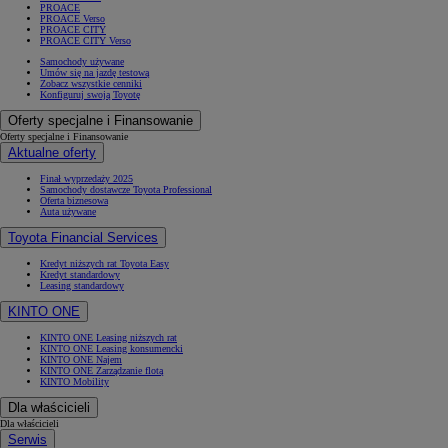
PROACE
PROACE Verso
PROACE CITY
PROACE CITY Verso
Samochody używane
Umów się na jazdę testową
Zobacz wszystkie cenniki
Konfiguruj swoją Toyotę
Oferty specjalne i Finansowanie
Oferty specjalne i Finansowanie
Aktualne oferty
Finał wyprzedaży 2025
Samochody dostawcze Toyota Professional
Oferta biznesowa
Auta używane
Toyota Financial Services
Kredyt niższych rat Toyota Easy
Kredyt standardowy
Leasing standardowy
KINTO ONE
KINTO ONE Leasing niższych rat
KINTO ONE Leasing konsumencki
KINTO ONE Najem
KINTO ONE Zarządzanie flotą
KINTO Mobility
Dla właścicieli
Dla właścicieli
Serwis