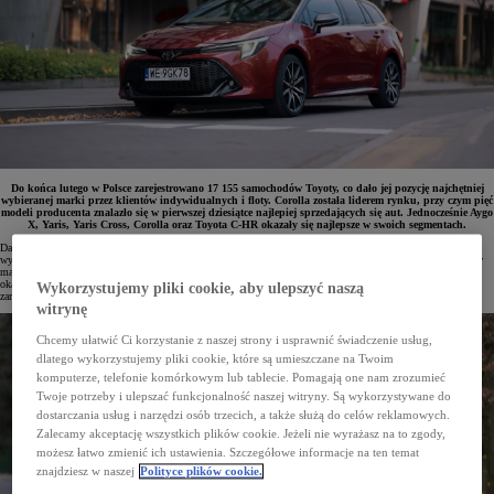
Do końca lutego w Polsce zarejestrowano 17 155 samochodów Toyoty, co dało jej pozycję najchętniej
wybieranej marki przez klientów indywidualnych i floty. Corolla została liderem rynku, przy czym pięć
modeli producenta znalazło się w pierwszej dziesiątce najlepiej sprzedających się aut. Jednocześnie Aygo
X, Yaris, Yaris Cross, Corolla oraz Toyota C-HR okazały się najlepsze w swoich segmentach.
Dane dotyczące rejestracji aut osobowych i dostawczych pokazują, że na starcie 2026 roku Toyota utrzymała
wyraźną przewagę na polskim rynku. W okresie styczeń–luty do klientów trafiło łącznie 17 155 samochodów
marki, co zapewniło jej 17,4% udziału w rynku. Sam luty przyniósł 8396 wydanych pojazdów, a Toyota
okazała się najczęściej wybierana zarówno przez firmy, jak i nabywców prywatnych – przedsiębiorstwa
Wykorzystujemy pliki cookie, aby ulepszyć naszą
zarejestrowały 5475 aut, natomiast klienci indywidualni 2921.
witrynę
Chcemy ułatwić Ci korzystanie z naszej strony i usprawnić świadczenie usług,
dlatego wykorzystujemy pliki cookie, które są umieszczane na Twoim
komputerze, telefonie komórkowym lub tablecie. Pomagają one nam zrozumieć
Twoje potrzeby i ulepszać funkcjonalność naszej witryny. Są wykorzystywane do
dostarczania usług i narzędzi osób trzecich, a także służą do celów reklamowych.
Zalecamy akceptację wszystkich plików cookie. Jeżeli nie wyrażasz na to zgody,
możesz łatwo zmienić ich ustawienia. Szczegółowe informacje na ten temat
znajdziesz w naszej
Polityce plików cookie.