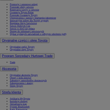
Promocje i sezonowe usługi
Pozostałe oferty serwisu
Rezerwacja wizyty w serwisie
Gwarancja Toyota Relax
Pozostałe Gwarancje Toyoty
Ubezpieczenia i naprawy blacharsko-lakiernicze
Innowacyjne usługi dla Twojej wygody
Bezpłatne Akcje Serwisowe
Serwis Dobrych Cen
Serwis w ASO się opłaca
Dostęp do informacji serwisowych
Wykaz wydanych zaświadczeń o odbytym szkoleniu (pdf)
Oryginalne części i oleje Toyota
Oryginalne części Toyoty
Oryginalne oleje Toyoty
Program Sprzedaży Hurtowej Trade
Trade
Akcesoria
Oryginalne akcesoria Toyoty
Opony i koła zimowe
Zabudowy samochodów dostawczych
Zabezpieczenia i alarmy
Sklep Toyoty
Strefa klienta
Aplikacja MyToyota
Instrukcje obsługi
Aktualizacja map
System Bluetooth®
Karty Ratownicze