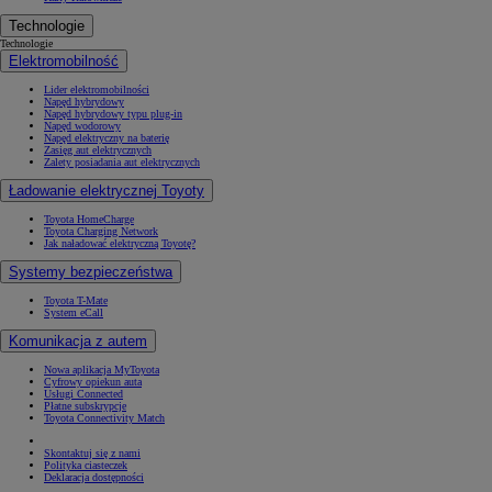
Technologie
Technologie
Elektromobilność
Lider elektromobilności
Napęd hybrydowy
Napęd hybrydowy typu plug-in
Napęd wodorowy
Napęd elektryczny na baterię
Zasięg aut elektrycznych
Zalety posiadania aut elektrycznych
Ładowanie elektrycznej Toyoty
Toyota HomeCharge
Toyota Charging Network
Jak naładować elektryczną Toyotę?
Systemy bezpieczeństwa
Toyota T-Mate
System eCall
Komunikacja z autem
Nowa aplikacja MyToyota
Cyfrowy opiekun auta
Usługi Connected
Płatne subskrypcje
Toyota Connectivity Match
Skontaktuj się z nami
Polityka ciasteczek
Deklaracja dostępności