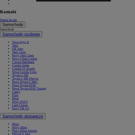
Kontakt
Napisz do nas
Samochody
Samochody
Samochody osobowe
Nowe Aygo X
Yaris
GR Yaris
Yaris Cross
Nowy Yaris Cross
Nowy Urban Cruiser
Corolla Hatchback
Corolla Sedan
Corolla TS Kombi
Nowa Corolla Cross
Toyota C-HR
Toyota C-HR Plug-in
Nowa Toyota C-HR+
Nowa Toyota bZ4X
Nowa Toyota bZ4X Touring
Camry
Prius
Mirai
Nowy RAV4
Land Cruiser
Nowy GR GT
Samochody dostawcze
Hilux
Nowy Hilux
Nowy Hilux Electric
PROACE Max