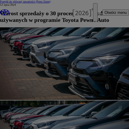
Przejdź do głównej zawartości
(Press Enter)
12 lipca 2024
Wzrost sprzedaży o 30 procent samochodów
Otwórz menu
używanych w programie Toyota Pewne Auto