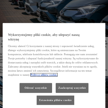
Wykorzystujemy pliki cookie, aby ulepszyć naszą
witrynę
Od stycznia do czerwca 2024 roku znacznie wzrosła sprzedaż sprawdzonych samochodów używanych
z gwarancją za pośrednictwem programu Toyota Pewne Auto. Przez sześć miesięcy klienci kupili 18 119
Chcemy ułatwić Ci korzystanie z naszej strony i usprawnić świadczenie usług,
takich samochodów, co daje 30-procentowy wzrost w stosunku do analogicznego okresu w 2023 roku.
Co istotne, aż połowa z tych aut to hybrydy.
dlatego wykorzystujemy pliki cookie, które są umieszczane na Twoim
W ramach oferty Toyota Pewne Auto dostępne są używane samochody o udokumentowanej historii oraz
komputerze, telefonie komórkowym lub tablecie. Pomagają one nam zrozumieć
zweryfikowanym stanie technicznym. Program obejmuje pojazdy marki Toyota oraz innych marek, które
Twoje potrzeby i ulepszać funkcjonalność naszej witryny. Są wykorzystywane do
przeszły wnikliwy przegląd. Wszystkie oferowane samochody objęte są gwarancją na rok, a klienci mają
możliwość wyboru dowolną opcję finansowania.
dostarczania usług i narzędzi osób trzecich, a także służą do celów reklamowych.
Zalecamy akceptację wszystkich plików cookie. Jeżeli nie wyrażasz na to zgody,
Program Toyota Pewne Auto jest realizowany we wszystkich 82 salonach Toyoty oraz na stacjach Toyota
Professional, jak również w placówkach zajmujących się sprzedażą samochodów używanych pod marką Toyota
możesz łatwo zmienić ich ustawienia. Szczegółowe informacje na ten temat
Pewne Auto. W 2024 roku do programu dołączył nowy punkt – Toyota Mielec.
znajdziesz w naszej
Polityce plików cookie.
Odrzuć wszystkie
Zaakceptuj wszystkie
Ustawienia plików cookie