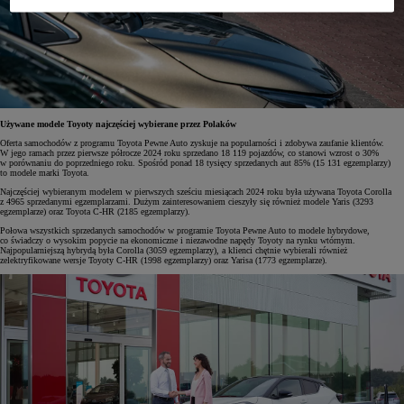
Używane modele Toyoty najczęściej wybierane przez Polaków
Oferta samochodów z programu Toyota Pewne Auto zyskuje na popularności i zdobywa zaufanie klientów.
W jego ramach przez pierwsze półrocze 2024 roku sprzedano 18 119 pojazdów, co stanowi wzrost o 30%
w porównaniu do poprzedniego roku. Spośród ponad 18 tysięcy sprzedanych aut 85% (15 131 egzemplarzy)
to modele marki Toyota.
Najczęściej wybieranym modelem w pierwszych sześciu miesiącach 2024 roku była używana Toyota Corolla
z 4965 sprzedanymi egzemplarzami. Dużym zainteresowaniem cieszyły się również modele Yaris (3293
egzemplarze) oraz Toyota C-HR (2185 egzemplarzy).
Połowa wszystkich sprzedanych samochodów w programie Toyota Pewne Auto to modele hybrydowe,
co świadczy o wysokim popycie na ekonomiczne i niezawodne napędy Toyoty na rynku wtórnym.
Najpopularniejszą hybrydą była Corolla (3059 egzemplarzy), a klienci chętnie wybierali również
zelektryfikowane wersje Toyoty C-HR (1998 egzemplarzy) oraz Yarisa (1773 egzemplarze).