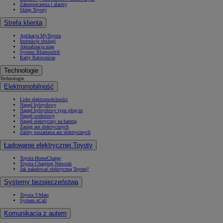
Zabezpieczenia i alarmy
Sklep Toyoty
Strefa klienta
Aplikacja MyToyota
Instrukcje obsługi
Aktualizacja map
System Bluetooth®
Karty Ratownicze
Technologie
Technologie
Elektromobilność
Lider elektromobilności
Napęd hybrydowy
Napęd hybrydowy typu plug-in
Napęd wodorowy
Napęd elektryczny na baterię
Zasięg aut elektrycznych
Zalety posiadania aut elektrycznych
Ładowanie elektrycznej Toyoty
Toyota HomeCharge
Toyota Charging Network
Jak naładować elektryczną Toyotę?
Systemy bezpieczeństwa
Toyota T-Mate
System eCall
Komunikacja z autem