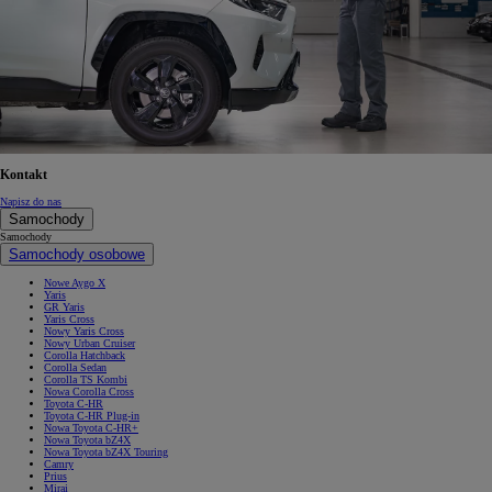
Kontakt
Napisz do nas
Samochody
Samochody
Samochody osobowe
Nowe Aygo X
Yaris
GR Yaris
Yaris Cross
Nowy Yaris Cross
Nowy Urban Cruiser
Corolla Hatchback
Corolla Sedan
Corolla TS Kombi
Nowa Corolla Cross
Toyota C-HR
Toyota C-HR Plug-in
Nowa Toyota C-HR+
Nowa Toyota bZ4X
Nowa Toyota bZ4X Touring
Camry
Prius
Mirai