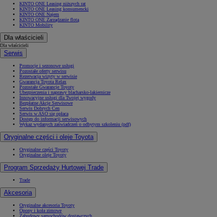
KINTO ONE Leasing niższych rat
KINTO ONE Leasing konsumencki
KINTO ONE Najem
KINTO ONE Zarządzanie flotą
KINTO Mobility
Dla właścicieli
Dla właścicieli
Serwis
Promocje i sezonowe usługi
Pozostałe oferty serwisu
Rezerwacja wizyty w serwisie
Gwarancja Toyota Relax
Pozostałe Gwarancje Toyoty
Ubezpieczenia i naprawy blacharsko-lakiernicze
Innowacyjne usługi dla Twojej wygody
Bezpłatne Akcje Serwisowe
Serwis Dobrych Cen
Serwis w ASO się opłaca
Dostęp do informacji serwisowych
Wykaz wydanych zaświadczeń o odbytym szkoleniu (pdf)
Oryginalne części i oleje Toyota
Oryginalne części Toyoty
Oryginalne oleje Toyoty
Program Sprzedaży Hurtowej Trade
Trade
Akcesoria
Oryginalne akcesoria Toyoty
Opony i koła zimowe
Zabudowy samochodów dostawczych