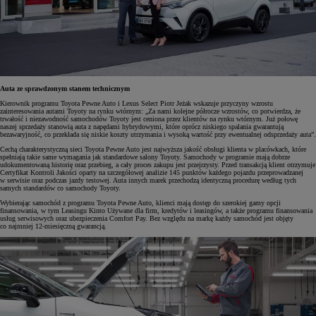
Auta ze sprawdzonym stanem technicznym
Kierownik programu Toyota Pewne Auto i Lexus Select Piotr Jeżak wskazuje przyczyny wzrostu
zainteresowania autami Toyoty na rynku wtórnym: „Za nami kolejne półrocze wzrostów, co potwierdza, że
trwałość i niezawodność samochodów Toyoty jest ceniona przez klientów na rynku wtórnym. Już połowę
naszej sprzedaży stanowią auta z napędami hybrydowymi, które oprócz niskiego spalania gwarantują
bezawaryjność, co przekłada się niskie koszty utrzymania i wysoką wartość przy ewentualnej odsprzedaży auta”.
Cechą charakterystyczną sieci Toyota Pewne Auto jest najwyższa jakość obsługi klienta w placówkach, które
spełniają takie same wymagania jak standardowe salony Toyoty. Samochody w programie mają dobrze
udokumentowaną historię oraz przebieg, a cały proces zakupu jest przejrzysty. Przed transakcją klient otrzymuje
Certyfikat Kontroli Jakości oparty na szczegółowej analizie 145 punktów każdego pojazdu przeprowadzanej
w serwisie oraz podczas jazdy testowej. Auta innych marek przechodzą identyczną procedurę według tych
samych standardów co samochody Toyoty.
Wybierając samochód z programu Toyota Pewne Auto, klienci mają dostęp do szerokiej gamy opcji
finansowania, w tym Leasingu Kinto Używane dla firm, kredytów i leasingów, a także programu finansowania
usług serwisowych oraz ubezpieczenia Comfort Pay. Bez względu na markę każdy samochód jest objęty
co najmniej 12-miesięczną gwarancją.