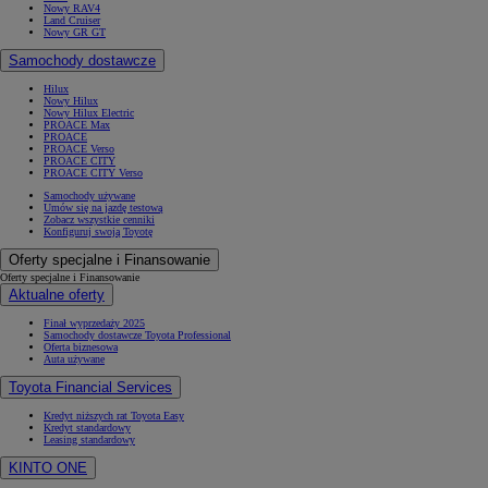
Nowy RAV4
Land Cruiser
Nowy GR GT
Samochody dostawcze
Hilux
Nowy Hilux
Nowy Hilux Electric
PROACE Max
PROACE
PROACE Verso
PROACE CITY
PROACE CITY Verso
Samochody używane
Umów się na jazdę testową
Zobacz wszystkie cenniki
Konfiguruj swoją Toyotę
Oferty specjalne i Finansowanie
Oferty specjalne i Finansowanie
Aktualne oferty
Finał wyprzedaży 2025
Samochody dostawcze Toyota Professional
Oferta biznesowa
Auta używane
Toyota Financial Services
Kredyt niższych rat Toyota Easy
Kredyt standardowy
Leasing standardowy
KINTO ONE