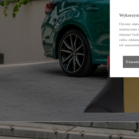
Wykorzystu
Chcemy ułatwi
umieszczane 
ulepszać funk
celów reklamo
ich ustawieni
Ustawie