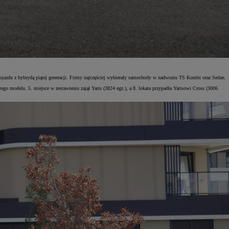
pojazdu z hybrydą piątej generacji. Firmy najczęściej wybierały samochody w nadwoziu TS Kombi oraz Sedan.
go modelu. 5. miejsce w zestawieniu zajął Yaris (3824 egz.), a 8. lokata przypadła Yarisowi Cross (3006