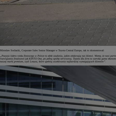
Mirosław Sochacki, Corporate Sales Senior Manager w Toyota Central Europe, tak to skomentował:
„Pozycja lidera rynku flotowego w Polsce to efekt zaufania, jakim obdarzają nas klienci. Wiemy, że nasi par
rozwiązania finansowe jak KINTO One, po pełną opiekę serwisową. Toyota dla firm to szeroka gama ekonomi
naszej marki premium, czyli Lexusa, które spełnią oczekiwania najbardziej wymagających klientów”.