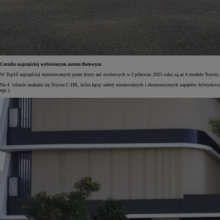
Od
105 300 zł
Corolla Hatchback
HYBRID
Corolla najczęściej wybieranym autem flotowym
W Top10 najczęściej rejestrowanych przez firmy aut osobowych w I półroczu 2025 roku są aż 4 modele Toyoty
Na 4. lokacie znalazła się Toyota C-HR, która łączy zalety niezawodnych i ekonomicznych napędów hybrydowych
egz.).