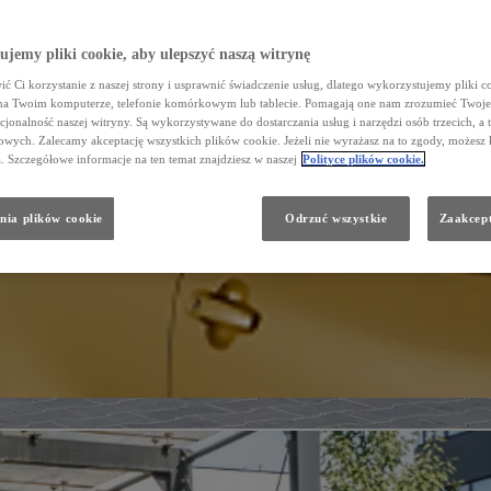
jemy pliki cookie, aby ulepszyć naszą witrynę
ć Ci korzystanie z naszej strony i usprawnić świadczenie usług, dlatego wykorzystujemy pliki co
na Twoim komputerze, telefonie komórkowym lub tablecie. Pomagają one nam zrozumieć Twoje 
cjonalność naszej witryny. Są wykorzystywane do dostarczania usług i narzędzi osób trzecich, a 
wych. Zalecamy akceptację wszystkich plików cookie. Jeżeli nie wyrażasz na to zgody, możesz 
a. Szczegółowe informacje na ten temat znajdziesz w naszej
Polityce plików cookie.
nia plików cookie
Odrzuć wszystkie
Zaakcept