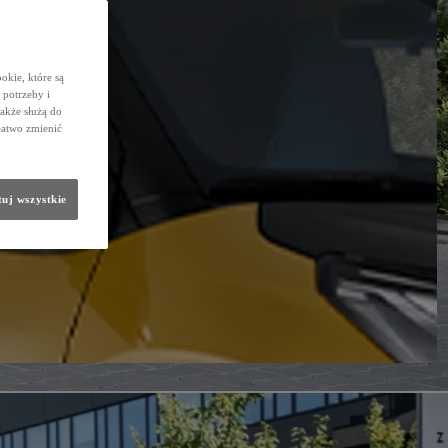
okie, które są
potrzeby i
także służą do
łatwo zmienić
uj wszystkie