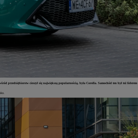
ród przedsiębiorstw cieszył się największą popularnością, była Corolla. Samochód ten był też liderem
nku.