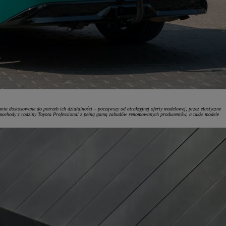
ania dostosowane do potrzeb ich działalności – począwszy od atrakcyjnej oferty modelowej, przez elastyczne
samochody z rodziny Toyota Professional z pełną gamą zabudów renomowanych producentów, a także modele