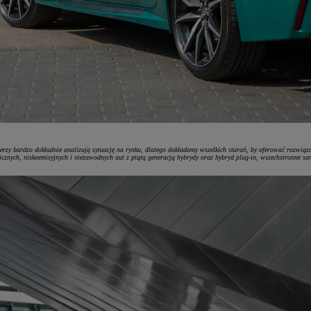
tnerzy bardzo dokładnie analizują sytuację na rynku, dlatego dokładamy wszelkich starań, by oferować rozwiąz
cznych, niskoemisyjnych i niezawodnych aut z piątą generacją hybrydy oraz hybryd plug-in, wszechstronne 