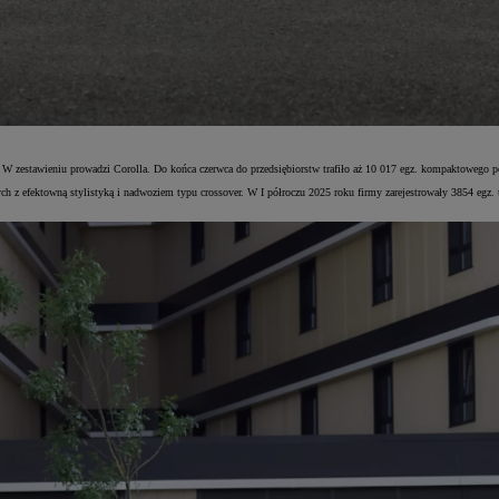
. W zestawieniu prowadzi Corolla. Do końca czerwca do przedsiębiorstw trafiło aż 10 017 egz. kompaktowego 
 z efektowną stylistyką i nadwoziem typu crossover. W I półroczu 2025 roku firmy zarejestrowały 3854 egz. te