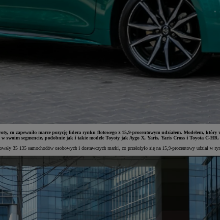
y, co zapewniło marce pozycję lidera rynku flotowego z 15,9-procentowym udziałem. Modelem, który wś
w swoim segmencie, podobnie jak i takie modele Toyoty jak Aygo X, Yaris, Yaris Cross i Toyota C-HR.
strowały 35 135 samochodów osobowych i dostawczych marki, co przełożyło się na 15,9-procentowy udział w ry