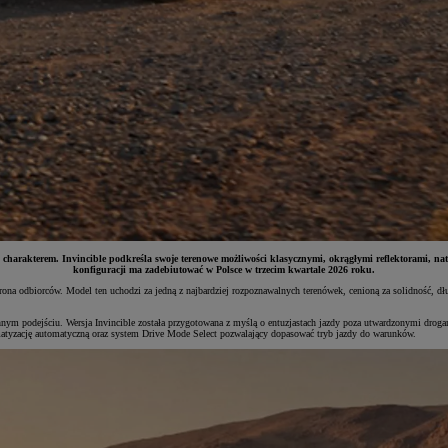
charakterem. Invincible podkreśla swoje terenowe możliwości klasycznymi, okrągłymi reflektorami, nato
konfiguracji ma zadebiutować w Polsce w trzecim kwartale 2026 roku.
grona odbiorców. Model ten uchodzi za jedną z najbardziej rozpoznawalnych terenówek, cenioną za solidność, d
ym podejściu. Wersja Invincible została przygotowana z myślą o entuzjastach jazdy poza utwardzonymi drog
matyzację automatyczną oraz system Drive Mode Select pozwalający dopasować tryb jazdy do warunków.