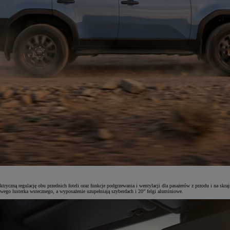
tryczną regulację obu przednich foteli oraz funkcje podgrzewania i wentylacji dla pasażerów z przodu i na sk
ego lusterka wstecznego, a wyposażenie uzupełniają szyberdach i 20” felgi aluminiowe.