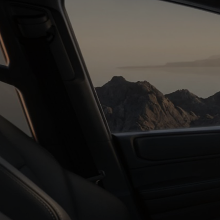
Od
105 300 zł
Corolla Hatchback
HYBRID