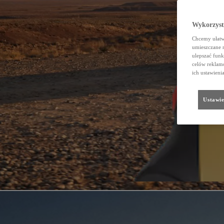
Wykorzystu
Chcemy ułatwi
umieszczane 
ulepszać funk
celów reklamo
ich ustawieni
Ustawie