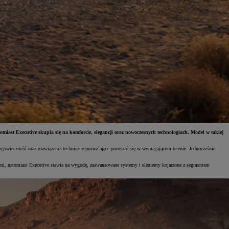
miast Executive skupia się na komforcie, elegancji oraz nowoczesnych technologiach. Model w takiej
ługowieczność oraz rozwiązania techniczne pozwalające poruszać się w wymagającym terenie. Jednocześnie
ami, natomiast Executive stawia na wygodę, zaawansowane systemy i elementy kojarzone z segmentem