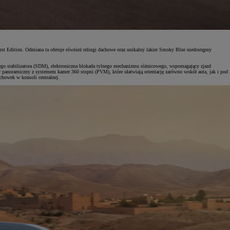
rst Edition. Odmiana ta oferuje również relingi dachowe oraz unikalny lakier Smoky Blue niedostępny
ego stabilizatora (SDM), elektroniczna blokada tylnego mechanizmu różnicowego, wspomagający zjazd
 panoramiczny z systemem kamer 360 stopni (PVM), które ułatwiają orientację zarówno wokół auta, jak i pod
chowek w konsoli centralnej.