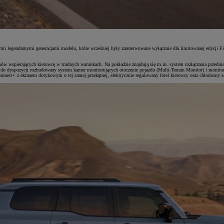
ymi legendarnymi generacjami modelu, które wcześniej były zarezerwowane wyłącznie dla limitowanej edycji Fi
ów wspierających kierowcę w trudnych warunkach. Na pokładzie znajdują się m.in. system rozłączania przedni
 do dyspozycji rozbudowany system kamer monitorujących otoczenie pojazdu (Multi-Terrain Monitor) i monitor
nect+ z ekranem dotykowym o tej samej przekątnej, elektrycznie regulowany fotel kierowcy oraz chłodzony s