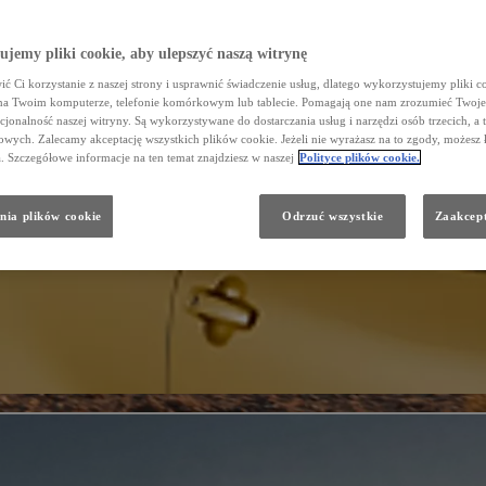
jemy pliki cookie, aby ulepszyć naszą witrynę
ć Ci korzystanie z naszej strony i usprawnić świadczenie usług, dlatego wykorzystujemy pliki co
na Twoim komputerze, telefonie komórkowym lub tablecie. Pomagają one nam zrozumieć Twoje 
cjonalność naszej witryny. Są wykorzystywane do dostarczania usług i narzędzi osób trzecich, a 
wych. Zalecamy akceptację wszystkich plików cookie. Jeżeli nie wyrażasz na to zgody, możesz 
a. Szczegółowe informacje na ten temat znajdziesz w naszej
Polityce plików cookie.
nia plików cookie
Odrzuć wszystkie
Zaakcept