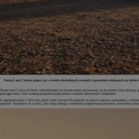
Toyota Land Cruiser pojawi się w dwóch odświeżonych wersjach wyposażenia różniących się stylem i 
Toyota Land Cruiser od blisko osiemdziesięciu lat konsekwentnie dostosowuje się do potrzeb coraz szerszego 
przyciąga osoby, które oczekują połączenia praktyczności z bardziej luksusowym charakterem.
Od
81 900 zł
W zaprezentowanej w 2024 roku gamie Land Cruisera 250 pojawiły się topowe warianty wyposażenia o odmienn
premium. Niezależnie od wyboru, obie wersje oferują w standardzie podgrzewaną kierownicę, dwustrefową kli
Yaris Cross
HYBRID