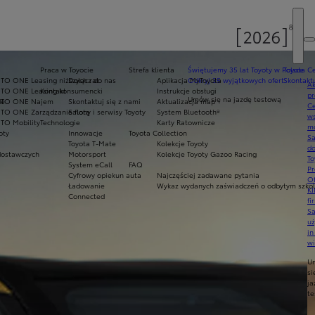
E
Praca w Toyocie
Strefa klienta
Świętujemy 35 lat Toyoty w Polsce
Toyota Ce
TO ONE Leasing niższych rat
Dołącz do nas
Aplikacja MyToyota
Odkryj 35 wyjątkowych ofert
Skontaktu
Ak
NTO ONE Leasing konsumencki
Kontakt
Instrukcje obsługi
pr
Umów się na jazdę testową
de
NTO ONE Najem
Skontaktuj się z nami
Aktualizacja map
Ce
TO ONE Zarządzanie flotą
Salony i serwisy Toyoty
System Bluetooth®
ws
TO Mobility
Technologie
Karty Ratownicze
mo
oty
Innowacje
Toyota Collection
S
Toyota T-Mate
Kolekcje Toyoty
do
ostawczych
Motorsport
Kolekcje Toyoty Gazoo Racing
To
System eCall
FAQ
Pr
Cyfrowy opiekun auta
Najczęściej zadawane pytania
Of
Ładowanie
Wykaz wydanych zaświadczeń o odbytym szkole
KI
Connected
fi
S
u
in
w
U
si
ja
te