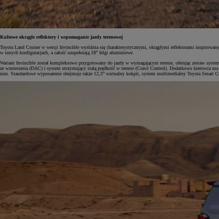
Kultowe okrągłe reflektory i wspomaganie jazdy terenowej
Toyota Land Cruiser w wersji Invincible wyróżnia się charakterystycznymi, okrągłymi reflektorami inspirowan
w innych konfiguracjach, a całość uzupełniają 18” felgi aluminiowe.
Wariant Invincible został kompleksowo przygotowany do jazdy w wymagającym terenie, oferując zestaw system
ze wzniesienia (DAC) i system utrzymujący stałą prędkość w terenie (Crawl Control). Dodatkowo kierowca ma
nim. Standardowe wyposażenie obejmuje także 12,3” wirtualny kokpit, system multimedialny Toyota Smart Con