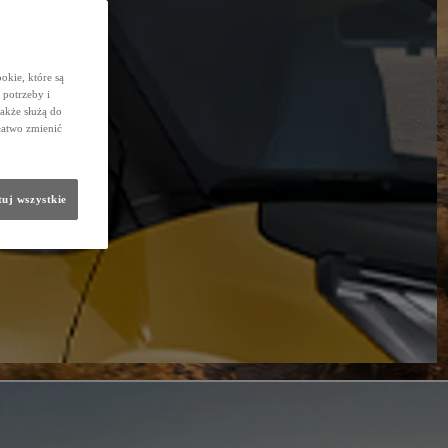
okie, które są
potrzeby i
także służą do
łatwo zmienić
uj wszystkie