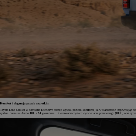
Komfort i elegancja przede wszystkim
Toyota Land Cruiser w odmianie Executive oferuje wysoki poziom komfortu już w standardzie, zapewniając elek
system Premium Audio JBL z 14 głośnikami. Kierowca korzysta z wyświetlacza przeziernego (HUD) oraz cyfrow