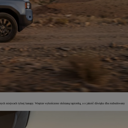
rajnych miejscach tylnej kanapy. Wnętrze wykończono skórzaną tapicerką, a o jakość dźwięku dba rozbudowany