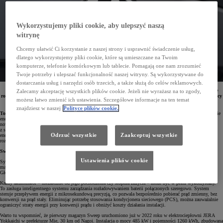
Wykorzystujemy pliki cookie, aby ulepszyć naszą
witrynę
Chcemy ułatwić Ci korzystanie z naszej strony i usprawnić świadczenie usług,
dlatego wykorzystujemy pliki cookie, które są umieszczane na Twoim
komputerze, telefonie komórkowym lub tablecie. Pomagają one nam zrozumieć
Twoje potrzeby i ulepszać funkcjonalność naszej witryny. Są wykorzystywane do
dostarczania usług i narzędzi osób trzecich, a także służą do celów reklamowych.
Toyota i Mazda rozpoczęły testy nowego systemu magazynowania energii Sweep. Jest to nowoczesne
Zalecamy akceptację wszystkich plików cookie. Jeżeli nie wyrażasz na to zgody,
rozwiązanie, które pozwala w pełni wykorzystywać pojemność zużytych baterii, niezależnie od ich mocy
możesz łatwo zmienić ich ustawienia. Szczegółowe informacje na ten temat
czy stopnia wyeksploatowania. Ogranicza to straty energii i emisję CO
2
znajdziesz w naszej
Polityce plików cookie.
Toyota Motor Corporation (TMC) oraz Mazda Motor Corporation (Mazda)
opracowują nowe technologie
energetyczne, które w przyszłości mają wzmocnić konkurencyjność przemysłu.
Rozpoczęto już testy
nowoczesnego ekosystemu baterii Sweep. Infrastruktura energetyczna Mazdy w Hiroszimie została połączona
z systemem Toyoty, który wykorzystuje zużyte akumulatory samochodowe do inteligentnego zarządzania
energią. Rozwiązanie to pozwala precyzyjnie monitorować stabilny i efektywny proces ładowania oraz
Odrzuć wszystkie
Zaakceptuj wszystkie
rozładowywania baterii.
Sweep – drugie życie dla samochodowych baterii
Ustawienia plików cookie
System magazynowania energii o nazwie Sweep stabilizuje zapotrzebowanie na energię, zapobiegając jej
marnowaniu. Opracowane przez Toyota Motor Corporation rozwiązanie pozwala korzystać z zużytych baterii.
Głównym źródłem ich pozyskania są samochody ze zelektryfikowanymi napędami.
Każdy akumulator – niezależnie od jego pochodzenia czy stopnia zużycia – może być w pełni wykorzystany.
To zasługa inteligentnego systemu zarządzania rozładowywaniem baterii połączonych szeregowo. System
steruje przepływem energii z mikrosekundową precyzją, co pozwala bezpośrednio pobierać prąd zmienny, bez
konwersji na prąd stały. Eliminując potrzebę stosowania kondycjonera sieciowego (PCS), można zauważalnie
ograniczyć straty energii przy konwersji prądu i obniżyć koszty działania instalacji.
Warto tu wspomnieć, że pierwszy magazyn Sweep uruchomiono już w 2022 roku w elektrociepłowni JERA
Yokkaichi w prefekturze Mie, 30 km od Nagoi. Instalacja o mocy 485 kW i pojemności 1260 kWh, zbudowana