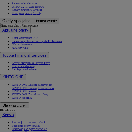
Samochody używane
Umów się na jazdę testową
Zobacz wszystkie cenniki
Konfiguruj swoją Toyotę
Oferty specjalne i Finansowanie
Oferty specjalne i Finansowanie
Aktualne oferty
Finał wyprzedaży 2025
Samochody dostawcze Toyota Professional
Oferta biznesowa
Auta używane
Toyota Financial Services
Kredyt niższych rat Toyota Easy
Kredyt standardowy
Leasing standardowy
KINTO ONE
KINTO ONE Leasing niższych rat
KINTO ONE Leasing konsumencki
KINTO ONE Najem
KINTO ONE Zarządzanie flotą
KINTO Mobility
Dla właścicieli
Dla właścicieli
Serwis
Promocje i sezonowe usługi
Pozostałe oferty serwisu
Rezerwacja wizyty w serwisie