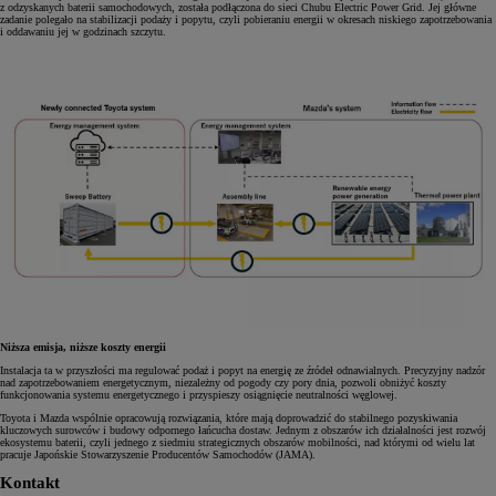
z odzyskanych baterii samochodowych, została podłączona do sieci Chubu Electric Power Grid. Jej główne
zadanie polegało na stabilizacji podaży i popytu, czyli pobieraniu energii w okresach niskiego zapotrzebowania
i oddawaniu jej w godzinach szczytu.
Niższa emisja, niższe koszty energii
Instalacja ta w przyszłości ma regulować podaż i popyt na energię ze źródeł odnawialnych. Precyzyjny nadzór
nad zapotrzebowaniem energetycznym, niezależny od pogody czy pory dnia, pozwoli obniżyć koszty
funkcjonowania systemu energetycznego i przyspieszy osiągnięcie neutralności węglowej.
Toyota i Mazda wspólnie opracowują rozwiązania, które mają doprowadzić do stabilnego pozyskiwania
kluczowych surowców i budowy odpornego łańcucha dostaw. Jednym z obszarów ich działalności jest rozwój
ekosystemu baterii, czyli jednego z siedmiu strategicznych obszarów mobilności, nad którymi od wielu lat
pracuje Japońskie Stowarzyszenie Producentów Samochodów (JAMA).
Kontakt