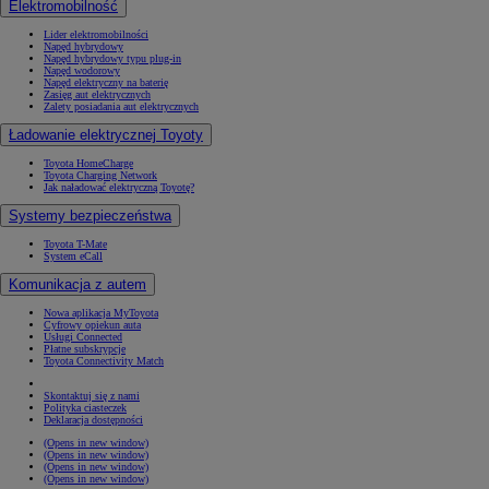
Elektromobilność
Lider elektromobilności
Napęd hybrydowy
Napęd hybrydowy typu plug-in
Napęd wodorowy
Napęd elektryczny na baterię
Zasięg aut elektrycznych
Zalety posiadania aut elektrycznych
Ładowanie elektrycznej Toyoty
Toyota HomeCharge
Toyota Charging Network
Jak naładować elektryczną Toyotę?
Systemy bezpieczeństwa
Toyota T-Mate
System eCall
Komunikacja z autem
Nowa aplikacja MyToyota
Cyfrowy opiekun auta
Usługi Connected
Płatne subskrypcje
Toyota Connectivity Match
Skontaktuj się z nami
Polityka ciasteczek
Deklaracja dostępności
(Opens in new window)
(Opens in new window)
(Opens in new window)
(Opens in new window)