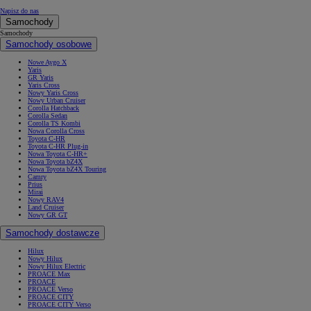
Napisz do nas
Samochody
Samochody
Samochody osobowe
Nowe Aygo X
Yaris
GR Yaris
Yaris Cross
Nowy Yaris Cross
Nowy Urban Cruiser
Corolla Hatchback
Corolla Sedan
Corolla TS Kombi
Nowa Corolla Cross
Toyota C-HR
Toyota C-HR Plug-in
Nowa Toyota C-HR+
Nowa Toyota bZ4X
Nowa Toyota bZ4X Touring
Camry
Prius
Mirai
Nowy RAV4
Land Cruiser
Nowy GR GT
Samochody dostawcze
Hilux
Nowy Hilux
Nowy Hilux Electric
PROACE Max
PROACE
PROACE Verso
PROACE CITY
PROACE CITY Verso