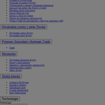
Gwarancja Toyota Relax
Pozostałe Gwarancje Toyoty
Ubezpieczenia i naprawy blacharsko-lakiernicze
Innowacyjne usługi dla Twojej wygody
Bezpłatne Akcje Serwisowe
Serwis Dobrych Cen
Serwis w ASO się opłaca
Dostęp do informacji serwisowych
Wykaz wydanych zaświadczeń o odbytym szkoleniu (pdf)
Oryginalne części i oleje Toyota
Oryginalne części Toyoty
Oryginalne oleje Toyoty
Program Sprzedaży Hurtowej Trade
Trade
Akcesoria
Oryginalne akcesoria Toyoty
Opony i koła zimowe
Zabudowy samochodów dostawczych
Zabezpieczenia i alarmy
Sklep Toyoty
Strefa klienta
Aplikacja MyToyota
Instrukcje obsługi
Aktualizacja map
System Bluetooth®
Karty Ratownicze
Technologie
Technologie