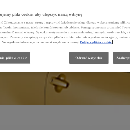
jemy pliki cookie, aby ulepszyć naszą witrynę
ć Ci korzystanie z naszej strony i usprawnić świadczenie usług, dlatego wykorzystujemy pliki co
na Twoim komputerze, telefonie komórkowym lub tablecie. Pomagają one nam zrozumieć Twoje 
cjonalność naszej witryny. Są wykorzystywane do dostarczania usług i narzędzi osób trzecich, a 
wych. Zalecamy akceptację wszystkich plików cookie. Jeżeli nie wyrażasz na to zgody, możesz 
a. Szczegółowe informacje na ten temat znajdziesz w naszej
Polityce plików cookie.
nia plików cookie
Odrzuć wszystkie
Zaakcept