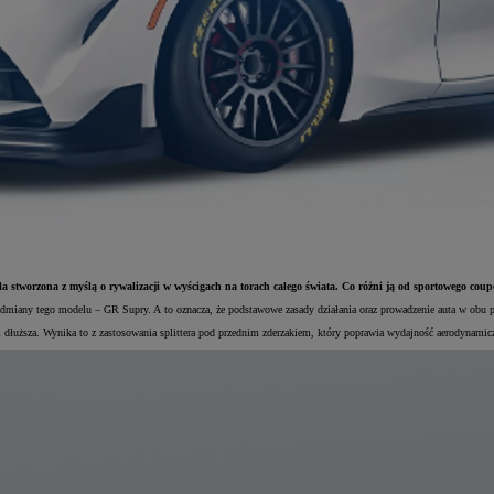
stworzona z myślą o rywalizacji w wyścigach na torach całego świata. Co różni ją od sportowego cou
ny tego modelu – GR Supry. A to oznacza, że podstawowe zasady działania oraz prowadzenie auta w obu p
dłuższa. Wynika to z zastosowania splittera pod przednim zderzakiem, który poprawia wydajność aerodynami