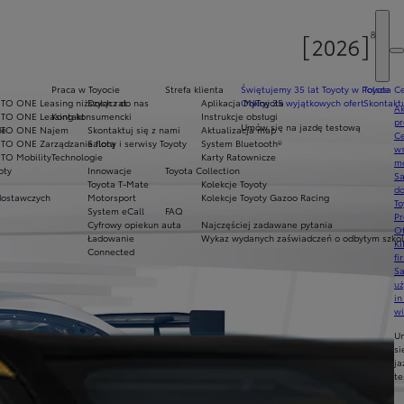
E
Praca w Toyocie
Strefa klienta
Świętujemy 35 lat Toyoty w Polsce
Toyota Ce
TO ONE Leasing niższych rat
Dołącz do nas
Aplikacja MyToyota
Odkryj 35 wyjątkowych ofert
Skontaktu
Ak
NTO ONE Leasing konsumencki
Kontakt
Instrukcje obsługi
pr
Umów się na jazdę testową
de
NTO ONE Najem
Skontaktuj się z nami
Aktualizacja map
Ce
TO ONE Zarządzanie flotą
Salony i serwisy Toyoty
System Bluetooth®
ws
TO Mobility
Technologie
Karty Ratownicze
mo
oty
Innowacje
Toyota Collection
S
Toyota T-Mate
Kolekcje Toyoty
do
ostawczych
Motorsport
Kolekcje Toyoty Gazoo Racing
To
System eCall
FAQ
Pr
Cyfrowy opiekun auta
Najczęściej zadawane pytania
Of
Ładowanie
Wykaz wydanych zaświadczeń o odbytym szkole
KI
Connected
fi
S
u
in
w
U
si
ja
te