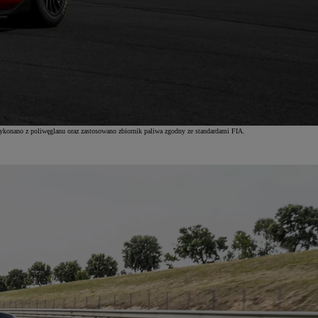
ykonano z poliwęglanu oraz zastosowano zbiornik paliwa zgodny ze standardami FIA.