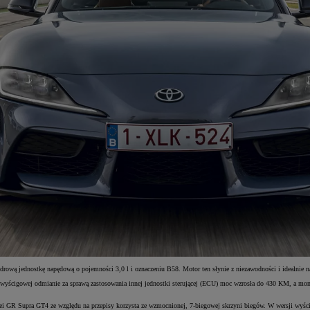
drową jednostkę napędową o pojemności 3,0 l i oznaczeniu B58. Motor ten słynie z niezawodności i idealnie n
gowej odmianie za sprawą zastosowania innej jednostki sterującej (ECU) moc wzrosła do 430 KM, a momen
olei GR Supra GT4 ze względu na przepisy korzysta ze wzmocnionej, 7-biegowej skrzyni biegów. W wersji wyś