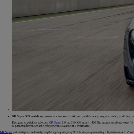
Od
105 300 zł
Corolla Hatchback
HYBRID
GR Supra GT4 została wyposażona w ten sam silnik, co i produkowany seryjnie model, czyli 6-cylin
Dostępna w polskich salonach
GR Supra
3.0 ma 340 KM mocy i 500 Nm momentu obrotowego. W wyści
w poszczególnych seriach wyścigowych (Balance of Performance).
GR Supra
jest dostępna z automatyczną 8-biegową skrzynią ZF lub skrzynią manualną o 6 przełożeniach. Z k