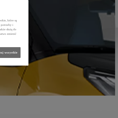
okie, które są
potrzeby i
także służą do
łatwo zmienić
uj wszystkie