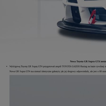
Nowa Toyota GR Supra GT4 została 
Wyścigową Toyotę GR Suprę GT4 przygotował zespół TOYOTA GAZOO Racing na bazie cywilnej odmia
Nowa GR Supra GT4 ma niemal identyczne gabaryty jak jej drogowy odpowiednik, ale jest o 80 mm 
Od
81 900 zł
Yaris Cross
HYBRID