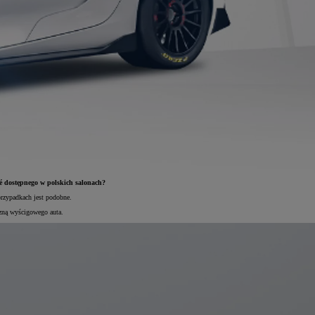
pé dostępnego w polskich salonach?
rzypadkach jest podobne.
czną wyścigowego auta.