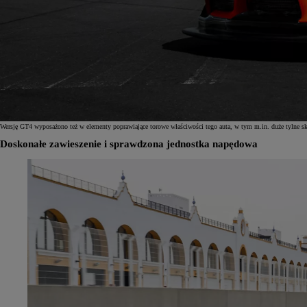
Wersję GT4 wyposażono też w elementy poprawiające torowe właściwości tego auta, w tym m.in. duże tylne s
Doskonałe zawieszenie i sprawdzona jednostka napędowa