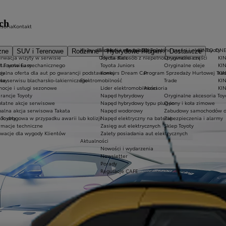
ch
esoria
Kontakt
Kluby dla dzieci i młodzieży
Ekobonus dla hybryd Toyoty
Oryginalne części i oleje Toyoty
KINTO ON
zne
SUV i Terenowe
Rodzinne
Hybrydowe Plug-in
Dostawcze
rwacja wizyty w serwisie
Oferta dla osób z niepełnosprawnościami
Toyota Kids
Oryginalne części
KIN
at Toyota Easy
rta serwisu mechanicznego
Toyota Juniors
Oryginalne oleje
KI
wy
jalna oferta dla aut po gwarancji podstawowej
Konkurs Dream Car
Program Sprzedaży Hurtowej Tra
KI
owy
ta serwisu blacharsko-lakierniczego
Elektromobilność
Trade
KIN
ocje i usługi sezonowe
Lider elektromobilności
Akcesoria
KIN
rancje Toyoty
Napęd hybrydowy
Oryginalne akcesoria Toy
łatne akcje serwisowe
Napęd hybrydowy typu plug-in
Opony i koła zimowe
alna akcja serwisowa Takata
Napęd wodorowy
Zabudowy samochodów d
 Toyoty
c drogowa w przypadku awarii lub kolizji
Napęd elektryczny na baterię
Zabezpieczenia i alarmy
rmacje techniczne
Zasięg aut elektrycznych
Sklep Toyoty
wacje dla wygody Klientów
Zalety posiadania aut elektrycznych
Aktualności
Nowości i wydarzenia
Newsletter
Porady
Regulacje CAFE