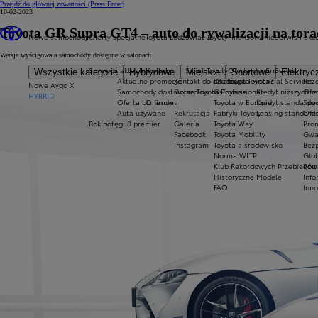
Przejdź do głównej zawartości
(Press Enter)
10-02-2023
Toyota GR Supra GT4 – auto do rywalizacji na tora
Nowe samochody
Oferty specjalne
Toyota Łódź
Świat Toyoty
Finansowanie
Serwis i akc
Wersja wyścigowa a samochody dostępne w salonach
Sprawdź aktualne oferty
Kontakt
Świat Toyoty
Oferta dla firm
Serwis
Wszystkie kategorie
Hybrydowe
Miejskie
Sportowe
Elektryc
Aktualne promocje
Kontakt do działów
Dlaczego Toyota?
Toyota Financial Services
Reze
Nowe Aygo X
Samochody dostawcze Toyota Professional
Dojazd do nas
O Toyocie
Kredyt niższych r
Ofe
HYBRID
Oferta biznesowa
O firmie
Toyota w Europie
Kredyt standardo
Spec
Auta używane
Rekrutacja
Fabryki Toyoty
Leasing standard
Ofer
Rok potęgi 8 premier
Galeria
Toyota Way
Prom
Facebook
Toyota Mobility
Gwa
Instagram
Toyota a środowisko
Bezp
Norma WLTP
Glob
Klub Rekordowych Przebiegów
Pomo
Historyczne Modele
Info
FAQ
Inno