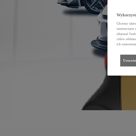
Wykorzystu
Chcemy ułatwi
umieszczane 
ulepszać funk
celów reklamo
ich ustawieni
Ustawie