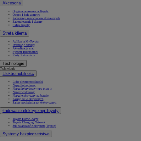
Akcesoria
Oryginalne akcesoria Toyoty
Opony i koła zimowe
Zabudowy samochodów dostawczych
Zabezpieczenia i alarmy
Sklep Toyoty
Strefa klienta
Aplikacja MyToyota
Instrukcje obsługi
Aktualizacja map
System Bluetooth®
Karty Ratownicze
Technologie
Technologie
Elektromobilność
Lider elektromobilności
Napęd hybrydowy
Napęd hybrydowy typu plug-in
Napęd wodorowy
Napęd elektryczny na baterię
Zasięg aut elektrycznych
Zalety posiadania aut elektrycznych
Ładowanie elektrycznej Toyoty
Toyota HomeCharge
Toyota Charging Network
Jak naładować elektryczną Toyotę?
Systemy bezpieczeństwa