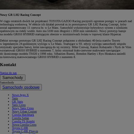
Nowy GR LH2 Racing Concept
W ciągu ostatnich dwóch lat projektanci TOYOTA GAZOO Racing poczynili ogromne postępy w pracach nad
technologią wodorową. W efekcie ich działań powstał m.in prototypowy GR LH2 Racing Concept, który
został zaprezentowany 11 czerwca br. w Le Mans. Samochód wykorzystuje hybrydowy system z silnikiem
spalinowym na ciekły wodór. Auto ma 5100 mm długości i 2050 mm szerokości. Nowy prototyp bazuje
na modelu GR010 HYBRID startującym obecnie w mistrzostwach świata w topowej klasie Hypercar.
Debiut nowego prototypu GR LH2 Racing Concept połączono z obchodami 40-lecia startów Toyoty
w legendarnym 24-godzinnym wyścigu w Le Mans. Startujące w 93. edycji wyścigu samochody zespołu
otrzymały specjalne barwy, które nawiązują do tej rocznicy. Mike Conway, Kamui Kobayashi i Nyck de Vries
wystartowali GR010 HYBRID z numerem 7, który otrzymał biało-czerwone malowanie nawiązujące
do ikonicznego modelu TS020 z 1998 roku. Sébastien Buemi, Brendon Hartley i Ryo Hirakawa zasiedli
za kierownicą matowoczarnego GR010 HYBRID z numerem 8.
Kontakt
Napisz do nas
Samochody
Samochody
Samochody osobowe
Nowe Aygo X
Yaris
GR Yaris
Yaris Cross
Nowy Yaris Cross
Nowy Urban Cruiser
Corolla Hatchback
Corolla Sedan
Corolla TS Kombi
Nowa Corolla Cross
Toyota C-HR
Toyota C-HR Plug-in