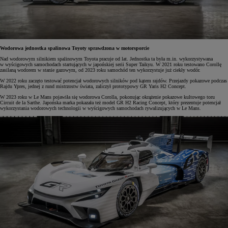
Wodorowa jednostka spalinowa Toyoty sprawdzona w motorsporcie
Nad wodorowym silnikiem spalinowym Toyota pracuje od lat. Jednostka ta była m.in. wykorzystywana
w wyścigowych samochodach startujących w japońskiej serii Super Taikyu. W 2021 roku testowano Corollę
zasilaną wodorem w stanie gazowym, od 2023 roku samochód ten wykorzystuje już ciekły wodór.
W 2022 roku zaczęto testować potencjał wodorowych silników pod kątem rajdów. Przejazdy pokazowe podczas
Rajdu Ypres, jednej z rund mistrzostw świata, zaliczył prototypowy GR Yaris H2 Concept.
W 2023 roku w Le Mans pojawiła się wodorowa Corolla, pokonując okrążenie pokazowe kultowego toru
Circuit de la Sarthe. Japońska marka pokazała też model GR H2 Racing Concept, który prezentuje potencjał
wykorzystania wodorowych technologii w wyścigowych samochodach rywalizujących w Le Mans.