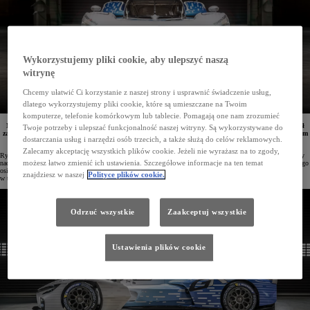
Wykorzystujemy pliki cookie, aby ulepszyć naszą
witrynę
Chcemy ułatwić Ci korzystanie z naszej strony i usprawnić świadczenie usług,
dlatego wykorzystujemy pliki cookie, które są umieszczane na Twoim
komputerze, telefonie komórkowym lub tablecie. Pomagają one nam zrozumieć
Na kultowym torze Circuit de la Sarthe w Le Mans zespół TOYOTA GAZOO Racing zaprezentował
Twoje potrzeby i ulepszać funkcjonalność naszej witryny. Są wykorzystywane do
zasilany ciekłym wodorem GR LH2 Racing Concept. Wyścigowy samochód zasilany ciekłym wodorem
dostarczania usług i narzędzi osób trzecich, a także służą do celów reklamowych.
mogli podziwiać kibice odwiedzający strefę H2 Village.
Zalecamy akceptację wszystkich plików cookie. Jeżeli nie wyrażasz na to zgody,
Rywalizacja w rajdach i wyścigach – zdaniem kierownictwa Toyoty – jest jednym z kluczowych etapów pracy
możesz łatwo zmienić ich ustawienia. Szczegółowe informacje na ten temat
nad rozwojem zaawansowanych technologii do samochodów drogowych. Koncern dąży też do jak najszybszego
osiągnięcia neutralności klimatycznej, w czym pomóc ma m.in. upowszechnienie wykorzystania wodoru
znajdziesz w naszej
Polityce plików cookie.
w transporcie.
Odrzuć wszystkie
Zaakceptuj wszystkie
Ustawienia plików cookie