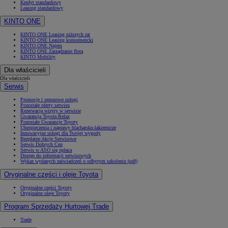
Kredyt standardowy
Leasing standardowy
KINTO ONE
KINTO ONE Leasing niższych rat
KINTO ONE Leasing konsumencki
KINTO ONE Najem
KINTO ONE Zarządzanie flotą
KINTO Mobility
Dla właścicieli
Dla właścicieli
Serwis
Promocje i sezonowe usługi
Pozostałe oferty serwisu
Rezerwacja wizyty w serwisie
Gwarancja Toyota Relax
Pozostałe Gwarancje Toyoty
Ubezpieczenia i naprawy blacharsko-lakiernicze
Innowacyjne usługi dla Twojej wygody
Bezpłatne Akcje Serwisowe
Serwis Dobrych Cen
Serwis w ASO się opłaca
Dostęp do informacji serwisowych
Wykaz wydanych zaświadczeń o odbytym szkoleniu (pdf)
Oryginalne części i oleje Toyota
Oryginalne części Toyoty
Oryginalne oleje Toyoty
Program Sprzedaży Hurtowej Trade
Trade