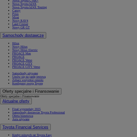
Nowa Toyota C-HR+
Nowa Toyota bZ4X
Nowa Toyota bZ4X Touring
Camry
Prius
Mirai
Nowy RAV4
Land Cruiser
Nowy GR GT
Samochody dostawcze
Hilux
Nowy Hilux
Nowy Hilux Electric
PROACE Max
PROACE
PROACE Verso
PROACE CITY
PROACE CITY Verso
Samochody używane
Umów się na jazdę testową
Zobacz wszystkie cenniki
Konfiguruj swoją Toyotę
Oferty specjalne i Finansowanie
Oferty specjalne i Finansowanie
Aktualne oferty
Finał wyprzedaży 2025
Samochody dostawcze Toyota Professional
Oferta biznesowa
Auta używane
Toyota Financial Services
Kredyt niższych rat Toyota Easy