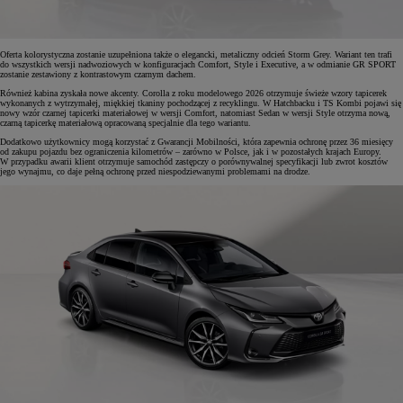
Oferta kolorystyczna zostanie uzupełniona także o elegancki, metaliczny odcień Storm Grey. Wariant ten trafi
do wszystkich wersji nadwoziowych w konfiguracjach Comfort, Style i Executive, a w odmianie GR SPORT
zostanie zestawiony z kontrastowym czarnym dachem.
Również kabina zyskała nowe akcenty. Corolla z roku modelowego 2026 otrzymuje świeże wzory tapicerek
wykonanych z wytrzymałej, miękkiej tkaniny pochodzącej z recyklingu. W Hatchbacku i TS Kombi pojawi się
nowy wzór czarnej tapicerki materiałowej w wersji Comfort, natomiast Sedan w wersji Style otrzyma nową,
czarną tapicerkę materiałową opracowaną specjalnie dla tego wariantu.
Dodatkowo użytkownicy mogą korzystać z Gwarancji Mobilności, która zapewnia ochronę przez 36 miesięcy
od zakupu pojazdu bez ograniczenia kilometrów – zarówno w Polsce, jak i w pozostałych krajach Europy.
W przypadku awarii klient otrzymuje samochód zastępczy o porównywalnej specyfikacji lub zwrot kosztów
jego wynajmu, co daje pełną ochronę przed niespodziewanymi problemami na drodze.