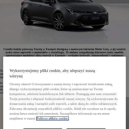
Corolla będzie pierwszą Toyotą w Europie dostępną z matowym lakierem Matte Grey, a jej wnętrze
zyska nowe tapicerki z materiałów z recyklingu. Te zmiany uzupełniają kluczowe cechy modelu
zapewniające modelowi silną pozycję w Europie – wydajne hybrydy, niezawodność i codzienny
komfort,. Wersje Hatchback i TS Kombi powstają w Wielkiej Brytanii, a Sedan w Turcji.
Wykorzystujemy pliki cookie, aby ulepszyć naszą
Toyota Corolla od lat odgrywa kluczową rolę w europejskiej ofercie marki, wyznaczając standardy dla
samochodów tworzonych na tutejszy rynek. To również globalny bestseller – na przestrzeni 12 generacji
witrynę
sprzedano już ponad 50 milionów egzemplarzy, czyniąc ten model najchętniej wybieranym autem świata.
W Polsce ten kompakt nieprzerwanie zajmuje pierwsze miejsce sprzedaży od 2021 roku, zdobywając uznanie
Chcemy ułatwić Ci korzystanie z naszej strony i usprawnić świadczenie usług,
zarówno kierowców prywatnych, jak i flotowych. Corolla znana jest z wysokiej jakości wykonania,
dlatego wykorzystujemy pliki cookie, które są umieszczane na Twoim
długowieczności i niezawodności, a także z dynamicznych, oszczędnych napędów hybrydowych oraz
wszechstronności, która sprawdza się w codziennym użytkowaniu.
komputerze, telefonie komórkowym lub tablecie. Pomagają one nam zrozumieć
Twoje potrzeby i ulepszać funkcjonalność naszej witryny. Są wykorzystywane do
dostarczania usług i narzędzi osób trzecich, a także służą do celów reklamowych.
Zalecamy akceptację wszystkich plików cookie. Jeżeli nie wyrażasz na to zgody,
możesz łatwo zmienić ich ustawienia. Szczegółowe informacje na ten temat
znajdziesz w naszej
Polityce plików cookie.