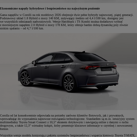
Ekonomiczne napędy hybrydowe i bezpieczeństwo na najwyższym poziomie
Gama napędów w Corolli na rok modelowy 2026 obejmuje dwie pełne hybrydy najnowszej, piątej generacji.
Podstawowy układ 1.8 Hybrid o mocy 140 KM, zużywający średnio od 4,4 l/100 km, dostępny jest
we wszystkich odmianach nadwoziowych. Wersje Hatchback i TS Kombi można dodatkowo wybrać
z mocniejszym napędem 2.0 Hybrid o mocy 178 KM, który oferuje bardzo dobrą dynamikę przy równie
niskim spalaniu – od 4,7 l/100 km.
Corolla od lat konsekwentnie odpowiada na potrzeby zarówno klientów flotowych, jak i prywatnych,
wprowadzając do wyposażenia najnowsze rozwiązania technologiczne. Standardem są m.in. intuicyjny system
multimedialny Toyota Smart Connect z 10,5" ekranem dotykowym i nawigacją online z danymi o ruchu
drogowym, a także 12,3" wirtualny kokpit, który prezentuje kluczowe informacje w czytelnej i nowoczesnej
formie.
Wszystkie wersje modelu korzystają z pakietu systemów bezpieczeństwa i wsparcia kierowcy Toyota T-MATE,