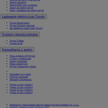
Napęd wodorowy
Napęd elektryczny na baterię
Zasięg aut elektrycznych
Zalety posiadania aut elektrycznych
Ładowanie elektrycznej Toyoty
Toyota HomeCharge
Toyota Charging Network
Jak naładować elektryczną Toyotę?
Systemy bezpieczeństwa
Toyota T-Mate
System eCall
Komunikacja z autem
Nowa aplikacja MyToyota
Cyfrowy opiekun auta
Usługi Connected
Płatne subskrypcje
Toyota Connectivity Match
Skontaktuj się z nami
Polityka ciasteczek
Deklaracja dostępności
(Opens in new window)
(Opens in new window)
(Opens in new window)
(Opens in new window)
Informacja o przetwarzaniu danych osobowych Auto Podlasie Sp. z o.o.
Strategia podatkowa Auto Podlasie 2020