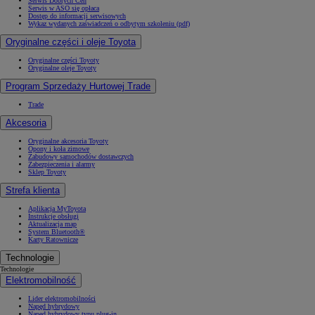
Serwis Dobrych Cen
Serwis w ASO się opłaca
Dostęp do informacji serwisowych
Wykaz wydanych zaświadczeń o odbytym szkoleniu (pdf)
Oryginalne części i oleje Toyota
Oryginalne części Toyoty
Oryginalne oleje Toyoty
Program Sprzedaży Hurtowej Trade
Trade
Akcesoria
Oryginalne akcesoria Toyoty
Opony i koła zimowe
Zabudowy samochodów dostawczych
Zabezpieczenia i alarmy
Sklep Toyoty
Strefa klienta
Aplikacja MyToyota
Instrukcje obsługi
Aktualizacja map
System Bluetooth®
Karty Ratownicze
Technologie
Technologie
Elektromobilność
Lider elektromobilności
Napęd hybrydowy
Napęd hybrydowy typu plug-in