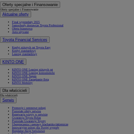
Oferty specjalne i Finansowanie
Oferty specjalne i Finansowanie
Aktualne oferty
Finał wyprzedaży 2025
Samochody dostawcze Toyota Professional
Oferta biznesowa
Auta używane
Toyota Financial Services
Kredyt niższych rat Toyota Easy
Kredyt standardowy
Leasing standardowy
KINTO ONE
KINTO ONE Leasing niższych rat
KINTO ONE Leasing konsumencki
KINTO ONE Najem
KINTO ONE Zarządzanie flotą
KINTO Mobility
Dla właścicieli
Dla właścicieli
Serwis
Promocje i sezonowe usługi
Pozostałe oferty serwisu
Rezerwacja wizyty w serwisie
Gwarancja Toyota Relax
Pozostałe Gwarancje Toyoty
Ubezpieczenia i naprawy blacharsko-lakiernicze
Innowacyjne usługi dla Twojej wygody
Bezpłatne Akcje Serwisowe