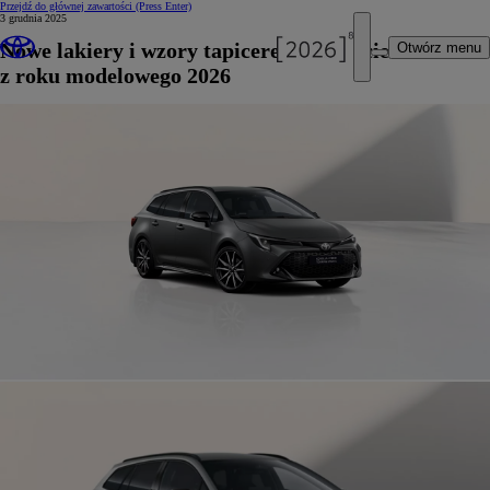
Przejdź do głównej zawartości
(Press Enter)
3 grudnia 2025
Nowe lakiery i wzory tapicerek w Toyocie Corolli
Otwórz menu
z roku modelowego 2026