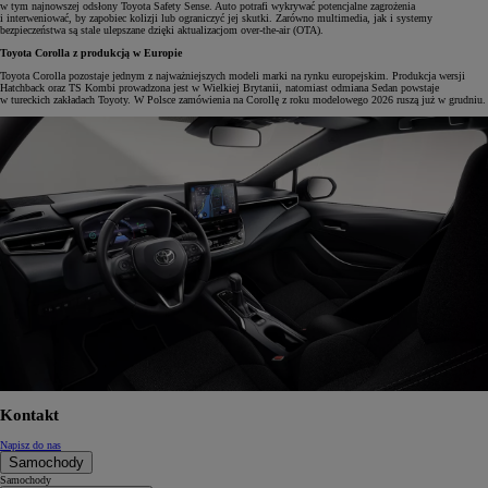
w tym najnowszej odsłony Toyota Safety Sense. Auto potrafi wykrywać potencjalne zagrożenia
i interweniować, by zapobiec kolizji lub ograniczyć jej skutki. Zarówno multimedia, jak i systemy
bezpieczeństwa są stale ulepszane dzięki aktualizacjom over-the-air (OTA).
Toyota Corolla z produkcją w Europie
Toyota Corolla pozostaje jednym z najważniejszych modeli marki na rynku europejskim. Produkcja wersji
Hatchback oraz TS Kombi prowadzona jest w Wielkiej Brytanii, natomiast odmiana Sedan powstaje
w tureckich zakładach Toyoty. W Polsce zamówienia na Corollę z roku modelowego 2026 ruszą już w grudniu.
Kontakt
Napisz do nas
Samochody
Samochody