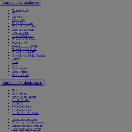
Samochody osobowe
Nowe Aygo X
Yaris
GR Yaris
Yaris Cross
Nowy Yaris Cross
Nowy Urban Cruiser
Corolla Hatchback
Corolla Sedan
Corolla TS Kombi
Nowa Corolla Cross
Toyota C-HR
Toyota C-HR Plug-in
Nowa Toyota C-HR+
Nowa Toyota bZ4X
Nowa Toyota bZ4X Touring
Camry
Prius
Mirai
Nowy RAV4
Land Cruiser
Nowy GR GT
Samochody dostawcze
Hilux
Nowy Hilux
Nowy Hilux Electric
PROACE Max
PROACE
PROACE Verso
PROACE CITY
PROACE CITY Verso
Samochody używane
Umów się na jazdę testową
Zobacz wszystkie cenniki
Konfiguruj swoją Toyotę