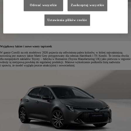
Odrzuć wszystkie
Zaakceptuj wszystkie
Ustawienia plików cookie
Wyjątkowy lakier i nowe wzory tapicerek
W gamie Corolli na rok modelowy 2026 pojawia się odświeżona paleta kolorów, w której najważniejszą
nowością jest matowy lakier Matte Grey przygotowany dla odmian Hatchback i TS Kombi. To istotna chwila
dla europejskich zakładów Toyoty – fabryka w Burnaston (Toyota Manufacturing UK) jako pierwsza w regionie
wdroży tę nietypową powłokę do regularnej produkcji. Matowe wykończenie podkreśla linię nadwozia
i sprawia, że model wygląda jeszcze atrakcyjniej i nowocześniej.