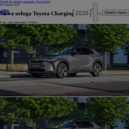
Przejdź do głównej zawartości
(Press Enter)
19 sierpnia 2024
Nowa usługa Toyota Charging Network
Otwórz menu
6 tys. stacji ładowania w Polsce