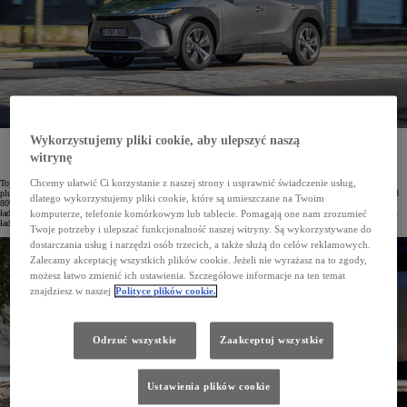
Wykorzystujemy pliki cookie, aby ulepszyć naszą
Toyota wprowadziła nową usługę Toyota Charging Network. Jest ona dedykowana użytkownikom
samochodów elektrycznych oraz hybryd typu plug-in. Umożliwia korzystanie z blisko 6 tys. stacji
witrynę
ładowania w Polsce przy pomocy jednej aplikacji MyToyota.
Chcemy ułatwić Ci korzystanie z naszej strony i usprawnić świadczenie usług,
Toyota dąży do zapewnienia jak największego komfortu użytkownikom aut elektrycznych oraz hybryd typu
plug-in. Z myślą o nich uruchomiła nową usługę –Toyota Charging Network. Zapewnia ona dostęp do ponad
dlatego wykorzystujemy pliki cookie, które są umieszczane na Twoim
80% publicznych stacji ładowania w Polsce należących do największych sieci. Jest to blisko 6 tys. punktów
ładowania w naszym kraju. Co więcej, Toyota Charging Network umożliwia też korzystanie z ponad 755 tys.
komputerze, telefonie komórkowym lub tablecie. Pomagają one nam zrozumieć
ładowarek w 20 państwach Europy. Liczba stacji objętych usługą stale rośnie.
Twoje potrzeby i ulepszać funkcjonalność naszej witryny. Są wykorzystywane do
dostarczania usług i narzędzi osób trzecich, a także służą do celów reklamowych.
Zalecamy akceptację wszystkich plików cookie. Jeżeli nie wyrażasz na to zgody,
możesz łatwo zmienić ich ustawienia. Szczegółowe informacje na ten temat
znajdziesz w naszej
Polityce plików cookie.
Odrzuć wszystkie
Zaakceptuj wszystkie
Ustawienia plików cookie