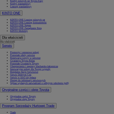
Kredyt niższych rat Toyota Easy
Kredyt standardowy
Leasing standardowy
KINTO ONE
KINTO ONE Leasing niższych rat
KINTO ONE Leasing konsumencki
KINTO ONE Najem
KINTO ONE Zarządzanie flotą
KINTO Mobility
Dla właścicieli
Dla właścicieli
Serwis
Promocje i sezonowe usługi
Pozostałe oferty serwisu
Rezerwacja wizyty w serwisie
Gwarancja Toyota Relax
Pozostałe Gwarancje Toyoty
Ubezpieczenia i naprawy blacharsko-lakiernicze
Innowacyjne usługi dla Twojej wygody
Bezpłatne Akcje Serwisowe
Serwis Dobrych Cen
Serwis w ASO się opłaca
Dostęp do informacji serwisowych
Wykaz wydanych zaświadczeń o odbytym szkoleniu (pdf)
Oryginalne części i oleje Toyota
Oryginalne części Toyoty
Oryginalne oleje Toyoty
Program Sprzedaży Hurtowej Trade
Trade