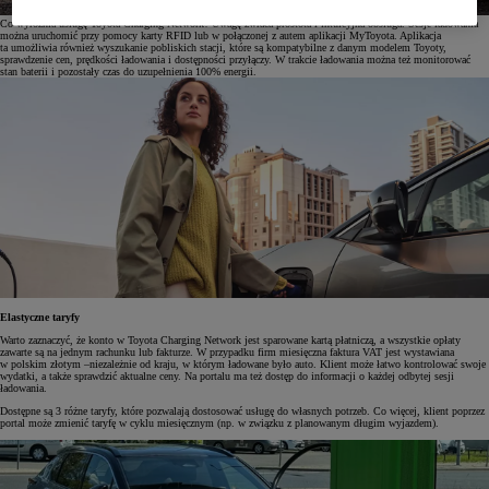
Co wyróżnia usługę Toyota Charging Network? Uwagę zwraca prostota i intuicyjna obsługa. Sesje ładowania
można uruchomić przy pomocy karty RFID lub w połączonej z autem aplikacji MyToyota. Aplikacja
ta umożliwia również wyszukanie pobliskich stacji, które są kompatybilne z danym modelem Toyoty,
sprawdzenie cen, prędkości ładowania i dostępności przyłączy. W trakcie ładowania można też monitorować
stan baterii i pozostały czas do uzupełnienia 100% energii.
Elastyczne taryfy
Warto zaznaczyć, że konto w Toyota Charging Network jest sparowane kartą płatniczą, a wszystkie opłaty
zawarte są na jednym rachunku lub fakturze. W przypadku firm miesięczna faktura VAT jest wystawiana
w polskim złotym –niezależnie od kraju, w którym ładowane było auto. Klient może łatwo kontrolować swoje
wydatki, a także sprawdzić aktualne ceny. Na portalu ma też dostęp do informacji o każdej odbytej sesji
ładowania.
Dostępne są 3 różne taryfy, które pozwalają dostosować usługę do własnych potrzeb. Co więcej, klient poprzez
portal może zmienić taryfę w cyklu miesięcznym (np. w związku z planowanym długim wyjazdem).