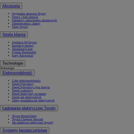
Akcesoria
Oryginalne akcesoria Toyoty
Opony i koła zimowe
Zabudowy samochodów dostawczych
Zabezpieczenia i alarmy
Sklep Toyoty
Strefa klienta
Aplikacja MyToyota
Instrukcje obsługi
Aktualizacja map
System Bluetooth®
Karty Ratownicze
Technologie
Technologie
Elektromobilność
Lider elektromobilności
Napęd hybrydowy
Napęd hybrydowy typu plug-in
Napęd wodorowy
Napęd elektryczny na baterię
Zasięg aut elektrycznych
Zalety posiadania aut elektrycznych
Ładowanie elektrycznej Toyoty
Toyota HomeCharge
Toyota Charging Network
Jak naładować elektryczną Toyotę?
Systemy bezpieczeństwa