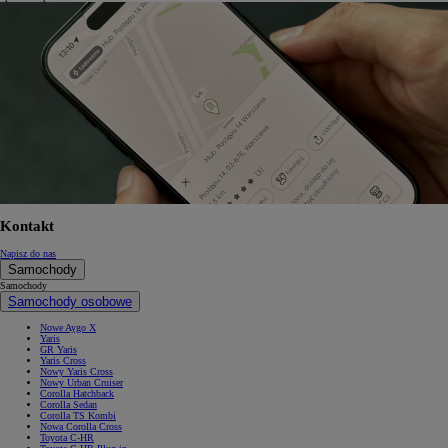
Kontakt
Napisz do nas
Samochody
Samochody
Samochody osobowe
Nowe Aygo X
Yaris
GR Yaris
Yaris Cross
Nowy Yaris Cross
Nowy Urban Cruiser
Corolla Hatchback
Corolla Sedan
Corolla TS Kombi
Nowa Corolla Cross
Toyota C-HR