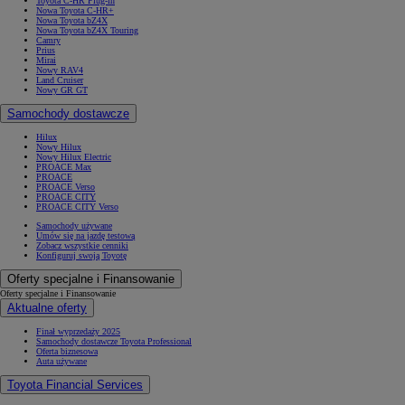
Toyota C-HR Plug-in
Nowa Toyota C-HR+
Nowa Toyota bZ4X
Nowa Toyota bZ4X Touring
Camry
Prius
Mirai
Nowy RAV4
Land Cruiser
Nowy GR GT
Samochody dostawcze
Hilux
Nowy Hilux
Nowy Hilux Electric
PROACE Max
PROACE
PROACE Verso
PROACE CITY
PROACE CITY Verso
Samochody używane
Umów się na jazdę testową
Zobacz wszystkie cenniki
Konfiguruj swoją Toyotę
Oferty specjalne i Finansowanie
Oferty specjalne i Finansowanie
Aktualne oferty
Finał wyprzedaży 2025
Samochody dostawcze Toyota Professional
Oferta biznesowa
Auta używane
Toyota Financial Services