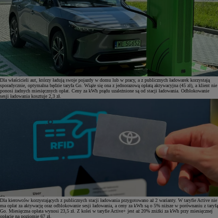
Dla właścicieli aut, którzy ładują swoje pojazdy w domu lub w pracy, a z publicznych ładowarek korzystają
sporadycznie, optymalna będzie taryfa Go. Wiąże się ona z jednorazową opłatą aktywacyjna (45 zł), a klient nie
ponosi żadnych miesięcznych opłat. Ceny za kWh prądu uzależnione są od stacji ładowania. Odblokowanie
sesji ładowania kosztuje 2,3 zł.
Dla kierowców korzystających z publicznych stacji ładowania przygotowano aż 2 warianty. W taryfie Active nie
ma opłat za aktywację oraz odblokowanie sesji ładowania, a ceny za kWh są o 5% niższe w porównaniu z taryfą
Go. Miesięczna opłata wynosi 23,5 zł. Z kolei w taryfie Active+ jest aż 20% zniżki za kWh przy miesięcznej
opłacie na poziomie 67 zł.