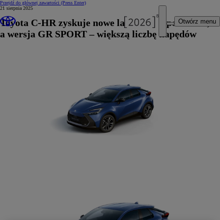
Przejdź do głównej zawartości
(Press Enter)
21 sierpnia 2025
Toyota C-HR zyskuje nowe lakiery i wyposażenie,
Otwórz menu
a wersja GR SPORT – większą liczbę napędów