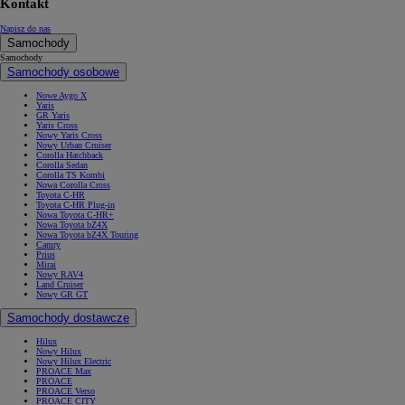
Kontakt
Napisz do nas
Samochody
Samochody
Samochody osobowe
Nowe Aygo X
Yaris
GR Yaris
Yaris Cross
Nowy Yaris Cross
Nowy Urban Cruiser
Corolla Hatchback
Corolla Sedan
Corolla TS Kombi
Nowa Corolla Cross
Toyota C-HR
Toyota C-HR Plug-in
Nowa Toyota C-HR+
Nowa Toyota bZ4X
Nowa Toyota bZ4X Touring
Camry
Prius
Mirai
Nowy RAV4
Land Cruiser
Nowy GR GT
Samochody dostawcze
Hilux
Nowy Hilux
Nowy Hilux Electric
PROACE Max
PROACE
PROACE Verso
PROACE CITY