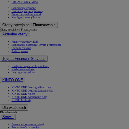
PROACE CITY Verso
Samochody używane
Umów się na jazdę testową
Zobacz wszystkie cenniki
Konfiguruj swoją Toyotę
Oferty specjalne i Finansowanie
Oferty specjalne i Finansowanie
Aktualne oferty
Finał wyprzedaży 2025
Samochody dostawcze Toyota Professional
Oferta biznesowa
Auta używane
Toyota Financial Services
Kredyt niższych rat Toyota Easy
Kredyt standardowy
Leasing standardowy
KINTO ONE
KINTO ONE Leasing niższych rat
KINTO ONE Leasing konsumencki
KINTO ONE Najem
KINTO ONE Zarządzanie flotą
KINTO Mobility
Dla właścicieli
Dla właścicieli
Serwis
Promocje i sezonowe usługi
Pozostałe oferty serwisu