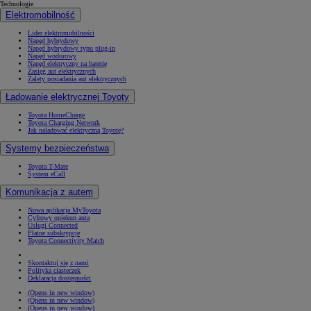
Technologie
Elektromobilność
Lider elektromobilności
Napęd hybrydowy
Napęd hybrydowy typu plug-in
Napęd wodorowy
Napęd elektryczny na baterię
Zasięg aut elektrycznych
Zalety posiadania aut elektrycznych
Ładowanie elektrycznej Toyoty
Toyota HomeCharge
Toyota Charging Network
Jak naładować elektryczną Toyotę?
Systemy bezpieczeństwa
Toyota T-Mate
System eCall
Komunikacja z autem
Nowa aplikacja MyToyota
Cyfrowy opiekun auta
Usługi Connected
Płatne subskrypcje
Toyota Connectivity Match
Skontaktuj się z nami
Polityka ciasteczek
Deklaracja dostępności
(Opens in new window)
(Opens in new window)
(Opens in new window)