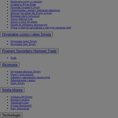
Rezerwacja wizyty w serwisie
Gwarancja Toyota Relax
Pozostałe Gwarancje Toyoty
Ubezpieczenia i naprawy blacharsko-lakiernicze
Innowacyjne usługi dla Twojej wygody
Bezpłatne Akcje Serwisowe
Serwis Dobrych Cen
Serwis w ASO się opłaca
Dostęp do informacji serwisowych
Wykaz wydanych zaświadczeń o odbytym szkoleniu (pdf)
Oryginalne części i oleje Toyota
Oryginalne części Toyoty
Oryginalne oleje Toyoty
Program Sprzedaży Hurtowej Trade
Trade
Akcesoria
Oryginalne akcesoria Toyoty
Opony i koła zimowe
Zabudowy samochodów dostawczych
Zabezpieczenia i alarmy
Sklep Toyoty
Strefa klienta
Aplikacja MyToyota
Instrukcje obsługi
Aktualizacja map
System Bluetooth®
Karty Ratownicze
Technologie