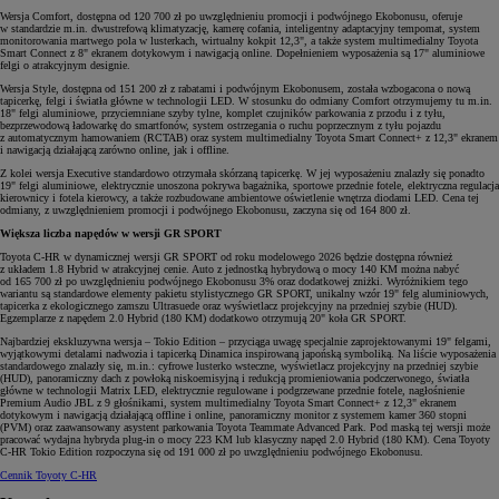
Wersja Comfort, dostępna od 120 700 zł po uwzględnieniu promocji i podwójnego Ekobonusu, oferuje
w standardzie m.in. dwustrefową klimatyzację, kamerę cofania, inteligentny adaptacyjny tempomat, system
monitorowania martwego pola w lusterkach, wirtualny kokpit 12,3", a także system multimedialny Toyota
Smart Connect z 8" ekranem dotykowym i nawigacją online. Dopełnieniem wyposażenia są 17" aluminiowe
felgi o atrakcyjnym designie.
Wersja Style, dostępna od 151 200 zł z rabatami i podwójnym Ekobonusem, została wzbogacona o nową
tapicerkę, felgi i światła główne w technologii LED. W stosunku do odmiany Comfort otrzymujemy tu m.in.
18" felgi aluminiowe, przyciemniane szyby tylne, komplet czujników parkowania z przodu i z tyłu,
bezprzewodową ładowarkę do smartfonów, system ostrzegania o ruchu poprzecznym z tyłu pojazdu
z automatycznym hamowaniem (RCTAB) oraz system multimedialny Toyota Smart Connect+ z 12,3" ekranem
i nawigacją działającą zarówno online, jak i offline.
Z kolei wersja Executive standardowo otrzymała skórzaną tapicerkę. W jej wyposażeniu znalazły się ponadto
19" felgi aluminiowe, elektrycznie unoszona pokrywa bagażnika, sportowe przednie fotele, elektryczna regulacja
kierownicy i fotela kierowcy, a także rozbudowane ambientowe oświetlenie wnętrza diodami LED. Cena tej
odmiany, z uwzględnieniem promocji i podwójnego Ekobonusu, zaczyna się od 164 800 zł.
Większa liczba napędów w wersji GR SPORT
Toyota C-HR w dynamicznej wersji GR SPORT od roku modelowego 2026 będzie dostępna również
z układem 1.8 Hybrid w atrakcyjnej cenie. Auto z jednostką hybrydową o mocy 140 KM można nabyć
od 165 700 zł po uwzględnieniu podwójnego Ekobonusu 3% oraz dodatkowej zniżki. Wyróżnikiem tego
wariantu są standardowe elementy pakietu stylistycznego GR SPORT, unikalny wzór 19" felg aluminiowych,
tapicerka z ekologicznego zamszu Ultrasuede oraz wyświetlacz projekcyjny na przedniej szybie (HUD).
Egzemplarze z napędem 2.0 Hybrid (180 KM) dodatkowo otrzymują 20" koła GR SPORT.
Najbardziej ekskluzywna wersja – Tokio Edition – przyciąga uwagę specjalnie zaprojektowanymi 19" felgami,
wyjątkowymi detalami nadwozia i tapicerką Dinamica inspirowaną japońską symboliką. Na liście wyposażenia
standardowego znalazły się, m.in.: cyfrowe lusterko wsteczne, wyświetlacz projekcyjny na przedniej szybie
(HUD), panoramiczny dach z powłoką niskoemisyjną i redukcją promieniowania podczerwonego, światła
główne w technologii Matrix LED, elektrycznie regulowane i podgrzewane przednie fotele, nagłośnienie
Premium Audio JBL z 9 głośnikami, system multimedialny Toyota Smart Connect+ z 12,3" ekranem
dotykowym i nawigacją działającą offline i online, panoramiczny monitor z systemem kamer 360 stopni
(PVM) oraz zaawansowany asystent parkowania Toyota Teammate Advanced Park. Pod maską tej wersji może
pracować wydajna hybryda plug-in o mocy 223 KM lub klasyczny napęd 2.0 Hybrid (180 KM). Cena Toyoty
C-HR Tokio Edition rozpoczyna się od 191 000 zł po uwzględnieniu podwójnego Ekobonusu.
Cennik Toyoty C-HR