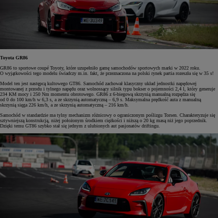
Toyota GR86
GR86 to sportowe coupé Toyoty, które uzupełniło gamę samochodów sportowych marki w 2022 roku.
O wyjątkowości tego modelu świadczy m.in. fakt, że przeznaczona na polski rynek partia rozeszła się w 35 s!
Model ten jest następcą kultowego GT86. Samochód zachował klasyczny układ jednostki napędowej
montowanej z przodu i tylnego napędu oraz wolnossący silnik typu bokser o pojemności 2,4 l, który generuje
234 KM mocy i 250 Nm momentu obrotowego. GR86 z 6-biegową skrzynią manualną rozpędza się
od 0 do 100 km/h w 6,3 s, a ze skrzynią automatyczną – 6,9 s. Maksymalna prędkość auta z manualną
skrzynią sięga 226 km/h, a ze skrzynią automatyczną – 216 km/h.
Samochód w standardzie ma tylny mechanizm różnicowy o ograniczonym poślizgu Torsen. Charakteryzuje się
sztywniejszą konstrukcją, niżej położonym środkiem ciężkości i niższą o 20 kg masą niż jego poprzednik.
Dzięki temu GT86 szybko stał się jednym z ulubionych aut pasjonatów driftingu.