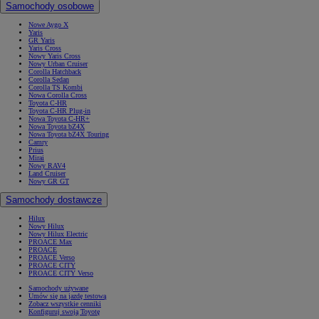
Samochody osobowe
Nowe Aygo X
Yaris
GR Yaris
Yaris Cross
Nowy Yaris Cross
Nowy Urban Cruiser
Corolla Hatchback
Corolla Sedan
Corolla TS Kombi
Nowa Corolla Cross
Toyota C-HR
Toyota C-HR Plug-in
Nowa Toyota C-HR+
Nowa Toyota bZ4X
Nowa Toyota bZ4X Touring
Camry
Prius
Mirai
Nowy RAV4
Land Cruiser
Nowy GR GT
Samochody dostawcze
Hilux
Nowy Hilux
Nowy Hilux Electric
PROACE Max
PROACE
PROACE Verso
PROACE CITY
PROACE CITY Verso
Samochody używane
Umów się na jazdę testową
Zobacz wszystkie cenniki
Konfiguruj swoją Toyotę