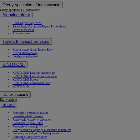
Oferty specjalne i Finansowanie
Oferty specjalne i Finansowanie
Aktualne oferty
Finał wyprzedaży 2025
Samochody dostawcze Toyota Professional
Oferta biznesowa
Auta używane
Toyota Financial Services
Kredyt niższych rat Toyota Easy
Kredyt standardowy
Leasing standardowy
KINTO ONE
KINTO ONE Leasing niższych rat
KINTO ONE Leasing konsumencki
KINTO ONE Najem
KINTO ONE Zarządzanie flotą
KINTO Mobility
Dla właścicieli
Dla właścicieli
Serwis
Promocje i sezonowe usługi
Pozostałe oferty serwisu
Rezerwacja wizyty w serwisie
Gwarancja Toyota Relax
Pozostałe Gwarancje Toyoty
Ubezpieczenia i naprawy blacharsko-lakiernicze
Innowacyjne usługi dla Twojej wygody
Bezpłatne Akcje Serwisowe