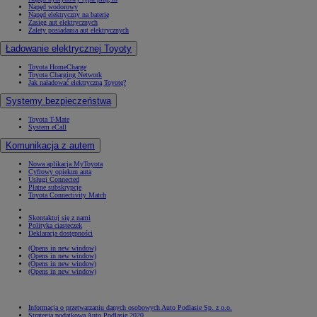
Napęd wodorowy
Napęd elektryczny na baterię
Zasięg aut elektrycznych
Zalety posiadania aut elektrycznych
Ładowanie elektrycznej Toyoty
Toyota HomeCharge
Toyota Charging Network
Jak naładować elektryczną Toyotę?
Systemy bezpieczeństwa
Toyota T-Mate
System eCall
Komunikacja z autem
Nowa aplikacja MyToyota
Cyfrowy opiekun auta
Usługi Connected
Płatne subskrypcje
Toyota Connectivity Match
Skontaktuj się z nami
Polityka ciasteczek
Deklaracja dostępności
(Opens in new window)
(Opens in new window)
(Opens in new window)
(Opens in new window)
Informacja o przetwarzaniu danych osobowych Auto Podlasie Sp. z o.o.
Strategia podatkowa Auto Podlasie 2020