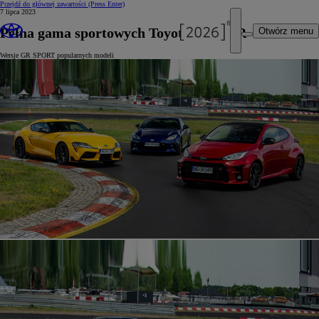
Przejdź do głównej zawartości
(Press Enter)
7 lipca 2023
Pełna gama sportowych Toyot z linii GR
Otwórz menu
Wersje GR SPORT popularnych modeli