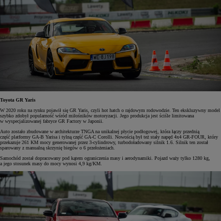
Toyota GR Yaris
W 2020 roku na rynku pojawił się GR Yaris, czyli hot hatch o rajdowym rodowodzie. Ten ekskluzywny model
szybko zdobył popularność wśród miłośników motoryzacji. Jego produkcja jest ściśle limitowana
w wyspecjalizowanej fabryce GR Factory w Japonii.
Auto zostało zbudowane w architekturze TNGA na unikalnej płycie podłogowej, która łączy przednią
część platformy GA-B Yarisa i tylną część GA-C Corolli. Nowością był też stały napęd 4x4 GR-FOUR, który
przekazuje 261 KM mocy generowanej przez 3-cylindrowy, turbodoładowany silnik 1.6. Silnik ten został
sparowany z manualną skrzynię biegów o 6 przełożeniach.
Samochód został dopracowany pod kątem ograniczenia masy i aerodynamiki. Pojazd waży tylko 1280 kg,
a jego stosunek masy do mocy wynosi 4,9 kg/KM.