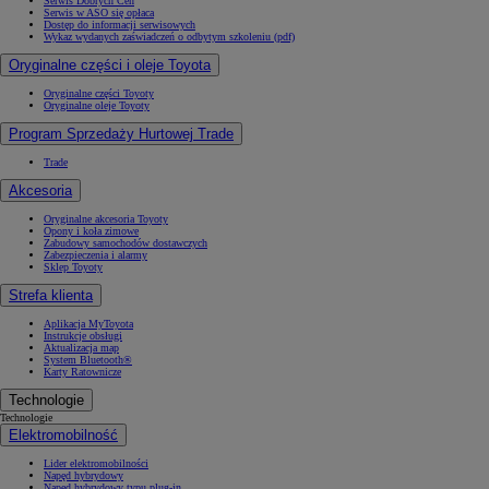
Serwis Dobrych Cen
Serwis w ASO się opłaca
Dostęp do informacji serwisowych
Wykaz wydanych zaświadczeń o odbytym szkoleniu (pdf)
Oryginalne części i oleje Toyota
Oryginalne części Toyoty
Oryginalne oleje Toyoty
Program Sprzedaży Hurtowej Trade
Trade
Akcesoria
Oryginalne akcesoria Toyoty
Opony i koła zimowe
Zabudowy samochodów dostawczych
Zabezpieczenia i alarmy
Sklep Toyoty
Strefa klienta
Aplikacja MyToyota
Instrukcje obsługi
Aktualizacja map
System Bluetooth®
Karty Ratownicze
Technologie
Technologie
Elektromobilność
Lider elektromobilności
Napęd hybrydowy
Napęd hybrydowy typu plug-in