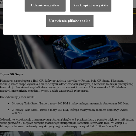
Manager Toyota Central Europe.
Odrzuć wszystkie
Zaakceptuj wszystkie
Ustawienia plików cookie
Toyota GR Supra
Pierwszym samochodem z linii GR, który pojawił się na rynku w Polsce, była GR Supra. Klasyczne,
dwumiejscowe coupé wyróżniało się świetnymi właściwościami jezdnymi, a wszystko to dzięki przemyślanej
konstrukcji. Projektanci uzyskali złote proporcje rozstawu osi i rozstawu kół w stosunku 1,55, idealnie
rozłożyli masę między przodem i tyłem, a także zastosowali tylny napęd.
Do wyboru były dwa silniki:
3-litrowy Twin-Scroll Turbo o mocy 340 KM i maksymalnym momencie obrotowym 500 Nm,
2-litrowy Twin-Scroll Turbo o mocy 258 KM, którego maksymalny moment obrotowy wynosi
400 Nm.
Jednostki te współpracują z automatyczną skrzynią biegów o 8 przełożeniach, a ponadto większy silnik można
skonfigurować z 6-biegową skrzynią manualną z inteligentnym systemem sterowania iMT. W wersji z 3-
litrowym silnikiem i automatyczną skrzynią biegów auto rozpędza się od 0 do 100 km/h w 4,3 s.