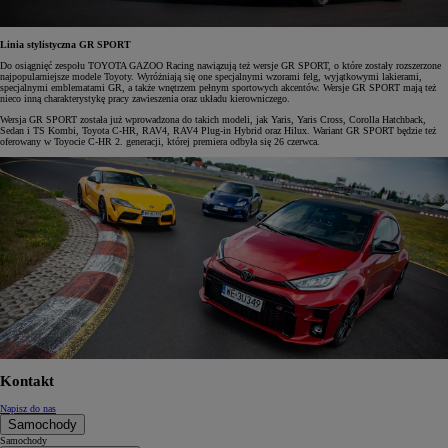
Linia stylistyczna GR SPORT
Do osiągnięć zespołu TOYOTA GAZOO Racing nawiązują też wersje GR SPORT, o które zostały rozszerzone
najpopularniejsze modele Toyoty. Wyróżniają się one specjalnymi wzorami felg, wyjątkowymi lakierami,
specjalnymi emblematami GR, a także wnętrzem pełnym sportowych akcentów. Wersje GR SPORT mają też
nieco inną charakterystykę pracy zawieszenia oraz układu kierowniczego.
Wersja GR SPORT została już wprowadzona do takich modeli, jak Yaris, Yaris Cross, Corolla Hatchback,
Sedan i TS Kombi, Toyota C-HR, RAV4, RAV4 Plug-in Hybrid oraz Hilux. Wariant GR SPORT będzie też
oferowany w Toyocie C-HR 2. generacji, której premiera odbyła się 26 czerwca.
Kontakt
Napisz do nas
Samochody
Samochody