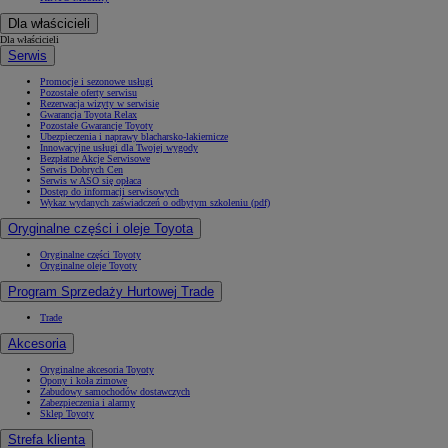
Dla właścicieli
Dla właścicieli
Serwis
Promocje i sezonowe usługi
Pozostałe oferty serwisu
Rezerwacja wizyty w serwisie
Gwarancja Toyota Relax
Pozostałe Gwarancje Toyoty
Ubezpieczenia i naprawy blacharsko-lakiernicze
Innowacyjne usługi dla Twojej wygody
Bezpłatne Akcje Serwisowe
Serwis Dobrych Cen
Serwis w ASO się opłaca
Dostęp do informacji serwisowych
Wykaz wydanych zaświadczeń o odbytym szkoleniu (pdf)
Oryginalne części i oleje Toyota
Oryginalne części Toyoty
Oryginalne oleje Toyoty
Program Sprzedaży Hurtowej Trade
Trade
Akcesoria
Oryginalne akcesoria Toyoty
Opony i koła zimowe
Zabudowy samochodów dostawczych
Zabezpieczenia i alarmy
Sklep Toyoty
Strefa klienta