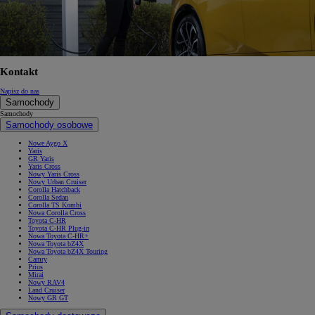
Kontakt
Napisz do nas
Samochody
Samochody
Samochody osobowe
Nowe Aygo X
Yaris
GR Yaris
Yaris Cross
Nowy Yaris Cross
Nowy Urban Cruiser
Corolla Hatchback
Corolla Sedan
Corolla TS Kombi
Nowa Corolla Cross
Toyota C-HR
Toyota C-HR Plug-in
Nowa Toyota C-HR+
Nowa Toyota bZ4X
Nowa Toyota bZ4X Touring
Camry
Prius
Mirai
Nowy RAV4
Land Cruiser
Nowy GR GT