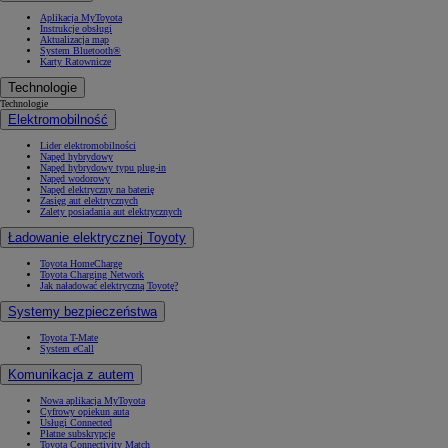
Aplikacja MyToyota
Instrukcje obsługi
Aktualizacja map
System Bluetooth®
Karty Ratownicze
Technologie
Technologie
Elektromobilność
Lider elektromobilności
Napęd hybrydowy
Napęd hybrydowy typu plug-in
Napęd wodorowy
Napęd elektryczny na baterię
Zasięg aut elektrycznych
Zalety posiadania aut elektrycznych
Ładowanie elektrycznej Toyoty
Toyota HomeCharge
Toyota Charging Network
Jak naładować elektryczną Toyotę?
Systemy bezpieczeństwa
Toyota T-Mate
System eCall
Komunikacja z autem
Nowa aplikacja MyToyota
Cyfrowy opiekun auta
Usługi Connected
Płatne subskrypcje
Toyota Connectivity Match