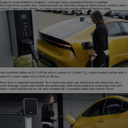
Zasięg ten można dodatkowo zwiększyć, wybierając wersję wyposażenia Executive z panelami
fotowoltaicznymi na dachu auta. Generowana przez nie odnawialna energia ze słońca pozwoli wydłużyć jazdę w
trybie EV nawet o 8 km dziennie, a w czasie wielodniowego postoju naładować baterię do pełna.
Auto potrzebuje średnio od 0,5 l/100 km paliwa i emituje od 11 g/km CO
, a zużycie energii podczas jazdy w
2
trybie EV wynosi średnio od 11,4 kWh na 100 km.
Nowy Prius to samochód uniwersalny. Na co dzień może służyć jako bezemisyjne auto elektryczne, zaś w
czasie dłuższego wyjazdu daje komfort auta spalinowego, które można zatankować na dowolnej stacji paliw.
Jazda w trybie hybrydowym jest tak samo oszczędna jak w przypadku każdej innej hybrydy Toyoty.