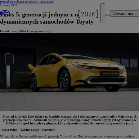
Przejdź do głównej zawartości
(Press Enter)
15 maja 2023
Prius 5. generacji jednym z najbardziej
Otwórz menu
dynamicznych samochodów Toyoty
Do setki nowy liftback przyspiesza w 6,7 s
Prius od lat słynie jako jeden z najbardziej oszczędnych i ekologicznych samochodów. Najnowsza, 5.
generacja tego modelu doskonale się wpisuje w tę tradycję. Nowy liftback Toyoty jest wyposażony w
223-konny napęd hybrydowy plug-in, który zapewnia świetną dynamikę i przyjemność z jazdy.
Toyota Prius – świetne osiągi i dynamika
W tym roku w Europie zadebiutuje 5. generacja Toyoty Prius. Będzie to samochód wyposażony w zupełnie