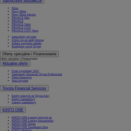
Samochody dostawcze
Hilux
Nowy Hilux
Nowy Hilux Electric
PROACE Max
PROACE
PROACE Verso
PROACE CITY
PROACE CITY Verso
Samochody używane
Umów się na jazdę testową
Zobacz wszystkie cenniki
Konfiguruj swoją Toyotę
Oferty specjalne i Finansowanie
Oferty specjalne i Finansowanie
Aktualne oferty
Finał wyprzedaży 2025
Samochody dostawcze Toyota Professional
Oferta biznesowa
Auta używane
Toyota Financial Services
Kredyt niższych rat Toyota Easy
Kredyt standardowy
Leasing standardowy
KINTO ONE
KINTO ONE Leasing niższych rat
KINTO ONE Leasing konsumencki
KINTO ONE Najem
KINTO ONE Zarządzanie flotą
KINTO Mobility