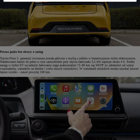
Pewna jazda bez obawy o zasięg
Toyota Prius 5. generacji stworzona została głównie z myślą o jeździe w bezemisyjnym trybie elektrycznym.
Naładowanie baterii do pełna w tym samochodzie przy użyciu ładowarki 3,5 kW zajmuje około 4 h. Średni
zasięg w trybie EV na jednym ładowaniu sięga maksymalnie 72–86 km wg WLTP (w zależności od wersji
wyposażenia, warunków na drodze i wielu innych czynników). W warunkach miejskich można uzyskać jeszcze
lepsze wyniki – nawet powyżej 100 km.