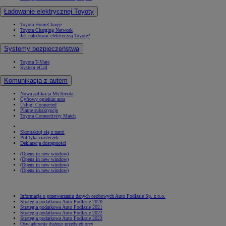
Ładowanie elektrycznej Toyoty
Toyota HomeCharge
Toyota Charging Network
Jak naładować elektryczną Toyotę?
Systemy bezpieczeństwa
Toyota T-Mate
System eCall
Komunikacja z autem
Nowa aplikacja MyToyota
Cyfrowy opiekun auta
Usługi Connected
Płatne subskrypcje
Toyota Connectivity Match
Skontaktuj się z nami
Polityka ciasteczek
Deklaracja dostępności
(Opens in new window)
(Opens in new window)
(Opens in new window)
(Opens in new window)
Informacja o przetwarzaniu danych osobowych Auto Podlasie Sp. z o.o.
Strategia podatkowa Auto Podlasie 2020
Strategia podatkowa Auto Podlasie 2021
Strategia podatkowa Auto Podlasie 2022
Strategia podatkowa Auto Podlasie 2023
Oświadczenie dużego przedsiębiorcy