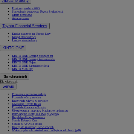
Aktualne oferty
Finał wyprzedaży 2025
Samochody dostawcze Toyota Professional
Oferta biznesowa
Auta używane
Toyota Financial Services
Kredyt niższych rat Toyota Easy
Kredyt standardowy
Leasing standardowy
KINTO ONE
KINTO ONE Leasing niższych rat
KINTO ONE Leasing konsumencki
KINTO ONE Najem
KINTO ONE Zarządzanie flotą
KINTO Mobility
Dla właścicieli
Dla właścicieli
Serwis
Promocje i sezonowe usługi
Pozostałe oferty serwisu
Rezerwacja wizyty w serwisie
Gwarancja Toyota Relax
Pozostałe Gwarancje Toyoty
Ubezpieczenia i naprawy blacharsko-lakiernicze
Innowacyjne usługi dla Twojej wygody
Bezpłatne Akcje Serwisowe
Serwis Dobrych Cen
Serwis w ASO się opłaca
Dostęp do informacji serwisowych
Wykaz wydanych zaświadczeń o odbytym szkoleniu (pdf)