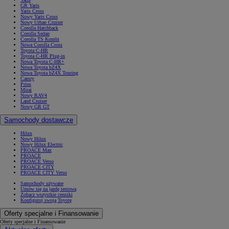
GR Yaris
Yaris Cross
Nowy Yaris Cross
Nowy Urban Cruiser
Corolla Hatchback
Corolla Sedan
Corolla TS Kombi
Nowa Corolla Cross
Toyota C-HR
Toyota C-HR Plug-in
Nowa Toyota C-HR+
Nowa Toyota bZ4X
Nowa Toyota bZ4X Touring
Camry
Prius
Mirai
Nowy RAV4
Land Cruiser
Nowy GR GT
Samochody dostawcze
Hilux
Nowy Hilux
Nowy Hilux Electric
PROACE Max
PROACE
PROACE Verso
PROACE CITY
PROACE CITY Verso
Samochody używane
Umów się na jazdę testową
Zobacz wszystkie cenniki
Konfiguruj swoją Toyotę
Oferty specjalne i Finansowanie
Oferty specjalne i Finansowanie