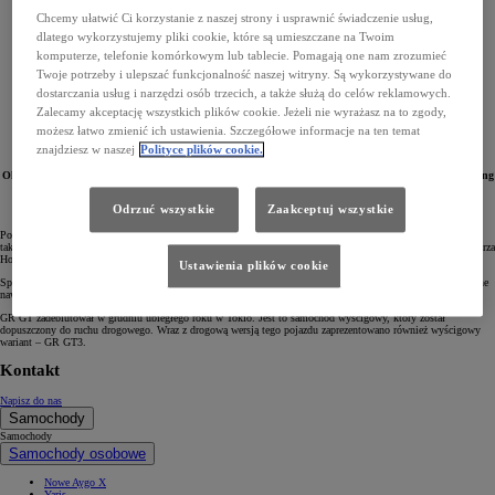
Chcemy ułatwić Ci korzystanie z naszej strony i usprawnić świadczenie usług,
dlatego wykorzystujemy pliki cookie, które są umieszczane na Twoim
komputerze, telefonie komórkowym lub tablecie. Pomagają one nam zrozumieć
Twoje potrzeby i ulepszać funkcjonalność naszej witryny. Są wykorzystywane do
dostarczania usług i narzędzi osób trzecich, a także służą do celów reklamowych.
Zalecamy akceptację wszystkich plików cookie. Jeżeli nie wyrażasz na to zgody,
możesz łatwo zmienić ich ustawienia. Szczegółowe informacje na ten temat
znajdziesz w naszej
Polityce plików cookie.
Okładkę nowej edycji gry wyścigowej Forza Horizon 6 zdobi flagowy model TOYOTA GAZOO Racing
– GR GT. Jest to samochód wyścigowy, który jest także dopuszczony do ruchu drogowego. Powstał
zgodnie z filozofią TGR polegającą na tworzeniu coraz lepszych pojazdów wywodzących się
Odrzuć wszystkie
Zaakceptuj wszystkie
z motorsportu.
Pokazany niedawno GR GT – flagowy model TOYOTA GAZOO Racing (TGR) – już niedługo zadebiutuje
także w świecie gamingu. Sportowe coupé jest głównym elementem zaprezentowanej właśnie okładki gry Forza
Horizon 6. Najnowsza odsłona produkcji Microsoftu jeszcze w tym roku trafi na rynek.
Ustawienia plików cookie
Sportowy GR GT w kolorze czerwonym znalazł się w samym centrum artystycznej grafiki. W tle widać liczne
nawiązania do Japonii – od stoków góry Fuji po kwitnące wiśnie.
GR GT zadebiutował w grudniu ubiegłego roku w Tokio. Jest to samochód wyścigowy, który został
dopuszczony do ruchu drogowego. Wraz z drogową wersją tego pojazdu zaprezentowano również wyścigowy
wariant – GR GT3.
Kontakt
Napisz do nas
Samochody
Samochody
Samochody osobowe
Nowe Aygo X
Yaris