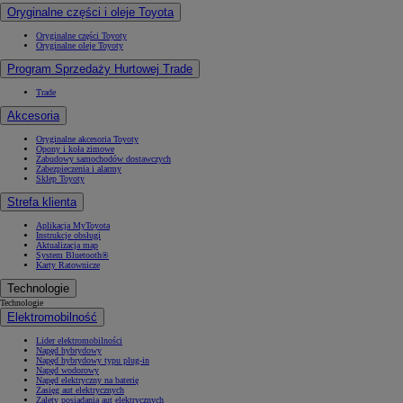
Oryginalne części i oleje Toyota
Oryginalne części Toyoty
Oryginalne oleje Toyoty
Program Sprzedaży Hurtowej Trade
Trade
Akcesoria
Oryginalne akcesoria Toyoty
Opony i koła zimowe
Zabudowy samochodów dostawczych
Zabezpieczenia i alarmy
Sklep Toyoty
Strefa klienta
Aplikacja MyToyota
Instrukcje obsługi
Aktualizacja map
System Bluetooth®
Karty Ratownicze
Technologie
Technologie
Elektromobilność
Lider elektromobilności
Napęd hybrydowy
Napęd hybrydowy typu plug-in
Napęd wodorowy
Napęd elektryczny na baterię
Zasięg aut elektrycznych
Zalety posiadania aut elektrycznych