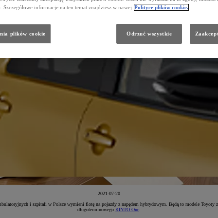
a. Szczegółowe informacje na ten temat znajdziesz w naszej
Polityce plików cookie.
nia plików cookie
Odrzuć wszystkie
Zaakcept
2021-07-20
ulatoryjnych i szpitali w Polsce wymieni flotę na pojazdy z napędem hybrydowym. Będą to modele Toyoty 
długoterminowego
KINTO One
.