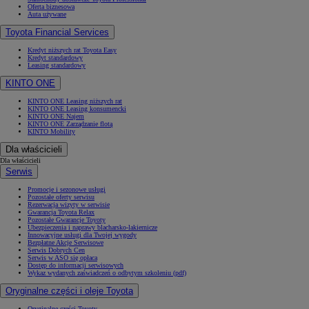
Oferta biznesowa
Auta używane
Toyota Financial Services
Kredyt niższych rat Toyota Easy
Kredyt standardowy
Leasing standardowy
KINTO ONE
KINTO ONE Leasing niższych rat
KINTO ONE Leasing konsumencki
KINTO ONE Najem
KINTO ONE Zarządzanie flotą
KINTO Mobility
Dla właścicieli
Dla właścicieli
Serwis
Promocje i sezonowe usługi
Pozostałe oferty serwisu
Rezerwacja wizyty w serwisie
Gwarancja Toyota Relax
Pozostałe Gwarancje Toyoty
Ubezpieczenia i naprawy blacharsko-lakiernicze
Innowacyjne usługi dla Twojej wygody
Bezpłatne Akcje Serwisowe
Serwis Dobrych Cen
Serwis w ASO się opłaca
Dostęp do informacji serwisowych
Wykaz wydanych zaświadczeń o odbytym szkoleniu (pdf)
Oryginalne części i oleje Toyota
Oryginalne części Toyoty