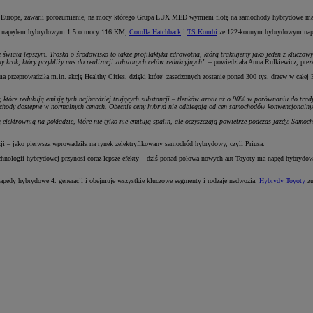
l Europe, zawarli porozumienie, na mocy którego Grupa LUX MED wymieni flotę na samochody hybrydowe ma
 napędem hybrydowym 1.5 o mocy 116 KM,
Corolla Hatchback
i
TS Kombi
ze 122-konnym hybrydowym napę
iata lepszym. Troska o środowisko to także profilaktyka zdrowotna, którą traktujemy jako jeden z kluczowy
 krok, który przybliży nas do realizacji założonych celów redukcyjnych”
– powiedziała Anna Rulkiewicz, pr
 przeprowadziła m.in. akcję Healthy Cities, dzięki której zasadzonych zostanie ponad 300 tys. drzew w całej 
óre redukują emisję tych najbardziej trujących substancji – tlenków azotu aż o 90% w porównaniu do tradyc
samochody dostępne w normalnych cenach. Obecnie ceny hybryd nie odbiegają od cen samochodów konwencjonaln
lektrownią na pokładzie, które nie tylko nie emitują spalin, ale oczyszczają powietrze podczas jazdy. Samoch
cji – jako pierwsza wprowadziła na rynek zelektryfikowany samochód hybrydowy, czyli Priusa.
hnologii hybrydowej przynosi coraz lepsze efekty – dziś ponad połowa nowych aut Toyoty ma napęd hybrydowy.
pędy hybrydowe 4. generacji i obejmuje wszystkie kluczowe segmenty i rodzaje nadwozia.
Hybrydy Toyoty
zu