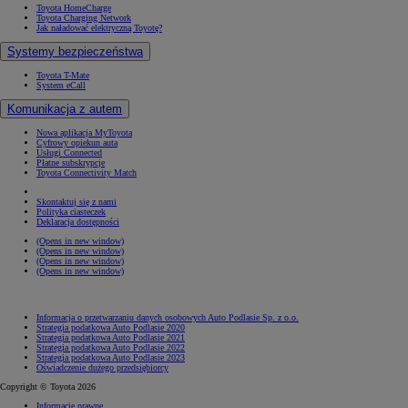
Toyota HomeCharge
Toyota Charging Network
Jak naładować elektryczną Toyotę?
Systemy bezpieczeństwa
Toyota T-Mate
System eCall
Komunikacja z autem
Nowa aplikacja MyToyota
Cyfrowy opiekun auta
Usługi Connected
Płatne subskrypcje
Toyota Connectivity Match
Skontaktuj się z nami
Polityka ciasteczek
Deklaracja dostępności
(Opens in new window)
(Opens in new window)
(Opens in new window)
(Opens in new window)
Informacja o przetwarzaniu danych osobowych Auto Podlasie Sp. z o.o.
Strategia podatkowa Auto Podlasie 2020
Strategia podatkowa Auto Podlasie 2021
Strategia podatkowa Auto Podlasie 2022
Strategia podatkowa Auto Podlasie 2023
Oświadczenie dużego przedsiębiorcy
Copyright © Toyota 2026
Informacje prawne