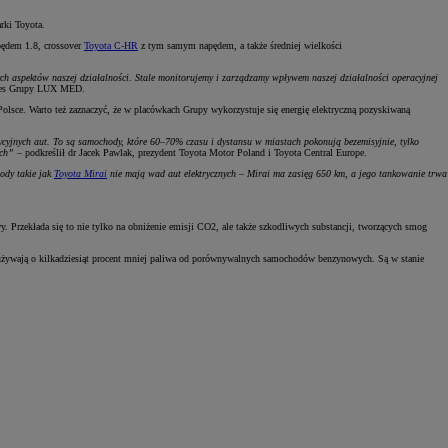
rki Toyota.
dem 1.8, crossover
Toyota C-HR
z tym samym napędem, a także średniej wielkości
ch aspektów naszej działalności. Stale monitorujemy i zarządzamy wpływem naszej działalności operacyjnej
ezes Grupy LUX MED.
Polsce. Warto też zaznaczyć, że w placówkach Grupy wykorzystuje się energię elektryczną pozyskiwaną
yjnych aut. To są samochody, które 60–70% czasu i dystansu w miastach pokonują bezemisyjnie, tylko
ych”
– podkreślił dr Jacek Pawlak, prezydent Toyota Motor Poland i Toyota Central Europe.
ody takie jak
Toyota Mirai
nie mają wad aut elektrycznych – Mirai ma zasięg 650 km, a jego tankowanie trwa
 Przekłada się to nie tylko na obniżenie emisji CO2, ale także szkodliwych substancji, tworzących smog
żywają o kilkadziesiąt procent mniej paliwa od porównywalnych samochodów benzynowych. Są w stanie