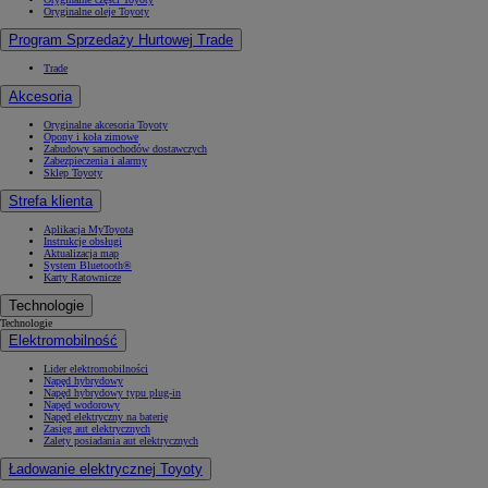
Oryginalne oleje Toyoty
Program Sprzedaży Hurtowej Trade
Trade
Akcesoria
Oryginalne akcesoria Toyoty
Opony i koła zimowe
Zabudowy samochodów dostawczych
Zabezpieczenia i alarmy
Sklep Toyoty
Strefa klienta
Aplikacja MyToyota
Instrukcje obsługi
Aktualizacja map
System Bluetooth®
Karty Ratownicze
Technologie
Technologie
Elektromobilność
Lider elektromobilności
Napęd hybrydowy
Napęd hybrydowy typu plug-in
Napęd wodorowy
Napęd elektryczny na baterię
Zasięg aut elektrycznych
Zalety posiadania aut elektrycznych
Ładowanie elektrycznej Toyoty