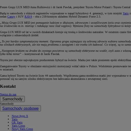
Prezes Grupy LUX MED Anna Rulkiewicz i dr Jacek Pawlak, prezydent Toyota Motor Poland i Toyota Centra
Będą to samochody z różnych segmentów wyposażone w napęd hybrydowy 4. generacji, w tym miejski
Yaris
z
sedan
Camry
i SUV
RAV4
– oba z 218-konnym układem Hybrid Dynamic Force 2.5.
„Misją Grupy LUX MED jest pomaganie ludziom w dłuższym, zdrowszym i szczęśliwszym życiu oraz czynienie św
na środowisko m.in. mierząc i redukując nasz ślad węglowy. Wymiana floty na samochody hybrydowe to kolejny
Grupa LUX MED od lat w swoich działaniach kieruje się troską o środowisko naturalne. W ostatnim czasie firma
wyłącznie z odnawialnych źródeł.
„To jest bardzo symptomatyczny moment. Ogromna grupa zajmująca się ochroną zdrowia wybiera samochody, kt
na silnikach elektrycznych, ale nie mają problemu z zasięgiem i nie trzeba ich ładować. Co więcej, są to 
„Następnym krokiem na drodze do czystego powietrza są samochody elektryczne na wodór, czyli auta z własną e
tylko kilka minut”
– kontynuował dr Jacek Pawlak.
Toyota jest obecnie największym producentem hybryd na świecie. Marka jest także pionierem epoki elektryfika
Zaangażowanie Toyoty w obniżanie emisyjności motoryzacji widać także w Polsce. Wieloletnie promowanie tec
w miastach.
Gama hybryd Toyoty na świecie liczy 44 samochody. Współczesna gama modelowa marki jest wyposażona w na
poruszać się na samym silniku elektrycznym bez ładowania akumulatora z zewnętrznej sieci.
Kontakt
Napisz do nas
Samochody
Samochody
Samochody osobowe
Nowe Aygo X
Yaris
GR Yaris
Yaris Cross
Nowy Yaris Cross