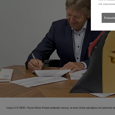
ich ustawieni
Ustawie
Grupa LUX MED i Toyota Motor Poland podpisały umowę, na mocy której największa sieć placówek amb