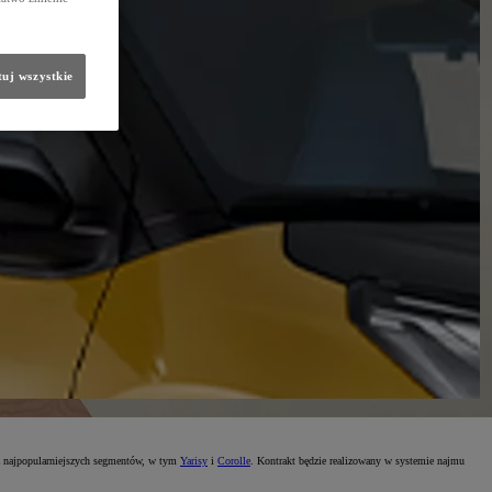
uj wszystkie
z najpopularniejszych segmentów, w tym
Yarisy
i
Corolle
. Kontrakt będzie realizowany w systemie najmu