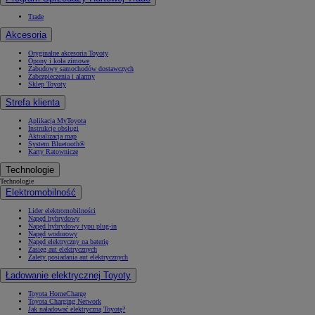
Trade
Akcesoria
Oryginalne akcesoria Toyoty
Opony i koła zimowe
Zabudowy samochodów dostawczych
Zabezpieczenia i alarmy
Sklep Toyoty
Strefa klienta
Aplikacja MyToyota
Instrukcje obsługi
Aktualizacja map
System Bluetooth®
Karty Ratownicze
Technologie
Technologie
Elektromobilność
Lider elektromobilności
Napęd hybrydowy
Napęd hybrydowy typu plug-in
Napęd wodorowy
Napęd elektryczny na baterię
Zasięg aut elektrycznych
Zalety posiadania aut elektrycznych
Ładowanie elektrycznej Toyoty
Toyota HomeCharge
Toyota Charging Network
Jak naładować elektryczną Toyotę?