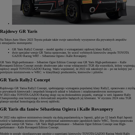
Rajdowy GR Yaris
Na Tokyo Auto Show 2023 Toyota pokaże także swoje samochody wyczynowe dla prywatnych zespołów
i entuzjastów motorsportu:
GR Yaris Rally2 Concept – model zgodny z wymaganiami rajdowej klasy Rally2,
dwie specjalne wersje GR Yarisa opracowane, by uczcić wybitnych kierowców zespołu TOYOTA
GAZOO Racing WRT – Sébastiena Ogiera i Kalle Rovanpery.
GR Yaris High-performance – Sébastien Ogier Edition Concept oraz GR Yaris High-performance – Kalle
Rovanperä Edition Concept zostały zbudowane jako wyraz wdzięczności TGR dla wszystkich, którzy wspierają
rajdowy zespół TOYOTA GAZOO Racing. Warto wspomnieć, że 2022 rok zakończył on – po raz kolejny już –
potrójnym mistrzostwem w WRC: w klasyfikacji producentów, kierowców i pilotów.
GR Yaris Rally2 Concept
Rajdowego GR Yarisa Rally2 Concept, spełniającego wymagania popularnej klasy Rally2, opracowano z myślą
o prywatnych kierowcach i zespołach biorących udział w lokalnym i międzynarodowym motorsporcie.
W 2023 roku TOYOTA GAZOO Racing skupi się na doskonaleniu pojazdu, startując w serii Japanese Rally
Championship oraz korzystając z doświadczeń zespołów będących jej klientami. W styczniu 2024 roku TGR
planuje uzyskać homologację dla nowej rajdówki.
GR Yaris dla fanów Sébastiena Ogiera i Kalle Rovanpery
W 2022 roku rajdowe mistrzostwa cieszyły się dużą popularnością w Japonii, gdyż po 12 latach Rajd Japonii
wrócił w kalendarza mistrzostw. Aby podtrzymać zainteresowanie japońskich fanów WRC, Toyota opracowała
specjalne wersje GR Yarisa – GR Yaris High-performance – Sébastien Ogier Edition Concept oraz High-
performance – Kalle Rovanperä Edition Concept.
Modele te zostały skonfigurowane zgodnie z sugestiami kierowców TOYOTA GAZOO Racing World Rally