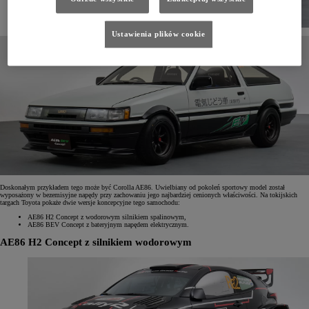
Ustawienia plików cookie
Doskonałym przykładem tego może być Corolla AE86. Uwielbiany od pokoleń sportowy model został
wyposażony w bezemisyjne napędy przy zachowaniu jego najbardziej cenionych właściwości. Na tokijskich
targach Toyota pokaże dwie wersje koncepcyjne tego samochodu:
AE86 H2 Concept z wodorowym silnikiem spalinowym,
AE86 BEV Concept z bateryjnym napędem elektrycznym.
AE86 H2 Concept z silnikiem wodorowym