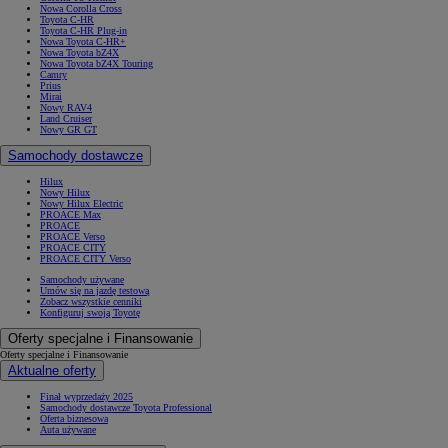
Nowa Corolla Cross
Toyota C-HR
Toyota C-HR Plug-in
Nowa Toyota C-HR+
Nowa Toyota bZ4X
Nowa Toyota bZ4X Touring
Camry
Prius
Mirai
Nowy RAV4
Land Cruiser
Nowy GR GT
Samochody dostawcze
Hilux
Nowy Hilux
Nowy Hilux Electric
PROACE Max
PROACE
PROACE Verso
PROACE CITY
PROACE CITY Verso
Samochody używane
Umów się na jazdę testową
Zobacz wszystkie cenniki
Konfiguruj swoją Toyotę
Oferty specjalne i Finansowanie
Oferty specjalne i Finansowanie
Aktualne oferty
Finał wyprzedaży 2025
Samochody dostawcze Toyota Professional
Oferta biznesowa
Auta używane