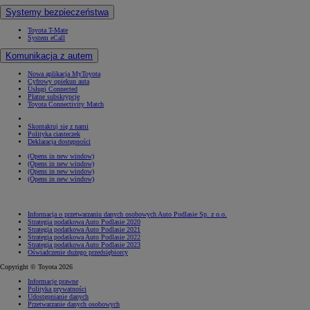
Systemy bezpieczeństwa
Toyota T-Mate
System eCall
Komunikacja z autem
Nowa aplikacja MyToyota
Cyfrowy opiekun auta
Usługi Connected
Płatne subskrypcje
Toyota Connectivity Match
Skontaktuj się z nami
Polityka ciasteczek
Deklaracja dostępności
(Opens in new window)
(Opens in new window)
(Opens in new window)
(Opens in new window)
Informacja o przetwarzaniu danych osobowych Auto Podlasie Sp. z o.o.
Strategia podatkowa Auto Podlasie 2020
Strategia podatkowa Auto Podlasie 2021
Strategia podatkowa Auto Podlasie 2022
Strategia podatkowa Auto Podlasie 2023
Oświadczenie dużego przedsiębiorcy
Copyright © Toyota 2026
Informacje prawne
Polityka prywatności
Udostępnianie danych
Przetwarzanie danych osobowych