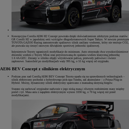
Koncepcyjna Corolla AE86 H2 Concept powstała dzięki doświadczeniom zdobytym podczas startów
GR Corolli H2 w japońskiej serii wyścigów długodystansowych Super Taikyu. W nowym prototypie
TOYOTA GAZOO Racing zamontowało spalinowy silnik zasilany wodorem, który nie emituje CO2,
ale pozwala się cieszyć rasowym dźwiękiem sportowej jednostki spalinowej.
Inżynierowie Toyoty ograniczyli modyfikacje do minimum. Auto otrzymało dwa wysokociśnieniowe
zbiorniki wodoru z Toyoty Mirai oraz przystosowaną do spalania wodoru klasyczną jednostkę
1.6 4A-GEU. Zmiany w silniku objęły wtryskiwacze paliwa, przewody paliwowe i świece
zapłonowe. Samochód po modyfikacjach waży 995 kg, o 55 kg więcej od oryginału.
AE86 BEV Concept z silnikiem elektrycznym
Podczas prac nad Corollą AE86 BEV Concept Toyota oparła się na sprawdzonych technologiach –
silnik elektryczny pochodzi z hybrydowego pick-upa Tundra, zaś akumulator – z Priusa Plug-in
Hybrid. Mocny, dynamiczny silnik elektryczny sparowano z manualną skrzynią biegów.
Starano się zachować oryginalne nadwozie z jego niską masą i równym rozłożeniem masy między
przód i tył. Masa auta z napędem elektrycznym wynosi 1030 kg, o 70 kg więcej niż przed
modyfikacjami.