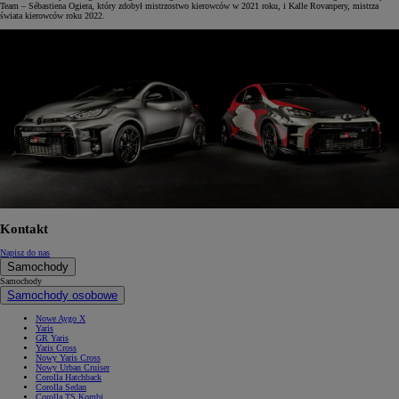
Team – Sébastiena Ogiera, który zdobył mistrzostwo kierowców w 2021 roku, i Kalle Rovanpery, mistrza
świata kierowców roku 2022.
Kontakt
Napisz do nas
Samochody
Samochody
Samochody osobowe
Nowe Aygo X
Yaris
GR Yaris
Yaris Cross
Nowy Yaris Cross
Nowy Urban Cruiser
Corolla Hatchback
Corolla Sedan
Corolla TS Kombi