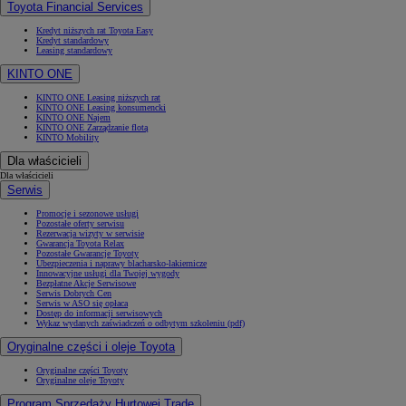
Toyota Financial Services
Kredyt niższych rat Toyota Easy
Kredyt standardowy
Leasing standardowy
KINTO ONE
KINTO ONE Leasing niższych rat
KINTO ONE Leasing konsumencki
KINTO ONE Najem
KINTO ONE Zarządzanie flotą
KINTO Mobility
Dla właścicieli
Dla właścicieli
Serwis
Promocje i sezonowe usługi
Pozostałe oferty serwisu
Rezerwacja wizyty w serwisie
Gwarancja Toyota Relax
Pozostałe Gwarancje Toyoty
Ubezpieczenia i naprawy blacharsko-lakiernicze
Innowacyjne usługi dla Twojej wygody
Bezpłatne Akcje Serwisowe
Serwis Dobrych Cen
Serwis w ASO się opłaca
Dostęp do informacji serwisowych
Wykaz wydanych zaświadczeń o odbytym szkoleniu (pdf)
Oryginalne części i oleje Toyota
Oryginalne części Toyoty
Oryginalne oleje Toyoty
Program Sprzedaży Hurtowej Trade