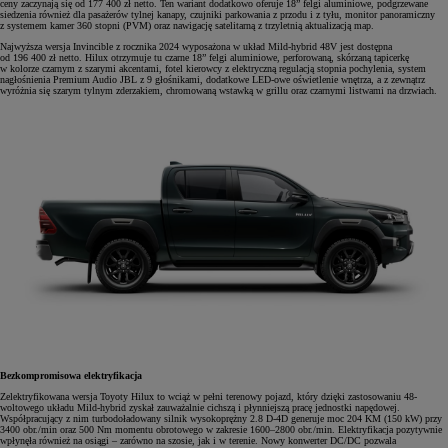
ceny zaczynają się od 177 400 zł netto. Ten wariant dodatkowo oferuje 18” felgi aluminiowe, podgrzewane
siedzenia również dla pasażerów tylnej kanapy, czujniki parkowania z przodu i z tyłu, monitor panoramiczny
z systemem kamer 360 stopni (PVM) oraz nawigację satelitarną z trzyletnią aktualizacją map.
Najwyższa wersja Invincible z rocznika 2024 wyposażona w układ Mild-hybrid 48V jest dostępna
od 196 400 zł netto. Hilux otrzymuje tu czarne 18” felgi aluminiowe, perforowaną, skórzaną tapicerkę
w kolorze czarnym z szarymi akcentami, fotel kierowcy z elektryczną regulacją stopnia pochylenia, system
nagłośnienia Premium Audio JBL z 9 głośnikami, dodatkowe LED-owe oświetlenie wnętrza, a z zewnątrz
wyróżnia się szarym tylnym zderzakiem, chromowaną wstawką w grillu oraz czarnymi listwami na drzwiach.
Bezkompromisowa elektryfikacja
Zelektryfikowana wersja Toyoty Hilux to wciąż w pełni terenowy pojazd, który dzięki zastosowaniu 48-
woltowego układu Mild-hybrid zyskał zauważalnie cichszą i płynniejszą pracę jednostki napędowej.
Współpracujący z nim turbodoładowany silnik wysokoprężny 2.8 D-4D generuje moc 204 KM (150 kW) przy
3400 obr./min oraz 500 Nm momentu obrotowego w zakresie 1600–2800 obr./min. Elektryfikacja pozytywnie
wpłynęła również na osiągi – zarówno na szosie, jak i w terenie. Nowy konwerter DC/DC pozwala