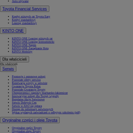
Auta używane
Toyota Financial Services
Kredyt niższych rat Toyota Easy
Kredyt standardowy
Leasing standardowy
KINTO ONE
KINTO ONE Leasing niższych rat
KINTO ONE Leasing konsumencki
KINTO ONE Najem
KINTO ONE Zarządzanie flotą
KINTO Mobility
Dla właścicieli
Dla właścicieli
Serwis
Promocje i sezonowe usługi
Pozostałe oferty serwisu
Rezerwacja wizyty w serwisie
Gwarancja Toyota Relax
Pozostałe Gwarancje Toyoty
Ubezpieczenia i naprawy blacharsko-lakiernicze
Innowacyjne usługi dla Twojej wygody
Bezpłatne Akcje Serwisowe
Serwis Dobrych Cen
Serwis w ASO się opłaca
Dostęp do informacji serwisowych
Wykaz wydanych zaświadczeń o odbytym szkoleniu (pdf)
Oryginalne części i oleje Toyota
Oryginalne części Toyoty
Oryginalne oleje Toyoty