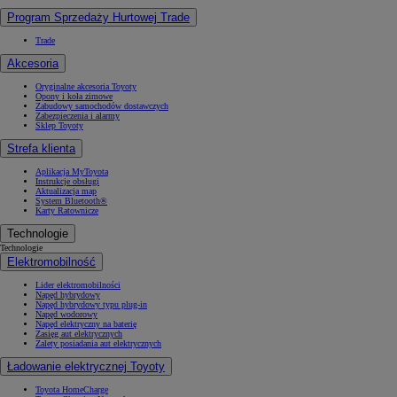
Program Sprzedaży Hurtowej Trade
Trade
Akcesoria
Oryginalne akcesoria Toyoty
Opony i koła zimowe
Zabudowy samochodów dostawczych
Zabezpieczenia i alarmy
Sklep Toyoty
Strefa klienta
Aplikacja MyToyota
Instrukcje obsługi
Aktualizacja map
System Bluetooth®
Karty Ratownicze
Technologie
Technologie
Elektromobilność
Lider elektromobilności
Napęd hybrydowy
Napęd hybrydowy typu plug-in
Napęd wodorowy
Napęd elektryczny na baterię
Zasięg aut elektrycznych
Zalety posiadania aut elektrycznych
Ładowanie elektrycznej Toyoty
Toyota HomeCharge