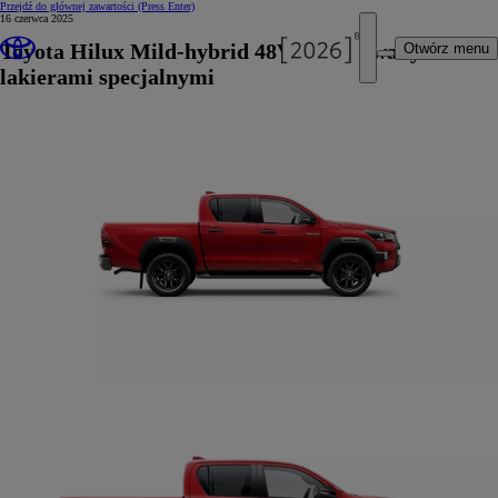
Przejdź do głównej zawartości
(Press Enter)
16 czerwca 2025
Toyota Hilux Mild-hybrid 48V z limitowanymi
Otwórz menu
lakierami specjalnymi