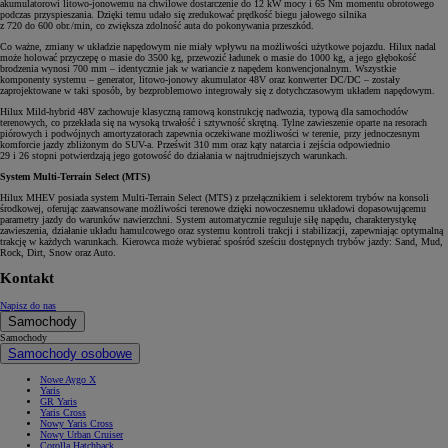
akumulatorowi litowo-jonowemu na chwilowe dostarczenie do 12 kW mocy i 65 Nm momentu obrotowego
podczas przyspieszania. Dzięki temu udało się zredukować prędkość biegu jałowego silnika
z 720 do 600 obr./min, co zwiększa zdolność auta do pokonywania przeszkód.
Co ważne, zmiany w układzie napędowym nie miały wpływu na możliwości użytkowe pojazdu. Hilux nadal
może holować przyczepę o masie do 3500 kg, przewozić ładunek o masie do 1000 kg, a jego głębokość
brodzenia wynosi 700 mm – identycznie jak w wariancie z napędem konwencjonalnym. Wszystkie
komponenty systemu – generator, litowo-jonowy akumulator 48V oraz konwerter DC/DC – zostały
zaprojektowane w taki sposób, by bezproblemowo integrowały się z dotychczasowym układem napędowym.
Hilux Mild-hybrid 48V zachowuje klasyczną ramową konstrukcję nadwozia, typową dla samochodów
terenowych, co przekłada się na wysoką trwałość i sztywność skrętną. Tylne zawieszenie oparte na resorach
piórowych i podwójnych amortyzatorach zapewnia oczekiwane możliwości w terenie, przy jednoczesnym
komforcie jazdy zbliżonym do SUV-a. Prześwit 310 mm oraz kąty natarcia i zejścia odpowiednio
29 i 26 stopni potwierdzają jego gotowość do działania w najtrudniejszych warunkach.
System Multi-Terrain Select (MTS)
Hilux MHEV posiada system Multi-Terrain Select (MTS) z przełącznikiem i selektorem trybów na konsoli
środkowej, oferując zaawansowane możliwości terenowe dzięki nowoczesnemu układowi dopasowującemu
parametry jazdy do warunków nawierzchni. System automatycznie reguluje siłę napędu, charakterystykę
zawieszenia, działanie układu hamulcowego oraz systemu kontroli trakcji i stabilizacji, zapewniając optymalną
trakcję w każdych warunkach. Kierowca może wybierać spośród sześciu dostępnych trybów jazdy: Sand, Mud,
Rock, Dirt, Snow oraz Auto.
Kontakt
Napisz do nas
Samochody
Samochody
Samochody osobowe
Nowe Aygo X
Yaris
GR Yaris
Yaris Cross
Nowy Yaris Cross
Nowy Urban Cruiser
Corolla Hatchback