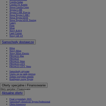
Corolla Sedan
Corolla TS Kombi
Nowa Corolla Cross
Toyota C-HR
Toyota C-HR Plug-in
Nowa Toyota C-HR+
Nowa Toyota bZ4X
Nowa Toyota bZ4X Touring
Camry
Prius
Mirai
Nowy RAV4
Land Cruiser
Nowy GR GT
Samochody dostawcze
Hilux
Nowy Hilux
Nowy Hilux Electric
PROACE Max
PROACE
PROACE Verso
PROACE CITY
PROACE CITY Verso
Samochody używane
Umów się na jazdę testową
Zobacz wszystkie cenniki
Konfiguruj swoją Toyotę
Oferty specjalne i Finansowanie
Oferty specjalne i Finansowanie
Aktualne oferty
Finał wyprzedaży 2025
Samochody dostawcze Toyota Professional
Oferta biznesowa