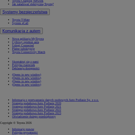
Toyota Charging Network
Jak naładować elektryczną Toyotę?
Systemy bezpieczeństwa
Toyota T-Mate
System eCall
Komunikacja z autem
Nowa aplikacja MyToyota
Cyfrowy opiekun auta
Usługi Connected
Płatne subskrypcje
Toyota Connectivity Match
Skontaktuj się z nami
Polityka ciasteczek
Deklaracja dostępności
(Opens in new window)
(Opens in new window)
(Opens in new window)
(Opens in new window)
Informacja o przetwarzaniu danych osobowych Auto Podlasie Sp. z o.o.
Strategia podatkowa Auto Podlasie 2020
Strategia podatkowa Auto Podlasie 2021
Strategia podatkowa Auto Podlasie 2022
Strategia podatkowa Auto Podlasie 2023
Oświadczenie dużego przedsiębiorcy
Copyright © Toyota 2026
Informacje prawne
Polityka prywatności