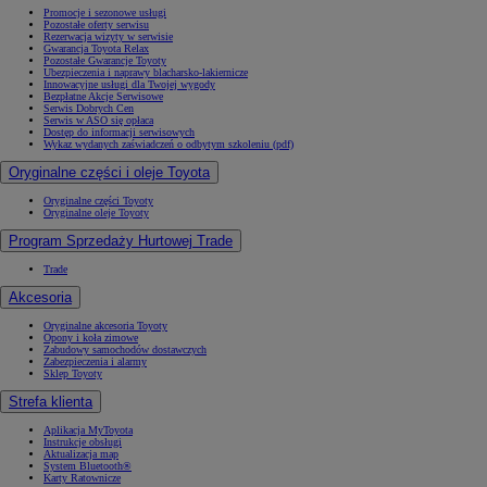
Promocje i sezonowe usługi
Pozostałe oferty serwisu
Rezerwacja wizyty w serwisie
Gwarancja Toyota Relax
Pozostałe Gwarancje Toyoty
Ubezpieczenia i naprawy blacharsko-lakiernicze
Innowacyjne usługi dla Twojej wygody
Bezpłatne Akcje Serwisowe
Serwis Dobrych Cen
Serwis w ASO się opłaca
Dostęp do informacji serwisowych
Wykaz wydanych zaświadczeń o odbytym szkoleniu (pdf)
Oryginalne części i oleje Toyota
Oryginalne części Toyoty
Oryginalne oleje Toyoty
Program Sprzedaży Hurtowej Trade
Trade
Akcesoria
Oryginalne akcesoria Toyoty
Opony i koła zimowe
Zabudowy samochodów dostawczych
Zabezpieczenia i alarmy
Sklep Toyoty
Strefa klienta
Aplikacja MyToyota
Instrukcje obsługi
Aktualizacja map
System Bluetooth®
Karty Ratownicze