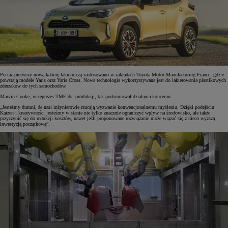
Po raz pierwszy nową kabinę lakierniczą zastosowano w zakładach Toyota Motor Manufacturing France, gdzie
powstają modele Yaris oraz Yaris Cross. Nowa technologia wykorzystywana jest do lakierowania plastikowych
zderzaków do tych samochodów.
Marvin Cooke, wiceprezes TME ds. produkcji, tak podsumował działania koncernu:
„Jesteśmy dumni, że nasi inżynierowie rzucają wyzwanie konwencjonalnemu myśleniu. Dzięki podejściu
Kaizen i kreatywności jesteśmy w stanie nie tylko znacznie ograniczyć wpływ na środowisko, ale także
przyczynić się do redukcji kosztów, nawet jeśli proponowane rozwiązanie może wiązać się z nieco wyższą
inwestycją początkową”.