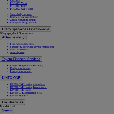
PROACE
PROACE Verso
PROACE CITY
PROACE CITY Verso
Samochody używane
Umów się na jazdę testową
Zobacz wszystkie cenniki
Konfiguruj swoją Toyotę
Oferty specjalne i Finansowanie
Oferty specjalne i Finansowanie
Aktualne oferty
Finał wyprzedaży 2025
Samochody dostawcze Toyota Professional
Oferta biznesowa
Auta używane
Toyota Financial Services
Kredyt niższych rat Toyota Easy
Kredyt standardowy
Leasing standardowy
KINTO ONE
KINTO ONE Leasing niższych rat
KINTO ONE Leasing konsumencki
KINTO ONE Najem
KINTO ONE Zarządzanie flotą
KINTO Mobility
Dla właścicieli
Dla właścicieli
Serwis