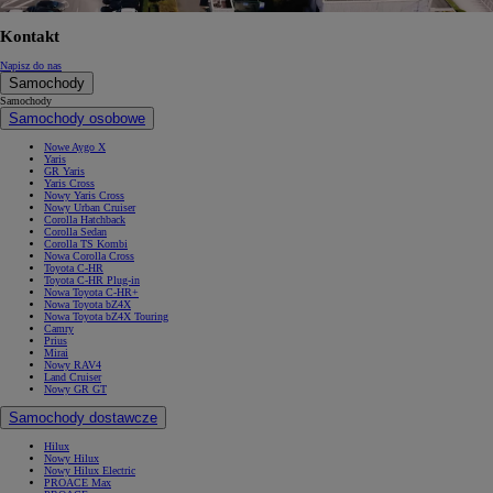
Kontakt
Napisz do nas
Samochody
Samochody
Samochody osobowe
Nowe Aygo X
Yaris
GR Yaris
Yaris Cross
Nowy Yaris Cross
Nowy Urban Cruiser
Corolla Hatchback
Corolla Sedan
Corolla TS Kombi
Nowa Corolla Cross
Toyota C-HR
Toyota C-HR Plug-in
Nowa Toyota C-HR+
Nowa Toyota bZ4X
Nowa Toyota bZ4X Touring
Camry
Prius
Mirai
Nowy RAV4
Land Cruiser
Nowy GR GT
Samochody dostawcze
Hilux
Nowy Hilux
Nowy Hilux Electric
PROACE Max