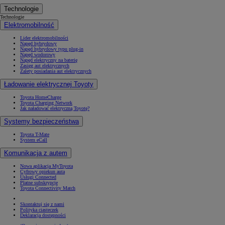
Technologie
Technologie
Elektromobilność
Lider elektromobilności
Napęd hybrydowy
Napęd hybrydowy typu plug-in
Napęd wodorowy
Napęd elektryczny na baterię
Zasięg aut elektrycznych
Zalety posiadania aut elektrycznych
Ładowanie elektrycznej Toyoty
Toyota HomeCharge
Toyota Charging Network
Jak naładować elektryczną Toyotę?
Systemy bezpieczeństwa
Toyota T-Mate
System eCall
Komunikacja z autem
Nowa aplikacja MyToyota
Cyfrowy opiekun auta
Usługi Connected
Płatne subskrypcje
Toyota Connectivity Match
Skontaktuj się z nami
Polityka ciasteczek
Deklaracja dostępności