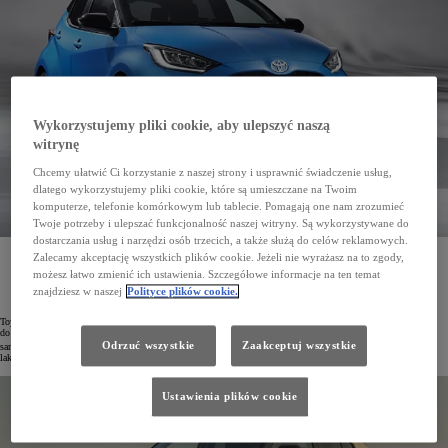
Wykorzystujemy pliki cookie, aby ulepszyć naszą
witrynę
Chcemy ułatwić Ci korzystanie z naszej strony i usprawnić świadczenie usług,
dlatego wykorzystujemy pliki cookie, które są umieszczane na Twoim
komputerze, telefonie komórkowym lub tablecie. Pomagają one nam zrozumieć
Twoje potrzeby i ulepszać funkcjonalność naszej witryny. Są wykorzystywane do
dostarczania usług i narzędzi osób trzecich, a także służą do celów reklamowych.
Toyota w swoich zakładach we Francji wdrożyła pionierską, bezemisyjną kabinę lakierniczą
Zalecamy akceptację wszystkich plików cookie. Jeżeli nie wyrażasz na to zgody,
wykorzystującą technologię odzyskiwania ciepła oraz pompy ciepła. Pozwoliło to zmniejszy roczną
możesz łatwo zmienić ich ustawienia. Szczegółowe informacje na ten temat
emisję CO
o 1000 t
2
znajdziesz w naszej
Polityce plików cookie.
Toyota od lat jest jednym z czołowych producentów nisko- i bezemisyjnych samochodów. Koncern dąży też
do jak najszybszej dekarbonizacji produkcji. Biorąc pod uwagę, że 65% emisji CO
w trakcje powstawania
2
Odrzuć wszystkie
Zaakceptuj wszystkie
samochodów pochodzi z procesów lakierniczych, zespół inżynierów Toyoty stworzył prototypową kabinę
lakierniczą nowej generacji o zerowej emisji CO
(Global Paint Line, GPL).
2
Ustawienia plików cookie