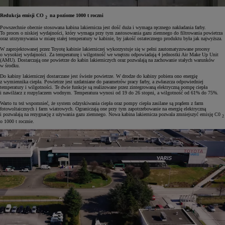
Redukcja emisji CO
na poziome 1000 t roczni
2
Powszechnie obecnie stosowana kabina lakiernicza jest dość duża i wymaga ręcznego nakładania farby.
To proces o niskiej wydajności, który wymaga przy tym zastosowania gazu ziemnego do filtrowania powietrza
oraz utrzymywania w miarę stałej temperatury w kabinie, by jakość ostatecznego produktu była jak najwyższa.
W zaprojektowanej przez Toyotę kabinie lakierniczej wykorzystuje się w pełni zautomatyzowane procesy
o wysokiej wydajności. Za temperaturę i wilgotność we wnętrzu odpowiadają 4 jednostki Air Make Up Unit
(AMU). Dostarczają one powietrze do kabin lakierniczych oraz pozwalają na zachowanie stałych warunków
w środku.
Do kabiny lakierniczej dostarczane jest świeże powietrze. W drodze do kabiny pobiera ono energię
z wymiennika ciepła. Powietrze jest uzdatniane do parametrów pracy farby, a zwłaszcza odpowiedniej
temperatury i wilgotności. Te dwie funkcje są realizowane przez zintegrowaną elektryczną pompę ciepła
i nawilżacz z rozpylaczem wodnym. Temperatura wynosi od 19 do 26 stopni, a wilgotność od 61% do 75%.
Warto tu też wspomnieć, że system odzyskiwania ciepła oraz pompy ciepła zasilane są prądem z farm
fotowoltaicznych i farm wiatrowych. Ograniczają one przy tym zapotrzebowanie na energię elektryczną
i pozwalają na rezygnację z używania gazu ziemnego. Nowa kabina lakiernicza pozwala zmniejszyć emisję C0
2
o 1000 t rocznie.