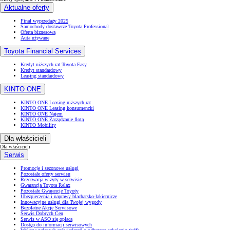
Aktualne oferty
Finał wyprzedaży 2025
Samochody dostawcze Toyota Professional
Oferta biznesowa
Auta używane
Toyota Financial Services
Kredyt niższych rat Toyota Easy
Kredyt standardowy
Leasing standardowy
KINTO ONE
KINTO ONE Leasing niższych rat
KINTO ONE Leasing konsumencki
KINTO ONE Najem
KINTO ONE Zarządzanie flotą
KINTO Mobility
Dla właścicieli
Dla właścicieli
Serwis
Promocje i sezonowe usługi
Pozostałe oferty serwisu
Rezerwacja wizyty w serwisie
Gwarancja Toyota Relax
Pozostałe Gwarancje Toyoty
Ubezpieczenia i naprawy blacharsko-lakiernicze
Innowacyjne usługi dla Twojej wygody
Bezpłatne Akcje Serwisowe
Serwis Dobrych Cen
Serwis w ASO się opłaca
Dostęp do informacji serwisowych