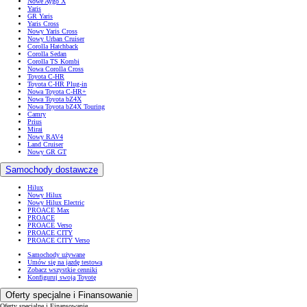
Nowe Aygo X
Yaris
GR Yaris
Yaris Cross
Nowy Yaris Cross
Nowy Urban Cruiser
Corolla Hatchback
Corolla Sedan
Corolla TS Kombi
Nowa Corolla Cross
Toyota C-HR
Toyota C-HR Plug-in
Nowa Toyota C-HR+
Nowa Toyota bZ4X
Nowa Toyota bZ4X Touring
Camry
Prius
Mirai
Nowy RAV4
Land Cruiser
Nowy GR GT
Samochody dostawcze
Hilux
Nowy Hilux
Nowy Hilux Electric
PROACE Max
PROACE
PROACE Verso
PROACE CITY
PROACE CITY Verso
Samochody używane
Umów się na jazdę testową
Zobacz wszystkie cenniki
Konfiguruj swoją Toyotę
Oferty specjalne i Finansowanie
Oferty specjalne i Finansowanie