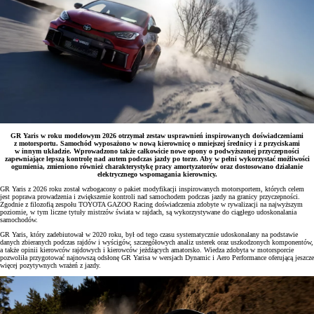
GR Yaris w roku modelowym 2026 otrzymał zestaw usprawnień inspirowanych doświadczeniami
z motorsportu. Samochód wyposażono w nową kierownicę o mniejszej średnicy i z przyciskami
w innym układzie. Wprowadzono także całkowicie nowe opony o podwyższonej przyczepności
zapewniające lepszą kontrolę nad autem podczas jazdy po torze. Aby w pełni wykorzystać możliwości
ogumienia, zmieniono również charakterystykę pracy amortyzatorów oraz dostosowano działanie
elektrycznego wspomagania kierownicy.
GR Yaris z 2026 roku został wzbogacony o pakiet modyfikacji inspirowanych motorsportem, których celem
jest poprawa prowadzenia i zwiększenie kontroli nad samochodem podczas jazdy na granicy przyczepności.
Zgodnie z filozofią zespołu TOYOTA GAZOO Racing doświadczenia zdobyte w rywalizacji na najwyższym
poziomie, w tym liczne tytuły mistrzów świata w rajdach, są wykorzystywane do ciągłego udoskonalania
samochodów.
GR Yaris, który zadebiutował w 2020 roku, był od tego czasu systematycznie udoskonalany na podstawie
danych zbieranych podczas rajdów i wyścigów, szczegółowych analiz usterek oraz uszkodzonych komponentów,
a także opinii kierowców rajdowych i kierowców jeżdżących amatorsko. Wiedza zdobyta w motorsporcie
pozwoliła przygotować najnowszą odsłonę GR Yarisa w wersjach Dynamic i Aero Performance oferującą jeszcze
więcej pozytywnych wrażeń z jazdy.