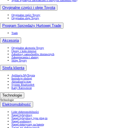
Wykaz wydanych zaświadczeń o odbytym szkoleniu (pdf)
Oryginalne części i oleje Toyota
Oryginalne części Toyoty
Oryginalne oleje Toyoty
Program Sprzedaży Hurtowej Trade
Trade
Akcesoria
Oryginalne akcesoria Toyoty
Opony i koła zimowe
Zabudowy samochodów dostawczych
Zabezpieczenia i alarmy
Sklep Toyoty
Strefa klienta
Aplikacja MyToyota
Instrukcje obsługi
Aktualizacja map
System Bluetooth®
Karty Ratownicze
Technologie
Technologie
Elektromobilność
Lider elektromobilności
Napęd hybrydowy
Napęd hybrydowy typu plug-in
Napęd wodorowy
Napęd elektryczny na baterię
Zasięg aut elektrycznych