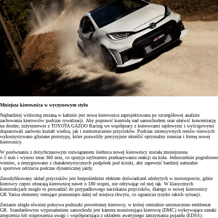
Mniejsza kierownica w wyczynowym stylu
Najbardziej widoczną zmianą w kabinie jest nowa kierownica zaprojektowana po szczegółowej analizie
zachowania kierowców podczas rywalizacji. Aby poprawić kontrolę nad samochodem oraz ułatwić koncentrację
na drodze, inżynierowie z TOYOTA GAZOO Racing we współpracy z kierowcami rajdowymi i wyścigowymi
dopracowali zarówno kształt wieńca, jak i rozmieszczenie przycisków. Podczas intensywnych testów torowych
wykorzystywano gliniane prototypy, które pozwoliły precyzyjnie określić optymalny rozmiar i formę nowej
kierownicy.
W porównaniu z dotychczasowym rozwiązaniem średnica nowej kierownicy została zmniejszona
o 5 mm i wynosi teraz 360 mm, co sprzyja szybszemu przekazywaniu reakcji na koła. Jednocześnie pogrubiono
wieniec, a zrezygnowano z charakterystycznych podpórek pod kciuki, aby zapewnić bardziej naturalne
i sportowe odczucia podczas dynamicznej jazdy.
Zmodyfikowany układ przycisków jest bezpośrednim efektem doświadczeń zdobytych w motorsporcie, gdzie
kierowcy często obracają kierownicę nawet o 180 stopni, nie odrywając od niej rąk. W klasycznych
konstrukcjach mogło to prowadzić do przypadkowego naciskania przycisków, dlatego w nowej kierownicy
GR Yarisa elementy sterujące przesunięto dalej od miejsca chwytu, co ogranicza ryzyko takich sytuacji.
Zmianie uległa również pokrywa poduszki powietrznej kierowcy, w której centralnie umieszczono emblemat
GR. Standardowym wyposażeniem samochodu jest kamera monitorująca kierowcę (DMC) wykrywająca oznaki
zmęczenia lub rozproszenia uwagi i współpracująca z układem awaryjnego zatrzymania pojazdu (EDSS).