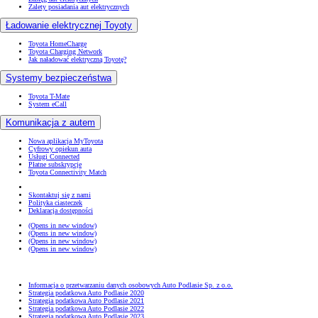
Zalety posiadania aut elektrycznych
Ładowanie elektrycznej Toyoty
Toyota HomeCharge
Toyota Charging Network
Jak naładować elektryczną Toyotę?
Systemy bezpieczeństwa
Toyota T-Mate
System eCall
Komunikacja z autem
Nowa aplikacja MyToyota
Cyfrowy opiekun auta
Usługi Connected
Płatne subskrypcje
Toyota Connectivity Match
Skontaktuj się z nami
Polityka ciasteczek
Deklaracja dostępności
(Opens in new window)
(Opens in new window)
(Opens in new window)
(Opens in new window)
Informacja o przetwarzaniu danych osobowych Auto Podlasie Sp. z o.o.
Strategia podatkowa Auto Podlasie 2020
Strategia podatkowa Auto Podlasie 2021
Strategia podatkowa Auto Podlasie 2022
Strategia podatkowa Auto Podlasie 2023