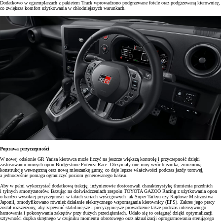
Dodatkowo w egzemplarzach z pakietem Track wprowadzono podgrzewane fotele oraz podgrzewaną kierownicę,
co zwiększa komfort użytkowania w chłodniejszych warunkach.
Poprawa przyczepności
W nowej odsłonie GR Yarisa kierowca może liczyć na jeszcze większą kontrolę i przyczepność dzięki
zastosowaniu nowych opon Bridgestone Potenza Race. Otrzymały one inny wzór bieżnika, zmienioną
konstrukcję wewnętrzną oraz nową mieszankę gumy, co daje lepsze właściwości podczas jazdy torowej,
a jednocześnie pomaga ograniczyć poziom generowanego hałasu.
Aby w pełni wykorzystać dodatkową trakcję, inżynierowie dostosowali charakterystykę tłumienia przednich
i tylnych amortyzatorów. Bazując na doświadczeniach zespołu TOYOTA GAZOO Racing z użytkowania opon
o bardzo wysokiej przyczepności w takich seriach wyścigowych jak Super Taikyu czy Rajdowe Mistrzostwa
Japonii, zmodyfikowano również działanie elektrycznego wspomagania kierownicy (EPS). Zakres jego pracy
został rozszerzony, aby zapewnić stabilniejsze i precyzyjniejsze prowadzenie także podczas intensywnego
hamowania i pokonywania zakrętów przy dużych przeciążeniach. Udało się to osiągnąć dzięki optymalizacji
sztywności drążka skrętnego w czujniku momentu obrotowego oraz aktualizacji oprogramowania sterującego