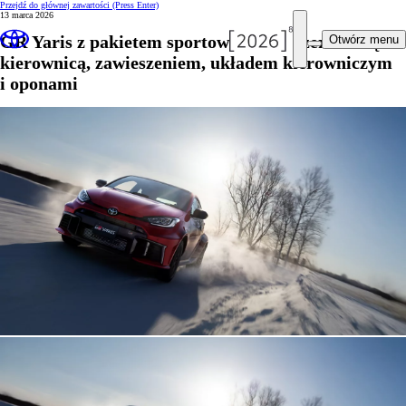
Przejdź do głównej zawartości
(Press Enter)
13 marca 2026
GR Yaris z pakietem sportowych ulepszeń: nową
Otwórz menu
kierownicą, zawieszeniem, układem kierowniczym
i oponami