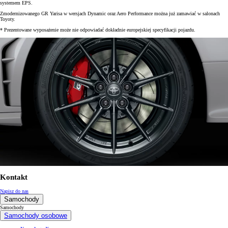
systemem EPS.
Zmodernizowanego GR Yarisa w wersjach Dynamic oraz Aero Performance można już zamawiać w salonach
Toyoty.
* Prezentowane wyposażenie może nie odpowiadać dokładnie europejskiej specyfikacji pojazdu.
Kontakt
Napisz do nas
Samochody
Samochody
Samochody osobowe