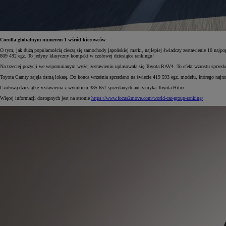
Corolla globalnym numerem 1 wśród kierowców
Od
105 300 zł
O tym, jak dużą popularnością cieszą się samochody japońskiej marki, najlepiej świadczy zestawienie 10 najpo
Corolla Hatchback
809 492 egz. To jedyny klasyczny kompakt w czołowej dziesiątce rankingu!
HYBRID
Na trzeciej pozycji we wspomnianym wyżej zestawieniu uplasowała się Toyota RAV4. To efekt wzrostu sprzeda
Toyota Camry zajęła ósmą lokatę. Do końca września sprzedano na świecie 419 593 egz. modelu, którego najn
Czołową dziesiątkę zestawienia z wynikiem 385 657 sprzedanych aut zamyka Toyota Hilux.
Więcej informacji dostępnych jest na stronie
https://www.focus2move.com/world-car-group-ranking/