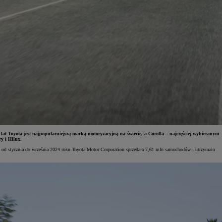
 Toyota jest najpopularniejszą marką motoryzacyjną na świecie, a Corolla – najczęściej wybieranym
y i Hilux.
że od stycznia do września 2024 roku Toyota Motor Corporation sprzedała 7,61 mln samochodów i utrzymała