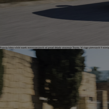
Pozycję lidera wśród marek motoryzacyjnych od ponad dekady utrzymuje Toyota. W ciągu pierwszych 9 miesięc