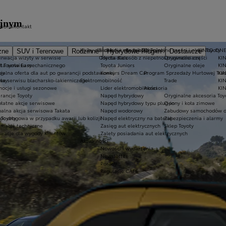
yjnym
esoria
Kontakt
Kluby dla dzieci i młodzieży
Ekobonus dla hybryd Toyoty
Oryginalne części i oleje Toyoty
KINTO ON
zne
SUV i Terenowe
Rodzinne
Hybrydowe Plug-in
Dostawcze
rwacja wizyty w serwisie
Oferta dla osób z niepełnosprawnościami
Toyota Kids
Oryginalne części
KIN
at Toyota Easy
rta serwisu mechanicznego
Toyota Juniors
Oryginalne oleje
KI
wy
jalna oferta dla aut po gwarancji podstawowej
Konkurs Dream Car
Program Sprzedaży Hurtowej Tra
KI
owy
ta serwisu blacharsko-lakierniczego
Elektromobilność
Trade
KIN
ocje i usługi sezonowe
Lider elektromobilności
Akcesoria
KIN
rancje Toyoty
Napęd hybrydowy
Oryginalne akcesoria Toy
łatne akcje serwisowe
Napęd hybrydowy typu plug-in
Opony i koła zimowe
alna akcja serwisowa Takata
Napęd wodorowy
Zabudowy samochodów d
 Toyoty
c drogowa w przypadku awarii lub kolizji
Napęd elektryczny na baterię
Zabezpieczenia i alarmy
rmacje techniczne
Zasięg aut elektrycznych
Sklep Toyoty
wacje dla wygody Klientów
Zalety posiadania aut elektrycznych
Aktualności
Nowości i wydarzenia
Newsletter
Porady
Regulacje CAFE