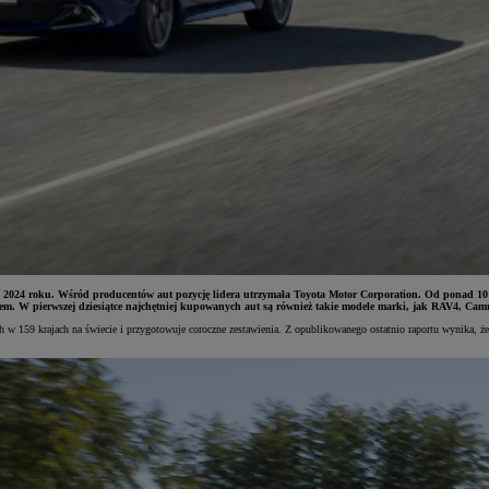
2024 roku. Wśród producentów aut pozycję lidera utrzymała Toyota Motor Corporation. Od ponad 10 lat
m. W pierwszej dziesiątce najchętniej kupowanych aut są również takie modele marki, jak RAV4, Camr
h w 159 krajach na świecie i przygotowuje coroczne zestawienia. Z opublikowanego ostatnio raportu wynika, 