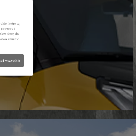
okie, które są
potrzeby i
także służą do
łatwo zmienić
uj wszystkie