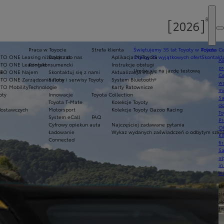
E
Praca w Toyocie
Strefa klienta
Świętujemy 35 lat Toyoty w Polsce
Toyota Ce
TO ONE Leasing niższych rat
Dołącz do nas
Aplikacja MyToyota
Odkryj 35 wyjątkowych ofert
Skontaktu
Ak
NTO ONE Leasing konsumencki
Kontakt
Instrukcje obsługi
pr
Umów się na jazdę testową
de
NTO ONE Najem
Skontaktuj się z nami
Aktualizacja map
Ce
TO ONE Zarządzanie flotą
Salony i serwisy Toyoty
System Bluetooth®
ws
TO Mobility
Technologie
Karty Ratownicze
mo
oty
Innowacje
Toyota Collection
S
Toyota T-Mate
Kolekcje Toyoty
do
ostawczych
Motorsport
Kolekcje Toyoty Gazoo Racing
To
System eCall
FAQ
Pr
Cyfrowy opiekun auta
Najczęściej zadawane pytania
Of
Ładowanie
Wykaz wydanych zaświadczeń o odbytym szkole
KI
Connected
fi
S
u
in
w
U
si
ja
te