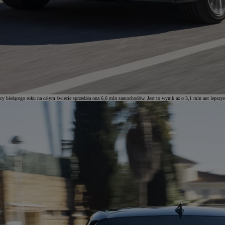
y bieżącego roku na całym świecie sprzedała ona 6,6 mln samochodów. Jest to wynik aż o 3,1 mln aut lepszym