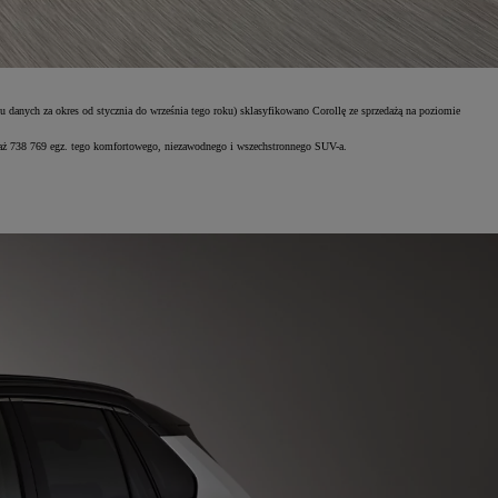
iu danych za okres od stycznia do września tego roku) sklasyfikowano Corollę ze sprzedażą na poziomie
u aż 738 769 egz. tego komfortowego, niezawodnego i wszechstronnego SUV-a.