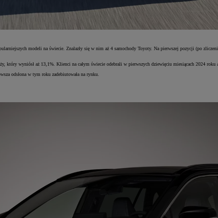
pularniejszych modeli na świecie. Znalazły się w nim aż 4 samochody Toyoty. Na pierwszej pozycji (po zliczen
ży, który wyniósł aż 13,1%. Klienci na całym świecie odebrali w pierwszych dziewięciu miesiącach 2024 rok
owsza odsłona w tym roku zadebiutowała na rynku.