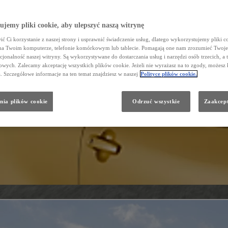
jemy pliki cookie, aby ulepszyć naszą witrynę
ć Ci korzystanie z naszej strony i usprawnić świadczenie usług, dlatego wykorzystujemy pliki co
na Twoim komputerze, telefonie komórkowym lub tablecie. Pomagają one nam zrozumieć Twoje 
cjonalność naszej witryny. Są wykorzystywane do dostarczania usług i narzędzi osób trzecich, a 
wych. Zalecamy akceptację wszystkich plików cookie. Jeżeli nie wyrażasz na to zgody, możesz 
a. Szczegółowe informacje na ten temat znajdziesz w naszej
Polityce plików cookie.
nia plików cookie
Odrzuć wszystkie
Zaakcept