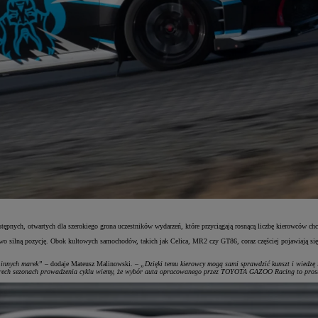
pnych, otwartych dla szerokiego grona uczestników wydarzeń, które przyciągają rosnącą liczbę kierowców ch
wo silną pozycję. Obok kultowych samochodów, takich jak Celica, MR2 czy GT86, coraz częściej pojawiają się 
 innych marek”
– dodaje Mateusz Malinowski. –
„Dzięki temu kierowcy mogą sami sprawdzić kunszt i wiedzę
ech sezonach prowadzenia cyklu wiemy, że wybór auta opracowanego przez TOYOTA GAZOO Racing to prosta i