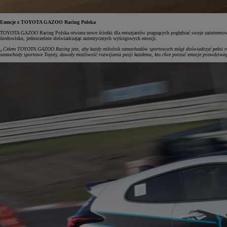
Emocje z TOYOTA GAZOO Racing Polska
TOYOTA GAZOO Racing Polska otwiera nowe ścieżki dla entuzjastów pragnących pogłębiać swoje zainteresowa
środowisku, jednocześnie doświadczając autentycznych wyścigowych emocji.
„Celem TOYOTA GAZOO Racing jest, aby każdy miłośnik samochodów sportowych mógł doświadczyć pełni rado
samochody sportowe Toyoty, dawały możliwość rozwijania pasji każdemu, kto chce poczuć emocje prawdziweg