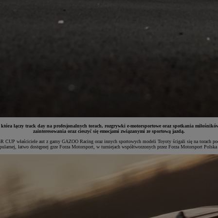
 łączy track day na profesjonalnych torach, rozgrywki e-motorsportowe oraz spotkania miłośników 
zainteresowania oraz cieszyć się emocjami związanymi ze sportową jazdą.
UP właściciele aut z gamy GAZOO Racing oraz innych sportowych modeli Toyoty ścigali się na torach podc
larnej, łatwo dostępnej grze Forza Motorsport, w turniejach współtworzonych przez Forza Motorsport Polska