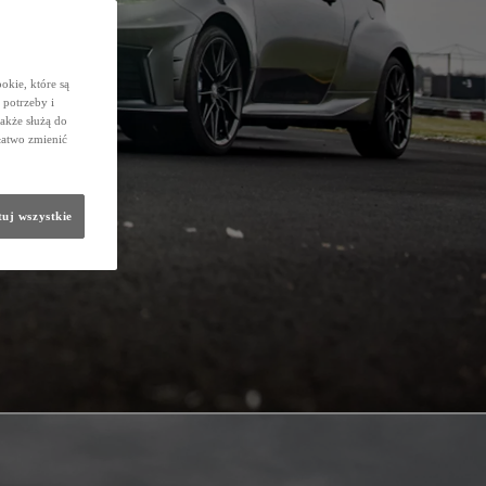
okie, które są
potrzeby i
także służą do
łatwo zmienić
uj wszystkie