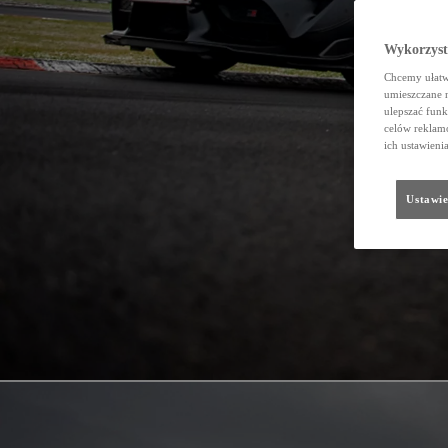
Wykorzystu
Chcemy ułatwi
umieszczane 
ulepszać funk
celów reklamo
ich ustawieni
Ustawie