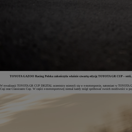
TOYOTA GAZOO Racing Polska zakończyła właśnie czwartą edycję TOYOTA GR CUP – serii, która
W rywalizacji TOYOTA GR CUP DIGITAL uczestnicy mierzyli się w e-motorsporcie, natomiast w TOYOTA GR C
Cup oraz Classicauto Cup. W części e-motorsportowej niemal każdy mógł spróbować swoich możliwości w popu