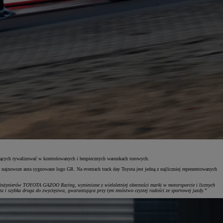
cących rywalizować w kontrolowanych i bezpiecznych warunkach torowych.
najnowsze auta sygnowane logo GR. Na eventach track day Toyota jest jedną z najliczniej reprezentowanych
 inżynierów TOYOTA GAZOO Racing, wyniesione z wieloletniej obecności marki w motorsporcie i licznych
 szybka droga do zwycięstwa, gwarantująca przy tym mnóstwo czystej radości ze sportowej jazdy.”