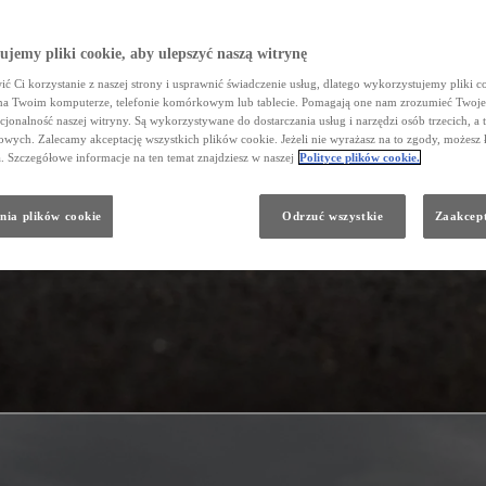
jemy pliki cookie, aby ulepszyć naszą witrynę
ć Ci korzystanie z naszej strony i usprawnić świadczenie usług, dlatego wykorzystujemy pliki co
na Twoim komputerze, telefonie komórkowym lub tablecie. Pomagają one nam zrozumieć Twoje 
cjonalność naszej witryny. Są wykorzystywane do dostarczania usług i narzędzi osób trzecich, a 
wych. Zalecamy akceptację wszystkich plików cookie. Jeżeli nie wyrażasz na to zgody, możesz 
a. Szczegółowe informacje na ten temat znajdziesz w naszej
Polityce plików cookie.
nia plików cookie
Odrzuć wszystkie
Zaakcept