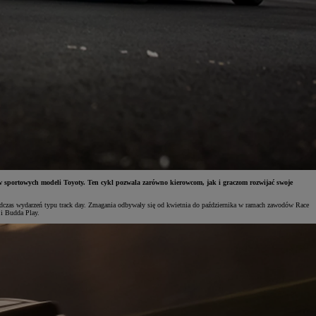
sportowych modeli Toyoty. Ten cykl pozwala zarówno kierowcom, jak i graczom rozwijać swoje
zas wydarzeń typu track day. Zmagania odbywały się od kwietnia do października w ramach zawodów Race
 i Budda Play.