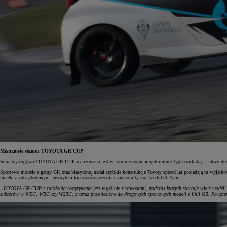
Mistrzowie sezonu TOYOTA GR CUP
Seria wyścigowa TOYOTA GR CUP realizowana jest w formule popularnych imprez typu track day – łatwo dostę
Sportowe modele z gamy GR oraz klasyczne, nadal szybkie konstrukcje Toyoty sprzed lat posiadają tu wyjątko
marek, a zdecydowanym faworytem kierowców pozostaje znakomity hot-hatch GR Yaris.
„TOYOTA GR CUP z założenia rozgrywana jest wspólnie z zawodami, podczas których startuje wiele modeli
sukcesów w WEC, WRC czy W2RC, a teraz przeniesione do drogowych sportowych modeli z linii GR. Po czter