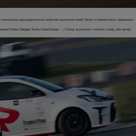
y e-motorsportu mają okazję testować możliwości sportowych modeli Toyoty w kontrolowanym, bezpiecznym
gional Product Manager Toyota Central Europe. –
„Chcemy, by potencjał i wrażenia z jazdy, jakie oferują