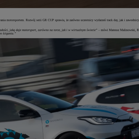
nia motorsportem. Rozwój serii GR CUP sprawia, że zarówno uczestnicy wydarzeń track day, jak i zawodnic
ści, jaką daje motorsport, zarówno na torze, jak i w wirtualnym świecie”
– mówi Mateusz Malinowski, Re
o ścigania.”