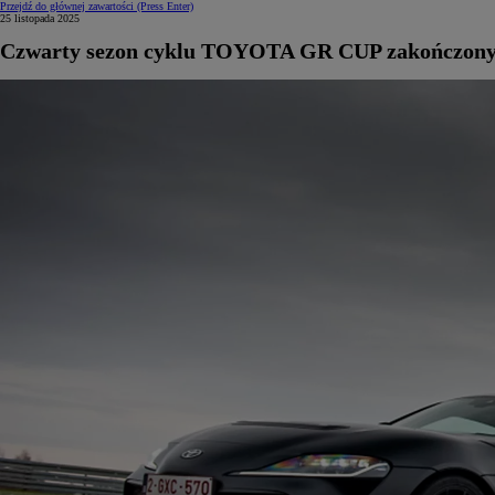
Przejdź do głównej zawartości
(Press Enter)
25 listopada 2025
Czwarty sezon cyklu TOYOTA GR CUP zakończon