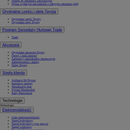
Dostęp do informacji serwisowych
Wykaz wydanych zaświadczeń o odbytym szkoleniu (pdf)
Oryginalne części i oleje Toyota
Oryginalne części Toyoty
Oryginalne oleje Toyoty
Program Sprzedaży Hurtowej Trade
Trade
Akcesoria
Oryginalne akcesoria Toyoty
Opony i koła zimowe
Zabudowy samochodów dostawczych
Zabezpieczenia i alarmy
Sklep Toyoty
Strefa klienta
Aplikacja MyToyota
Instrukcje obsługi
Aktualizacja map
System Bluetooth®
Karty Ratownicze
Technologie
Technologie
Elektromobilność
Lider elektromobilności
Napęd hybrydowy
Napęd hybrydowy typu plug-in
Napęd wodorowy