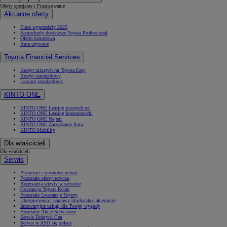
Oferty specjalne i Finansowanie
Aktualne oferty
Finał wyprzedaży 2025
Samochody dostawcze Toyota Professional
Oferta biznesowa
Auta używane
Toyota Financial Services
Kredyt niższych rat Toyota Easy
Kredyt standardowy
Leasing standardowy
KINTO ONE
KINTO ONE Leasing niższych rat
KINTO ONE Leasing konsumencki
KINTO ONE Najem
KINTO ONE Zarządzanie flotą
KINTO Mobility
Dla właścicieli
Dla właścicieli
Serwis
Promocje i sezonowe usługi
Pozostałe oferty serwisu
Rezerwacja wizyty w serwisie
Gwarancja Toyota Relax
Pozostałe Gwarancje Toyoty
Ubezpieczenia i naprawy blacharsko-lakiernicze
Innowacyjne usługi dla Twojej wygody
Bezpłatne Akcje Serwisowe
Serwis Dobrych Cen
Serwis w ASO się opłaca