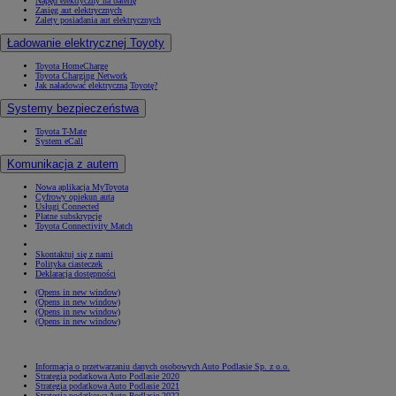
Napęd elektryczny na baterię
Zasięg aut elektrycznych
Zalety posiadania aut elektrycznych
Ładowanie elektrycznej Toyoty
Toyota HomeCharge
Toyota Charging Network
Jak naładować elektryczną Toyotę?
Systemy bezpieczeństwa
Toyota T-Mate
System eCall
Komunikacja z autem
Nowa aplikacja MyToyota
Cyfrowy opiekun auta
Usługi Connected
Płatne subskrypcje
Toyota Connectivity Match
Skontaktuj się z nami
Polityka ciasteczek
Deklaracja dostępności
(Opens in new window)
(Opens in new window)
(Opens in new window)
(Opens in new window)
Informacja o przetwarzaniu danych osobowych Auto Podlasie Sp. z o.o.
Strategia podatkowa Auto Podlasie 2020
Strategia podatkowa Auto Podlasie 2021
Strategia podatkowa Auto Podlasie 2022