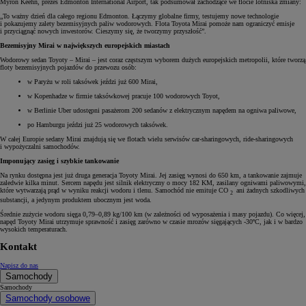
Myron Keehn, prezes Edmonton International Airport, tak podsumował zachodzące we flocie lotniska zmiany:
„To ważny dzień dla całego regionu Edmonton. Łączymy globalne firmy, testujemy nowe technologie
i pokazujemy zalety bezemisyjnych paliw wodorowych. Flota Toyota Mirai pomoże nam ograniczyć emisje
i przyciągnąć nowych inwestorów. Cieszymy się, że tworzymy przyszłość”.
Bezemisyjny Mirai w największych europejskich miastach
Wodorowy sedan Toyoty – Mirai – jest coraz częstszym wyborem dużych europejskich metropolii, które tworzą
floty bezemisyjnych pojazdów do przewozu osób:
w Paryżu w roli taksówek jeździ już 600 Mirai,
w Kopenhadze w firmie taksówkowej pracuje 100 wodorowych Toyot,
w Berlinie Uber udostępni pasażerom 200 sedanów z elektrycznym napędem na ogniwa paliwowe,
po Hamburgu jeździ już 25 wodorowych taksówek.
W całej Europie sedany Mirai znajdują się we flotach wielu serwisów car-sharingowych, ride-sharingowych
i wypożyczalni samochodów.
Imponujący zasięg i szybkie tankowanie
Na rynku dostępna jest już druga generacja Toyoty Mirai. Jej zasięg wynosi do 650 km, a tankowanie zajmuje
zaledwie kilka minut. Sercem napędu jest silnik elektryczny o mocy 182 KM, zasilany ogniwami paliwowymi,
które wytwarzają prąd w wyniku reakcji wodoru i tlenu. Samochód nie emituje CO
ani żadnych szkodliwych
2
substancji, a jedynym produktem ubocznym jest woda.
Średnie zużycie wodoru sięga 0,79–0,89 kg/100 km (w zależności od wyposażenia i masy pojazdu). Co więcej,
napęd Toyoty Mirai utrzymuje sprawność i zasięg zarówno w czasie mrozów sięgających -30ºC, jak i w bardzo
wysokich temperaturach.
Kontakt
Napisz do nas
Samochody
Samochody
Samochody osobowe