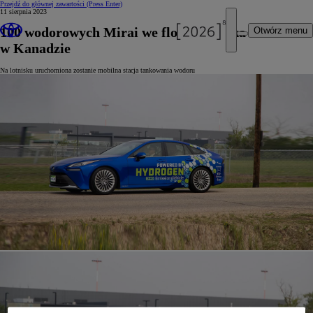
Przejdź do głównej zawartości
(Press Enter)
11 sierpnia 2023
100 wodorowych Mirai we flocie lotniska Edmonton
Otwórz menu
w Kanadzie
Na lotnisku uruchomiona zostanie mobilna stacja tankowania wodoru