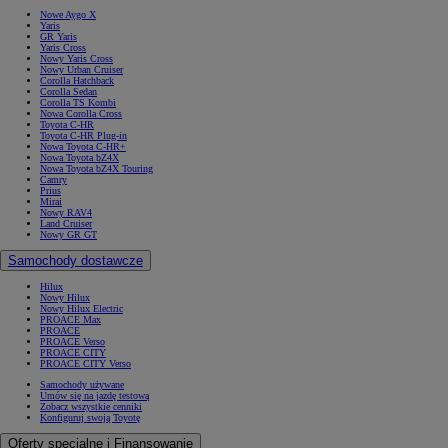
Nowe Aygo X
Yaris
GR Yaris
Yaris Cross
Nowy Yaris Cross
Nowy Urban Cruiser
Corolla Hatchback
Corolla Sedan
Corolla TS Kombi
Nowa Corolla Cross
Toyota C-HR
Toyota C-HR Plug-in
Nowa Toyota C-HR+
Nowa Toyota bZ4X
Nowa Toyota bZ4X Touring
Camry
Prius
Mirai
Nowy RAV4
Land Cruiser
Nowy GR GT
Samochody dostawcze
Hilux
Nowy Hilux
Nowy Hilux Electric
PROACE Max
PROACE
PROACE Verso
PROACE CITY
PROACE CITY Verso
Samochody używane
Umów się na jazdę testową
Zobacz wszystkie cenniki
Konfiguruj swoją Toyotę
Oferty specjalne i Finansowanie