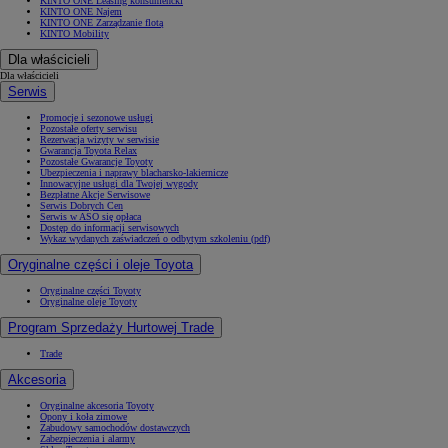
KINTO ONE Leasing konsumencki
KINTO ONE Najem
KINTO ONE Zarządzanie flotą
KINTO Mobility
Dla właścicieli
Dla właścicieli
Serwis
Promocje i sezonowe usługi
Pozostałe oferty serwisu
Rezerwacja wizyty w serwisie
Gwarancja Toyota Relax
Pozostałe Gwarancje Toyoty
Ubezpieczenia i naprawy blacharsko-lakiernicze
Innowacyjne usługi dla Twojej wygody
Bezpłatne Akcje Serwisowe
Serwis Dobrych Cen
Serwis w ASO się opłaca
Dostęp do informacji serwisowych
Wykaz wydanych zaświadczeń o odbytym szkoleniu (pdf)
Oryginalne części i oleje Toyota
Oryginalne części Toyoty
Oryginalne oleje Toyoty
Program Sprzedaży Hurtowej Trade
Trade
Akcesoria
Oryginalne akcesoria Toyoty
Opony i koła zimowe
Zabudowy samochodów dostawczych
Zabezpieczenia i alarmy