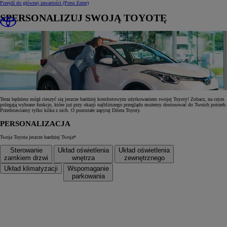
Przejdź do głównej zawartości
(Press Enter)
SPERSONALIZUJ SWOJĄ TOYOTĘ
Teraz będziesz mógł cieszyć się jeszcze bardziej komfortowym użytkowaniem swojej Toyoty! Zobacz, na czym
polegają wybrane funkcje, które już przy okazji najbliższego przeglądu możemy dostosować do Twoich potrzeb.
Przedstawiamy tylko kilka z nich. O pozostałe zapytaj Dilera Toyoty.
PERSONALIZACJA
Twoja Toyota jeszcze bardziej Twoja*
Sterowanie
Układ oświetlenia
Układ oświetlenia
zamkiem drzwi
wnętrza
zewnętrznego
Układ klimatyzacji
Wspomaganie
parkowania