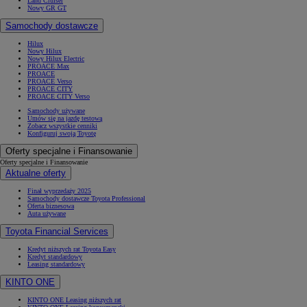
Land Cruiser
Nowy GR GT
Samochody dostawcze
Hilux
Nowy Hilux
Nowy Hilux Electric
PROACE Max
PROACE
PROACE Verso
PROACE CITY
PROACE CITY Verso
Samochody używane
Umów się na jazdę testową
Zobacz wszystkie cenniki
Konfiguruj swoją Toyotę
Oferty specjalne i Finansowanie
Oferty specjalne i Finansowanie
Aktualne oferty
Finał wyprzedaży 2025
Samochody dostawcze Toyota Professional
Oferta biznesowa
Auta używane
Toyota Financial Services
Kredyt niższych rat Toyota Easy
Kredyt standardowy
Leasing standardowy
KINTO ONE
KINTO ONE Leasing niższych rat