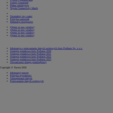
Usługi Connected
Płatne subskrypcje
Toyota Connectivity Match
Skontaktuj się z nami
Polityka ciasteczek
Deklaracja dostępności
(Opens in new window)
(Opens in new window)
(Opens in new window)
(Opens in new window)
Informacja o przetwarzaniu danych osobowych Auto Podlasie Sp. z o.o.
Strategia podatkowa Auto Podlasie 2020
Strategia podatkowa Auto Podlasie 2021
Strategia podatkowa Auto Podlasie 2022
Strategia podatkowa Auto Podlasie 2023
Oświadczenie dużego przedsiębiorcy
Copyright © Toyota 2026
Informacje prawne
Polityka prywatności
Udostępnianie danych
Przetwarzanie danych osobowych