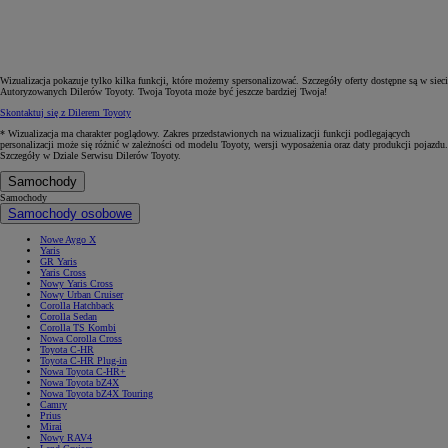
Wizualizacja pokazuje tylko kilka funkcji, które możemy spersonalizować. Szczegóły oferty dostępne są w sieci
Autoryzowanych Dilerów Toyoty. Twoja Toyota może być jeszcze bardziej Twoja!
Skontaktuj się z Dilerem Toyoty
* Wizualizacja ma charakter poglądowy. Zakres przedstawionych na wizualizacji funkcji podlegających
personalizacji może się różnić w zależności od modelu Toyoty, wersji wyposażenia oraz daty produkcji pojazdu.
Szczegóły w Dziale Serwisu Dilerów Toyoty.
Samochody
Samochody
Samochody osobowe
Nowe Aygo X
Yaris
GR Yaris
Yaris Cross
Nowy Yaris Cross
Nowy Urban Cruiser
Corolla Hatchback
Corolla Sedan
Corolla TS Kombi
Nowa Corolla Cross
Toyota C-HR
Toyota C-HR Plug-in
Nowa Toyota C-HR+
Nowa Toyota bZ4X
Nowa Toyota bZ4X Touring
Camry
Prius
Mirai
Nowy RAV4