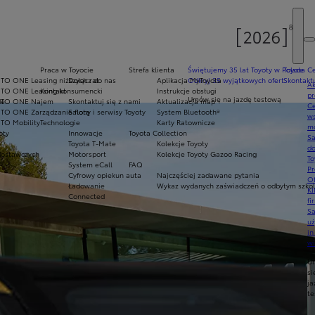
E
Praca w Toyocie
Strefa klienta
Świętujemy 35 lat Toyoty w Polsce
Toyota Ce
TO ONE Leasing niższych rat
Dołącz do nas
Aplikacja MyToyota
Odkryj 35 wyjątkowych ofert
Skontaktu
Ak
NTO ONE Leasing konsumencki
Kontakt
Instrukcje obsługi
pr
Umów się na jazdę testową
de
NTO ONE Najem
Skontaktuj się z nami
Aktualizacja map
Ce
TO ONE Zarządzanie flotą
Salony i serwisy Toyoty
System Bluetooth®
ws
TO Mobility
Technologie
Karty Ratownicze
mo
oty
Innowacje
Toyota Collection
S
Toyota T-Mate
Kolekcje Toyoty
do
ostawczych
Motorsport
Kolekcje Toyoty Gazoo Racing
To
System eCall
FAQ
Pr
Cyfrowy opiekun auta
Najczęściej zadawane pytania
Of
Ładowanie
Wykaz wydanych zaświadczeń o odbytym szkole
KI
Connected
fi
S
u
in
w
U
si
ja
te