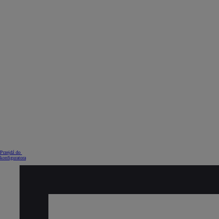
Od
105 300 zł
Corolla Hatchback
HYBRID
Przejdź do
konfiguratora