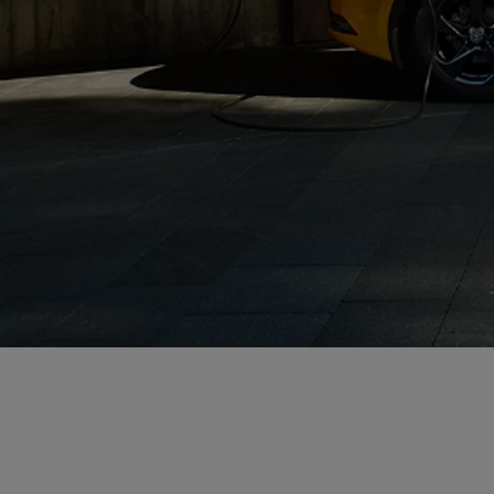
Od
81 900 zł
Yaris Cross
HYBRID