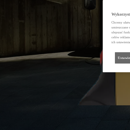
Wykorzystu
Chcemy ułatwi
umieszczane 
ulepszać funk
celów reklamo
ich ustawieni
Ustawie