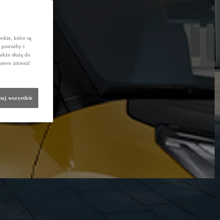
okie, które są
potrzeby i
także służą do
łatwo zmienić
uj wszystkie