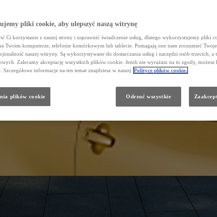
jemy pliki cookie, aby ulepszyć naszą witrynę
ć Ci korzystanie z naszej strony i usprawnić świadczenie usług, dlatego wykorzystujemy pliki co
na Twoim komputerze, telefonie komórkowym lub tablecie. Pomagają one nam zrozumieć Twoje 
cjonalność naszej witryny. Są wykorzystywane do dostarczania usług i narzędzi osób trzecich, a 
wych. Zalecamy akceptację wszystkich plików cookie. Jeżeli nie wyrażasz na to zgody, możesz 
a. Szczegółowe informacje na ten temat znajdziesz w naszej
Polityce plików cookie.
nia plików cookie
Odrzuć wszystkie
Zaakcept