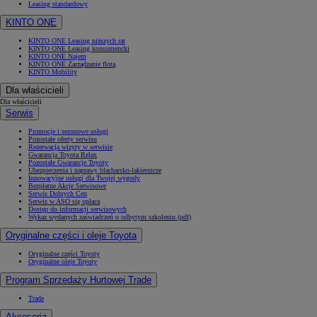
Leasing standardowy
KINTO ONE
KINTO ONE Leasing niższych rat
KINTO ONE Leasing konsumencki
KINTO ONE Najem
KINTO ONE Zarządzanie flotą
KINTO Mobility
Dla właścicieli
Dla właścicieli
Serwis
Promocje i sezonowe usługi
Pozostałe oferty serwisu
Rezerwacja wizyty w serwisie
Gwarancja Toyota Relax
Pozostałe Gwarancje Toyoty
Ubezpieczenia i naprawy blacharsko-lakiernicze
Innowacyjne usługi dla Twojej wygody
Bezpłatne Akcje Serwisowe
Serwis Dobrych Cen
Serwis w ASO się opłaca
Dostęp do informacji serwisowych
Wykaz wydanych zaświadczeń o odbytym szkoleniu (pdf)
Oryginalne części i oleje Toyota
Oryginalne części Toyoty
Oryginalne oleje Toyoty
Program Sprzedaży Hurtowej Trade
Trade
Akcesoria