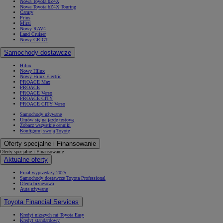
Nowa Toyota bZ4X
Nowa Toyota bZ4X Touring
Camry
Prius
Mirai
Nowy RAV4
Land Cruiser
Nowy GR GT
Samochody dostawcze
Hilux
Nowy Hilux
Nowy Hilux Electric
PROACE Max
PROACE
PROACE Verso
PROACE CITY
PROACE CITY Verso
Samochody używane
Umów się na jazdę testową
Zobacz wszystkie cenniki
Konfiguruj swoją Toyotę
Oferty specjalne i Finansowanie
Oferty specjalne i Finansowanie
Aktualne oferty
Finał wyprzedaży 2025
Samochody dostawcze Toyota Professional
Oferta biznesowa
Auta używane
Toyota Financial Services
Kredyt niższych rat Toyota Easy
Kredyt standardowy