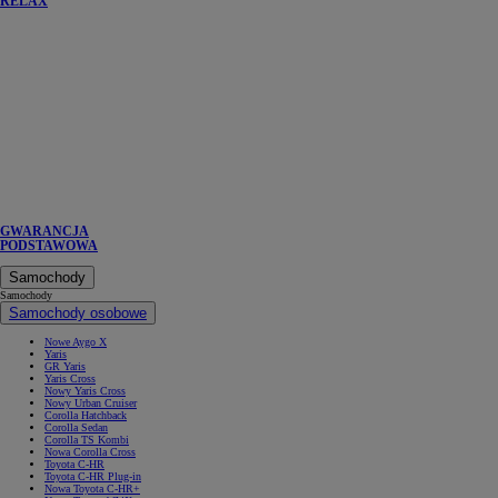
RELAX
GWARANCJA
PODSTAWOWA
Samochody
Samochody
Samochody osobowe
Nowe Aygo X
Yaris
GR Yaris
Yaris Cross
Nowy Yaris Cross
Nowy Urban Cruiser
Corolla Hatchback
Corolla Sedan
Corolla TS Kombi
Nowa Corolla Cross
Toyota C-HR
Toyota C-HR Plug-in
Nowa Toyota C-HR+