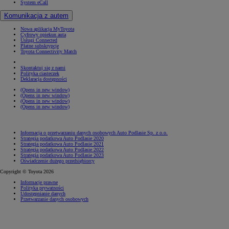
System eCall
Komunikacja z autem
Nowa aplikacja MyToyota
Cyfrowy opiekun auta
Usługi Connected
Płatne subskrypcje
Toyota Connectivity Match
Skontaktuj się z nami
Polityka ciasteczek
Deklaracja dostępności
(Opens in new window)
(Opens in new window)
(Opens in new window)
(Opens in new window)
Informacja o przetwarzaniu danych osobowych Auto Podlasie Sp. z o.o.
Strategia podatkowa Auto Podlasie 2020
Strategia podatkowa Auto Podlasie 2021
Strategia podatkowa Auto Podlasie 2022
Strategia podatkowa Auto Podlasie 2023
Oświadczenie dużego przedsiębiorcy
Copyright © Toyota 2026
Informacje prawne
Polityka prywatności
Udostępnianie danych
Przetwarzanie danych osobowych