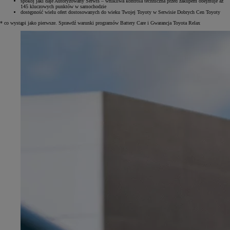
spokój jaki daje Autoryzowany Serwis – wnikliwa kontrola techniczna przed zakupem obejmuje aż
145 kluczowych punktów w samochodzie
dostępność wielu ofert dostosowanych do wieku Twojej Toyoty w Serwisie Dobrych Cen Toyoty
* co wystąpi jako pierwsze. Sprawdź warunki programów Battery Care i Gwarancja Toyota Relax