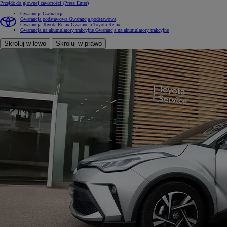
Przejdź do głównej zawartości
(Press Enter)
Gwarancja
Gwarancja
Gwarancja podstawowa
Gwarancja podstawowa
Gwarancja Toyota Relax
Gwarancja Toyota Relax
Gwarancja na akumulatory trakcyjne
Gwarancja na akumulatory trakcyjne
Skroluj w lewo
Skroluj w prawo