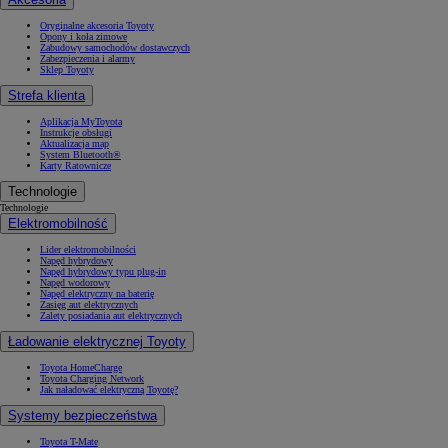
Oryginalne akcesoria Toyoty
Opony i koła zimowe
Zabudowy samochodów dostawczych
Zabezpieczenia i alarmy
Sklep Toyoty
Strefa klienta
Aplikacja MyToyota
Instrukcje obsługi
Aktualizacja map
System Bluetooth®
Karty Ratownicze
Technologie
Technologie
Elektromobilność
Lider elektromobilności
Napęd hybrydowy
Napęd hybrydowy typu plug-in
Napęd wodorowy
Napęd elektryczny na baterię
Zasięg aut elektrycznych
Zalety posiadania aut elektrycznych
Ładowanie elektrycznej Toyoty
Toyota HomeCharge
Toyota Charging Network
Jak naładować elektryczną Toyotę?
Systemy bezpieczeństwa
Toyota T-Mate