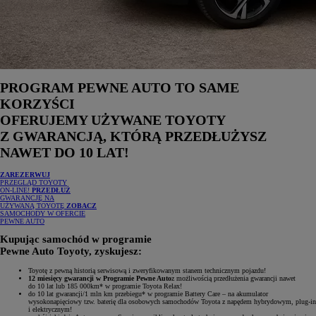
PROGRAM PEWNE AUTO TO SAME
KORZYŚCI
OFERUJEMY UŻYWANE TOYOTY
Z GWARANCJĄ, KTÓRĄ PRZEDŁUŻYSZ
NAWET DO 10 LAT!
ZAREZERWUJ
PRZEGLĄD TOYOTY
ON-LINE!
PRZEDŁUŻ
GWARANCJĘ NA
UŻYWANĄ TOYOTĘ
ZOBACZ
SAMOCHODY W OFERCIE
PEWNE AUTO
Kupując samochód w programie
Pewne Auto Toyoty, zyskujesz:
Toyotę z pewną historią serwisową i zweryfikowanym stanem technicznym pojazdu!
12 miesięcy gwarancji w Programie Pewne Auto
z możliwością przedłużenia gwarancji nawet
do 10 lat lub 185 000km* w programie Toyota Relax!
do 10 lat gwarancji/1 mln km przebiegu* w programie Battery Care – na akumulator
wysokonapięciowy tzw. baterię dla osobowych samochodów Toyota z napędem hybrydowym, plug-in
i elektrycznym!