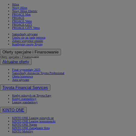
Hilux
Nowy Hilux
Nowy Hilux Electric
PROACE Max
PROACE
PROACE Verso
PROACE CITY
PROACE CITY Verso
Samochody używane
Umów się na jazdę testową
Zobacz wszystkie cenniki
Konfiguruj swoją Toyotę
Oferty specjalne i Finansowanie
Oferty specjalne i Finansowanie
Aktualne oferty
Finał wyprzedaży 2025
Samochody dostawcze Toyota Professional
Oferta biznesowa
Auta używane
Toyota Financial Services
Kredyt niższych rat Toyota Easy
Kredyt standardowy
Leasing standardowy
KINTO ONE
KINTO ONE Leasing niższych rat
KINTO ONE Leasing konsumencki
KINTO ONE Najem
KINTO ONE Zarządzanie flotą
KINTO Mobility