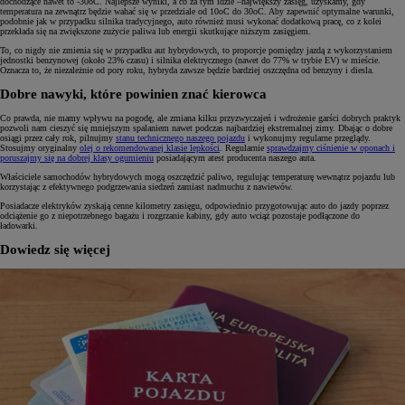
dochodzące nawet to -30oC. Najlepsze wyniki, a co za tym idzie –największy zasięg, uzyskamy, gdy
temperatura na zewnątrz będzie wahać się w przedziale od 10oC do 30oC. Aby zapewnić optymalne warunki,
podobnie jak w przypadku silnika tradycyjnego, auto również musi wykonać dodatkową pracę, co z kolei
przekłada się na zwiększone zużycie paliwa lub energii skutkujące niższym zasięgiem.
To, co nigdy nie zmienia się w przypadku aut hybrydowych, to proporcje pomiędzy jazdą z wykorzystaniem
jednostki benzynowej (około 23% czasu) i silnika elektrycznego (nawet do 77% w trybie EV) w mieście.
Oznacza to, że niezależnie od pory roku, hybryda zawsze będzie bardziej oszczędna od benzyny i diesla.
Dobre nawyki, które powinien znać kierowca
Co prawda, nie mamy wpływu na pogodę, ale zmiana kilku przyzwyczajeń i wdrożenie garści dobrych praktyk
pozwoli nam cieszyć się mniejszym spalaniem nawet podczas najbardziej ekstremalnej zimy. Dbając o dobre
osiągi przez cały rok, pilnujmy
stanu technicznego naszego pojazdu
i wykonujmy regularne przeglądy.
Stosujmy oryginalny
olej o rekomendowanej klasie lepkości
. Regularnie
sprawdzajmy ciśnienie w oponach i
poruszajmy się na dobrej klasy ogumieniu
posiadającym atest producenta naszego auta.
Właściciele samochodów hybrydowych mogą oszczędzić paliwo, regulując temperaturę wewnątrz pojazdu lub
korzystając z efektywnego podgrzewania siedzeń zamiast nadmuchu z nawiewów.
Posiadacze elektryków zyskają cenne kilometry zasięgu, odpowiednio przygotowując auto do jazdy poprzez
odciążenie go z niepotrzebnego bagażu i rozgrzanie kabiny, gdy auto wciąż pozostaje podłączone do
ładowarki.
Dowiedz się więcej