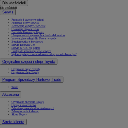
Dla właścicieli
Dla właścicieli
Serwis
Promocje i sezonowe usługi
Pozostałe oferty serwisu
Rezerwacja wizyty w serwisie
Gwarancja Toyota Relax
Pozostałe Gwarancje Toyoty
Ubezpieczenia i naprawy blacharsko-lakiernicze
Innowacyjne usługi dla Twojej wygody
Bezpłatne Akcje Serwisowe
Serwis Dobrych Cen
Serwis w ASO się opłaca
Dostęp do informacji serwisowych
Wykaz wydanych zaświadczeń o odbytym szkoleniu (pdf)
Oryginalne części i oleje Toyota
Oryginalne części Toyoty
Oryginalne oleje Toyoty
Program Sprzedaży Hurtowej Trade
Trade
Akcesoria
Oryginalne akcesoria Toyoty
Opony i koła zimowe
Zabudowy samochodów dostawczych
Zabezpieczenia i alarmy
Sklep Toyoty
Strefa klienta