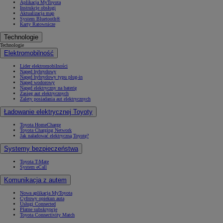
Aplikacja MyToyota
Instrukcje obsługi
Aktualizacja map
System Bluetooth®
Karty Ratownicze
Technologie
Technologie
Elektromobilność
Lider elektromobilności
Napęd hybrydowy
Napęd hybrydowy typu plug-in
Napęd wodorowy
Napęd elektryczny na baterię
Zasięg aut elektrycznych
Zalety posiadania aut elektrycznych
Ładowanie elektrycznej Toyoty
Toyota HomeCharge
Toyota Charging Network
Jak naładować elektryczną Toyotę?
Systemy bezpieczeństwa
Toyota T-Mate
System eCall
Komunikacja z autem
Nowa aplikacja MyToyota
Cyfrowy opiekun auta
Usługi Connected
Płatne subskrypcje
Toyota Connectivity Match