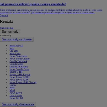
Jak poprawnie obliczyć spalanie swojego samochodu?
Choć producenci samochodów są zobligowani do podania średniego spalania każdego modelu i jego wersji
silnikowych, to warto wiedzieć, jak samemu sprawdzić rzeczywiste zużycie paliwa w swoim aucie.
Sprawdź
Kontakt
Napisz do nas
Samochody
Samochody
Samochody osobowe
Nowe Aygo X
Yaris
GR Yaris
Yaris Cross
Nowy Yaris Cross
Nowy Urban Cruiser
Corolla Hatchback
Corolla Sedan
Corolla TS Kombi
Nowa Corolla Cross
Toyota C-HR
Toyota C-HR Plug-in
Nowa Toyota C-HR+
Nowa Toyota bZ4X
Nowa Toyota bZ4X Touring
Camry
Prius
Mirai
Nowy RAV4
Land Cruiser
Nowy GR GT
Samochody dostawcze