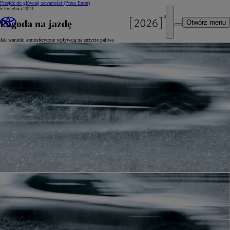
Przejdź do głównej zawartości
(Press Enter)
5 kwietnia 2023
Pogoda na jazdę
Otwórz menu
Jak warunki atmosferyczne wpływają na zużycie paliwa